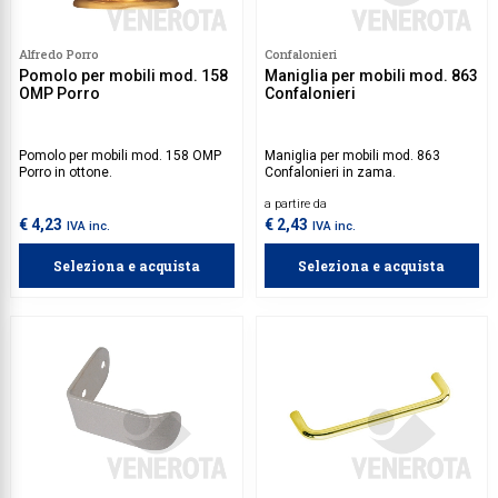
Collezione
Alfredo Porro
Confalonieri
Collezione
Pomolo per mobili mod. 158
Maniglia per mobili mod. 863
OMP Porro
Confalonieri
Complemen
Contract
Pomolo per mobili mod. 158 OMP
Maniglia per mobili mod. 863
Porro in ottone.
Confalonieri in zama.
Piantane e
a partire da
Ricambi e 
€ 4,23
€ 2,43
IVA inc.
IVA inc.
Seleziona e acquista
Seleziona e acquista