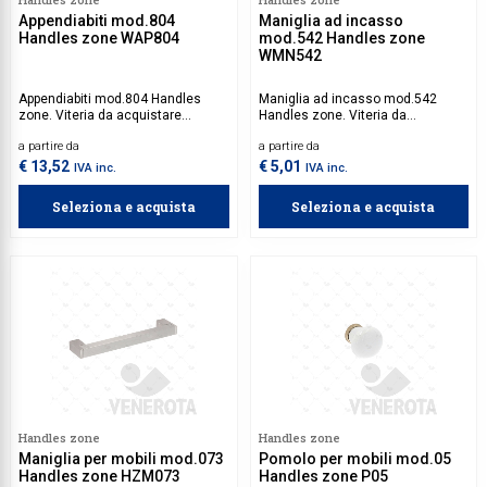
Appendiabiti mod.804
Maniglia ad incasso
Handles zone WAP804
mod.542 Handles zone
WMN542
Appendiabiti mod.804 Handles
Maniglia ad incasso mod.542
zone. Viteria da acquistare
Handles zone. Viteria da
separatamente.
acquistare separatamente.
a partire da
a partire da
€ 13,52
€ 5,01
IVA inc.
IVA inc.
Seleziona e acquista
Seleziona e acquista
Handles zone
Handles zone
Maniglia per mobili mod.073
Pomolo per mobili mod.05
Handles zone HZM073
Handles zone P05