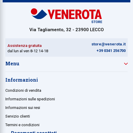
Collezione
Collezione
Via Tagliamento, 32 - 23900 LECCO
Complemen
Contract
store@venerota.it
Assistenza gratuita
Piantane e
+39 0341 256700
dal lun al ven 8-12 14-18
Ricambi e 
Menu
Informazioni
Condizioni di vendita
Informazioni sulle spedizioni
Informazioni sui resi
Servizio clienti
Termini e condizioni