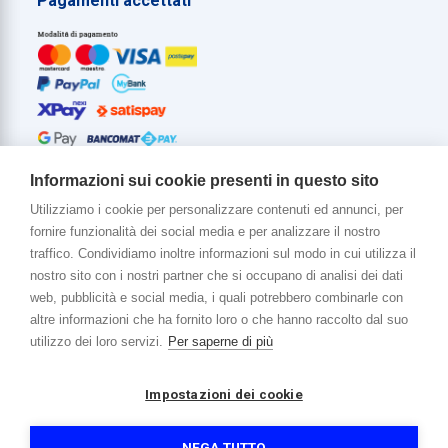
Pagamenti accettati
Informazioni sui cookie presenti in questo sito
Utilizziamo i cookie per personalizzare contenuti ed annunci, per
fornire funzionalità dei social media e per analizzare il nostro
Di più su di noi
traffico. Condividiamo inoltre informazioni sul modo in cui utilizza il
www.venerota.it
nostro sito con i nostri partner che si occupano di analisi dei dati
web, pubblicità e social media, i quali potrebbero combinarle con
altre informazioni che ha fornito loro o che hanno raccolto dal suo
utilizzo dei loro servizi.
Per saperne di più
Impostazioni dei cookie
Copyright © 2026 Venerota Store. Tutti i diritti riservati
P. IVA e Cod. Fiscale 01215890136
Registro imprese Lecco REA 174228
NEGA TUTTO