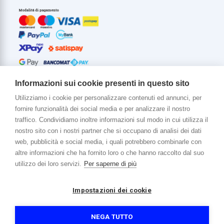
Informazioni sui cookie presenti in questo sito
Utilizziamo i cookie per personalizzare contenuti ed annunci, per
fornire funzionalità dei social media e per analizzare il nostro
Di più su di noi
traffico. Condividiamo inoltre informazioni sul modo in cui utilizza il
www.venerota.it
nostro sito con i nostri partner che si occupano di analisi dei dati
web, pubblicità e social media, i quali potrebbero combinarle con
altre informazioni che ha fornito loro o che hanno raccolto dal suo
utilizzo dei loro servizi.
Per saperne di più
Impostazioni dei cookie
Copyright © 2026 Venerota Store. Tutti i diritti riservati
P. IVA e Cod. Fiscale 01215890136
Registro imprese Lecco REA 174228
NEGA TUTTO
Capitale sociale 364.000,00 euro i.v.