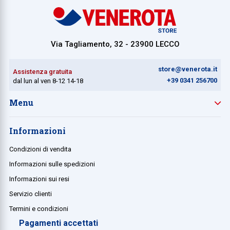
Collezione
Collezione
Via Tagliamento, 32 - 23900 LECCO
Complemen
Contract
store@venerota.it
Assistenza gratuita
+39 0341 256700
dal lun al ven 8-12 14-18
Piantane e
Menu
Ricambi e 
Informazioni
Condizioni di vendita
Informazioni sulle spedizioni
Informazioni sui resi
Servizio clienti
Termini e condizioni
Pagamenti accettati