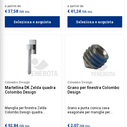
quadra. Movimento da acquistare
a partire da
a partire da
separatamente.
€ 37,58
€ 41,24
IVA inc.
IVA inc.
Seleziona e acquista
Seleziona e acquista
Colombo Design
Colombo Design
Martellina DK Zelda quadra
Grano per finestra Colombo
Colombo Design
Design
Maniglia per finestra Zelda
Grano a punta conica cava
Colombo Design quadra.
esagonale per maniglie per
Movimento da acquistare
finestre Colombo Design.
separatamente.
€ 92,84
€ 2,07
IVA inc.
IVA inc.