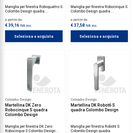
Maniglia per finestra Roboquattro S
Maniglia per finestra Robocinque S
Colombo Design quadra.
Colombo Design quadra.
Disponibile con o senza
Disponibile con o senza
a partire da
a partire da
movimento.
movimento.
€ 39,16
€ 37,58
IVA inc.
IVA inc.
Seleziona e acquista
Seleziona e acquista
Colombo Design
Colombo Design
Martellina DK Zero
Martellina DK Robot6 S
Robocinque S quadra
quadra Colombo Design
Colombo Design
Maniglia per finestra DK Zero
Maniglia per finestra Robot6 S
Robocinque S Colombo Design
Colombo Design quadra.