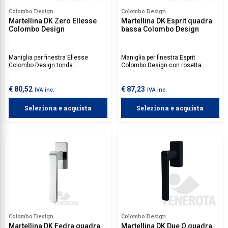
Colombo Design
Colombo Design
Martellina DK Zero Ellesse
Martellina DK Esprit quadra
Colombo Design
bassa Colombo Design
Maniglia per finestra Ellesse
Maniglia per finestra Esprit
Colombo Design tonda.
Colombo Design con rosetta
Movimento da acquistare
quadra bassa. Movimento da
separatamente.
acquistare separatamente.
€ 80,52
€ 87,23
IVA inc.
IVA inc.
Seleziona e acquista
Seleziona e acquista
Colombo Design
Colombo Design
Martellina DK Fedra quadra
Martellina DK Due Q quadra