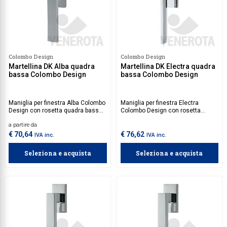
Colombo Design
Colombo Design
Martellina DK Alba quadra
Martellina DK Electra quadra
bassa Colombo Design
bassa Colombo Design
Maniglia per finestra Alba Colombo
Maniglia per finestra Electra
Design con rosetta quadra bassa.
Colombo Design con rosetta
Movimento da acquistare
quadra bassa. Movimento da
a partire da
separatamente.
acquistare separatamente.
€ 70,64
€ 76,62
IVA inc.
IVA inc.
Seleziona e acquista
Seleziona e acquista