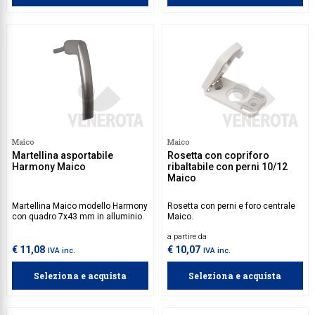
Maico
Maico
Martellina asportabile
Rosetta con copriforo
Harmony Maico
ribaltabile con perni 10/12
Maico
Martellina Maico modello Harmony
Rosetta con perni e foro centrale
con quadro 7x43 mm in alluminio.
Maico.
a partire da
€ 11,08
€ 10,07
IVA inc.
IVA inc.
Seleziona e acquista
Seleziona e acquista