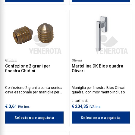
Ghidini
Olivari
Confezione 2 grani per
Martellina DK Bios quadra
finestra Ghidini
Olivari
Confezione 2 grani a punta conica
Maniglia per finestra Bios Olivari
cava esagonale per maniglie per
quadra, con movimento incluso.
finestre Ghidini.
a partire da
€ 0,61
€ 204,35
IVA inc.
IVA inc.
Seleziona e acquista
Seleziona e acquista