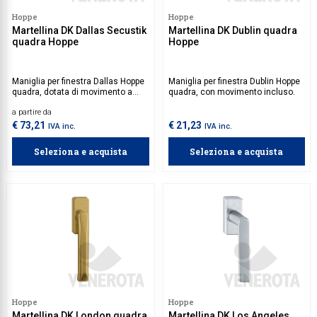
Hoppe
Hoppe
Collezione Time
Martellina DK Dallas Secustik
Martellina DK Dublin quadra
quadra Hoppe
Hoppe
Collezione Trenta
Complementi d'arredo
Maniglia per finestra Dallas Hoppe
Maniglia per finestra Dublin Hoppe
quadra, dotata di movimento a
quadra, con movimento incluso.
Contract
quadro a variabile.
a partire da
Piantane e colonne
€ 73,21
€ 21,23
IVA inc.
IVA inc.
Ricambi e accessori
Seleziona e acquista
Seleziona e acquista
Hoppe
Hoppe
Martellina DK London quadra
Martellina DK Los Angeles