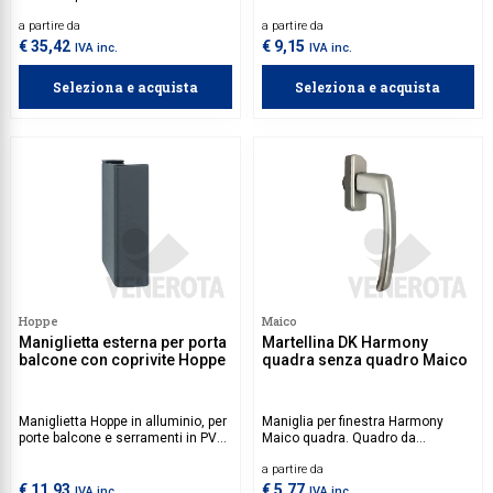
complanare Hoppe quadro, dotato
a partire da
a partire da
di movimento a quadro a variabile.
€ 35,42
€ 9,15
IVA inc.
IVA inc.
Seleziona e acquista
Seleziona e acquista
Hoppe
Maico
Maniglietta esterna per porta
Martellina DK Harmony
balcone con coprivite Hoppe
quadra senza quadro Maico
Maniglietta Hoppe in alluminio, per
Maniglia per finestra Harmony
porte balcone e serramenti in PVC,
Maico quadra. Quadro da
Alluminio e Legno.
acquistare separatamente.
a partire da
€ 11,93
€ 5,77
IVA inc.
IVA inc.