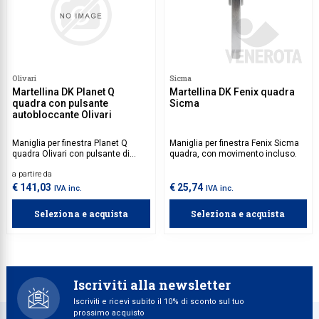
Olivari
Sicma
Martellina DK Planet Q
Martellina DK Fenix quadra
quadra con pulsante
Sicma
autobloccante Olivari
Maniglia per finestra Planet Q
Maniglia per finestra Fenix Sicma
quadra Olivari con pulsante di
quadra, con movimento incluso.
sicurezza autobloccante e
a partire da
movimento incluso, perfetta per
finestre e serramenti. Rinforza la
€ 141,03
€ 25,74
IVA inc.
IVA inc.
sicurezza contro tentativi di
effrazione esterna e protegge
Seleziona e acquista
Seleziona e acquista
l'ambiente domestico.
Iscriviti alla newsletter
Iscriviti e ricevi subito il 10% di sconto sul tuo
prossimo acquisto