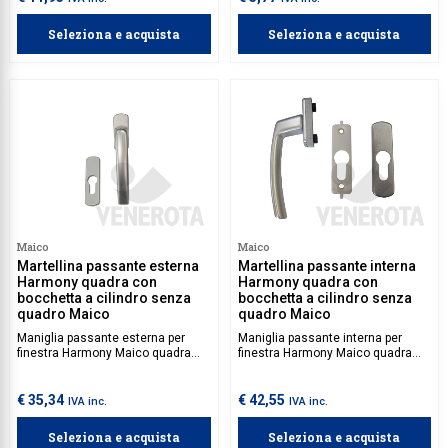
Seleziona e acquista
Seleziona e acquista
Maico
Maico
Martellina passante esterna
Martellina passante interna
Harmony quadra con
Harmony quadra con
bocchetta a cilindro senza
bocchetta a cilindro senza
quadro Maico
quadro Maico
Maniglia passante esterna per
Maniglia passante interna per
finestra Harmony Maico quadra
finestra Harmony Maico quadra
con perni, dotata di bocchetta a
con perni, dotata di bocchetta a
cilindro. Quadro da acquistare
cilindro. Quadro da acquistare
separatamente.
separatamente.
€ 35,34
€ 42,55
IVA inc.
IVA inc.
Seleziona e acquista
Seleziona e acquista