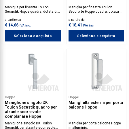
Maniglia per finestra Toulon
Maniglia per finestra Toulon
Secustik Hoppe quadra, dotata di
Secuforte Hoppe quadra, dotata di
movimento a quadro a variabile.
movimento a quadro a variabile.
a partire da
a partire da
€ 14,66
€ 18,41
IVA inc.
IVA inc.
Seleziona e acquista
Seleziona e acquista
Hoppe
Hoppe
Maniglione singolo DK
Maniglietta esterna per porta
Toulon Secustik quadro per
balcone Hoppe
alzante scorrevole
complanare Hoppe
Maniglione singolo DK Toulon
Maniglia per porta balcone Hoppe
Secustik per alzante scorrevole
in alluminio.