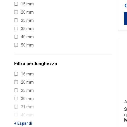
15 mm
€
20 mm
25 mm
35 mm
40 mm
50 mm
Filtra per
lunghezza
16 mm
20 mm
25 mm
30 mm
M
31 mm
S
q
40 mm
1000 mm
+ Espandi