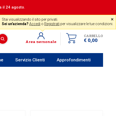
a il 24 agosto.
|
Assistenza gratuita
˟
+39 0341 256700
store@venerota.it
Stai visualizzando il sito per privati.
 lun al ven 8-12 14-18
Sei un'azienda?
Accedi
o
Registrati
per visualizzare le tue condizioni.
CARRELLO
€ 0,00
Area personale
he
Servizio Clienti
Approfondimenti