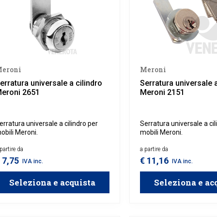
eroni
Meroni
erratura universale a cilindro
Serratura universale a
eroni 2651
Meroni 2151
erratura universale a cilindro per
Serratura universale a cil
obili Meroni.
mobili Meroni.
partire da
a partire da
 7,75
€ 11,16
IVA inc.
IVA inc.
Seleziona e acquista
Seleziona e ac