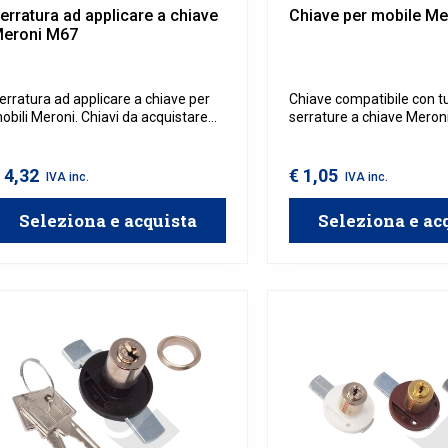
erratura ad applicare a chiave
Chiave per mobile Me
eroni M67
erratura ad applicare a chiave per
Chiave compatibile con tu
obili Meroni. Chiavi da acquistare
serrature a chiave Meroni
eparatamente.
 4,32
€ 1,05
IVA inc.
IVA inc.
Seleziona e acquista
Seleziona e ac