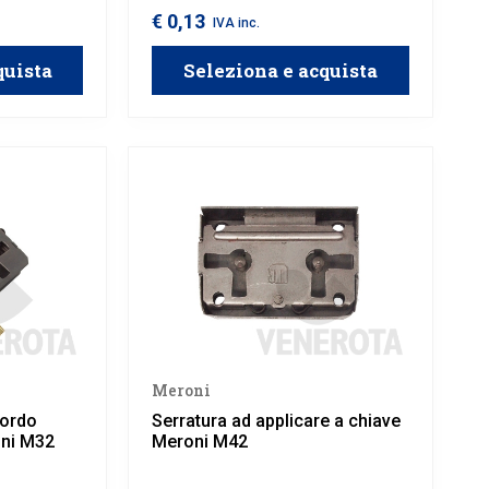
€ 0,13
IVA inc.
quista
Seleziona e acquista
Meroni
bordo
Serratura ad applicare a chiave
oni M32
Meroni M42