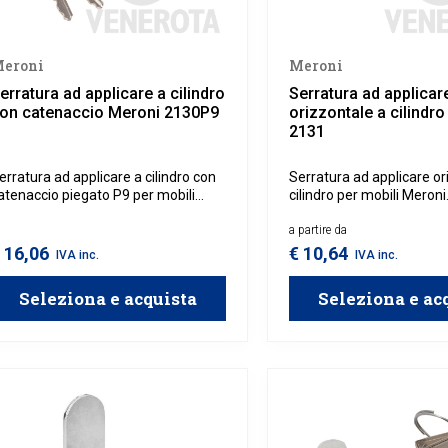
eroni
Meroni
erratura ad applicare a cilindro
Serratura ad applicar
on catenaccio Meroni 2130P9
orizzontale a cilindr
2131
erratura ad applicare a cilindro con
Serratura ad applicare or
atenaccio piegato P9 per mobili
cilindro per mobili Meroni
eroni.
a partire da
 16,06
€ 10,64
IVA inc.
IVA inc.
Seleziona e acquista
Seleziona e ac