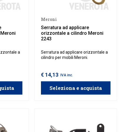
Meroni
e
Serratura ad applicare
o Meroni
orizzontale a cilindro Meroni
2243
izzontale a
Serratura ad applicare orizzontale a
.
cilindro per mobili Meroni.
€ 14,13
IVA inc.
quista
Seleziona e acquista