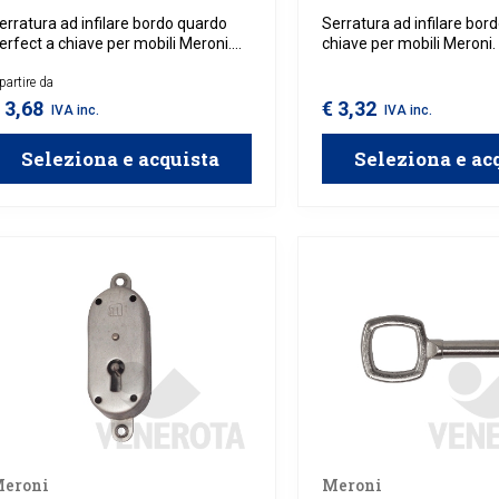
erratura ad infilare bordo quardo
Serratura ad infilare bor
erfect a chiave per mobili Meroni.
chiave per mobili Meroni.
hiavi da acquistare separatamente.
acquistare separatament
partire da
 3,68
€ 3,32
IVA inc.
IVA inc.
Seleziona e acquista
Seleziona e ac
eroni
Meroni