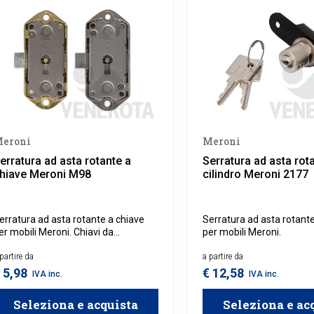
eroni
Meroni
erratura ad asta rotante a
Serratura ad asta rot
hiave Meroni M98
cilindro Meroni 2177
erratura ad asta rotante a chiave
Serratura ad asta rotante 
er mobili Meroni. Chiavi da
per mobili Meroni.
cquistare separatamente.
partire da
a partire da
 5,98
€ 12,58
IVA inc.
IVA inc.
Seleziona e acquista
Seleziona e ac