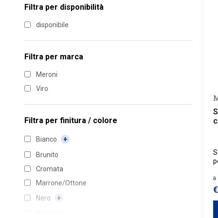
Filtra per disponibilità
disponibile
Filtra per marca
Meroni
Viro
M
S
Filtra per
finitura / colore
c
Bianco
S
Brunito
p
Cromata
a
a 
Marrone/Ottone
€
Nero
Nichelato