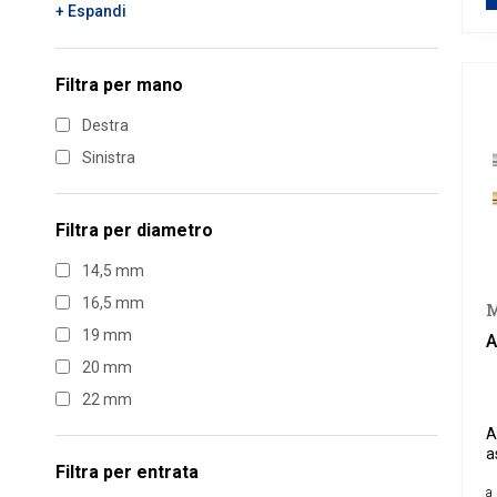
+ Espandi
Ottone
Zincato
Filtra per
mano
Destra
Sinistra
Filtra per
diametro
14,5 mm
16,5 mm
M
19 mm
A
20 mm
22 mm
A
a
Filtra per
entrata
M
a 