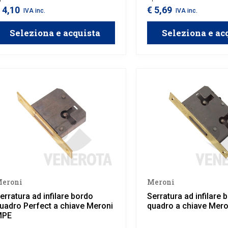
 4,10
€ 5,69
IVA inc.
IVA inc.
Seleziona e acquista
Seleziona e ac
eroni
Meroni
erratura ad infilare bordo
Serratura ad infilare 
uadro Perfect a chiave Meroni
quadro a chiave Mer
MPE