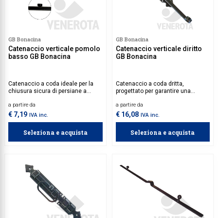
GB Bonacina
GB Bonacina
Catenaccio verticale pomolo
Catenaccio verticale diritto
basso GB Bonacina
GB Bonacina
Catenaccio a coda ideale per la
Catenaccio a coda dritta,
chiusura sicura di persiane a
progettato per garantire una
battente. Robusto e di facile
chiusura sicura e affidabile delle
a partire da
a partire da
installazione, assicura una tenuta
persiane a battente. Robusto,
affidabile e duratura nel tempo.
durevole e facile da installare,
€ 7,19
€ 16,08
IVA inc.
IVA inc.
rappresenta la soluzione ideale
per chi cerca sicurezza ed
Seleziona e acquista
Seleziona e acquista
efficienza.