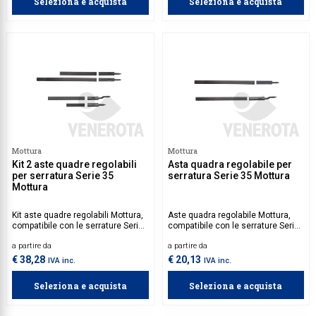
Seleziona e acquista
Seleziona e acquista
Mottura
Mottura
Kit 2 aste quadre regolabili
Asta quadra regolabile per
per serratura Serie 35
serratura Serie 35 Mottura
Mottura
Kit aste quadre regolabili Mottura,
Aste quadra regolabile Mottura,
compatibile con le serrature Serie
compatibile con le serrature Serie
35. Disponibile con puntale diritto o
35. Disponibile con puntale diritto o
a partire da
a partire da
a sbalzo.
a sbalzo.
€ 38,28
€ 20,13
IVA inc.
IVA inc.
Seleziona e acquista
Seleziona e acquista