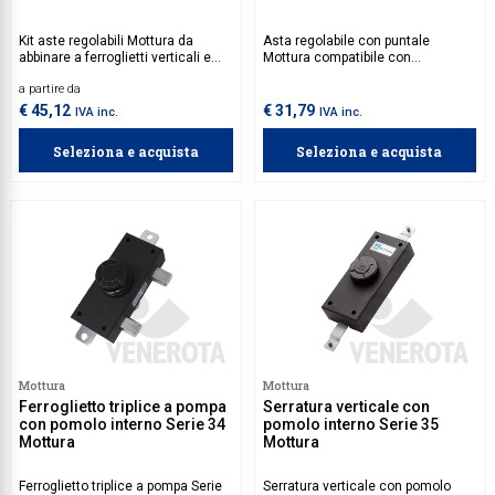
Kit aste regolabili Mottura da
Asta regolabile con puntale
abbinare a ferroglietti verticali e
Mottura compatibile con
triplici Serie 34.
ferroglietti verticali e triplici Serie
a partire da
34.
€ 45,12
€ 31,79
IVA inc.
IVA inc.
Seleziona e acquista
Seleziona e acquista
Mottura
Mottura
Ferroglietto triplice a pompa
Serratura verticale con
con pomolo interno Serie 34
pomolo interno Serie 35
Mottura
Mottura
Ferroglietto triplice a pompa Serie
Serratura verticale con pomolo