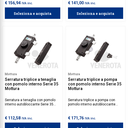
da acquistare separatamente.
€ 156,94
€ 141,00
IVA inc.
IVA inc.
Seleziona e acquista
Seleziona e acquista
Mottura
Mottura
Serratura triplice a tenaglia
Serratura triplice a pompa
con pomolo interno Serie 35
con pomolo interno Serie 35
Mottura
Mottura
Serratura a tenaglia con pomolo
Serratura triplice a pompa con
interno autobloccante Serie 35
pomolo interno autobloccante
Mottura, dotata di un sistema di
Serie 35 Mottura, con chiusura a
chiusura a tre punti con aste
tre punti tramite aste verticali e
verticali e tenaglia orizzontale
tenaglia orizzontale. Aste da
€ 112,58
€ 171,76
IVA inc.
IVA inc.
azionabile solo dall'interno. Aste
acquistare separatamente.
da acquistare separatamente.