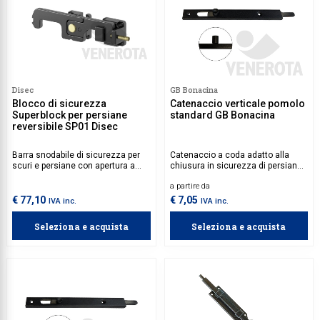
Disec
GB Bonacina
Blocco di sicurezza
Catenaccio verticale pomolo
Superblock per persiane
standard GB Bonacina
reversibile SP01 Disec
Barra snodabile di sicurezza per
Catenaccio a coda adatto alla
scuri e persiane con apertura a
chiusura in sicurezza di persiane
giorno in sicurezza.
a battente. Robusto e semplice da
a partire da
installare, garantisce una
chiusura sicura.
€ 77,10
€ 7,05
IVA inc.
IVA inc.
Seleziona e acquista
Seleziona e acquista