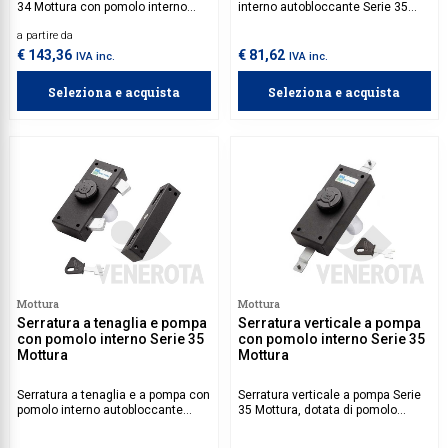
34 Mottura con pomolo interno
interno autobloccante Serie 35
autobloccante. Aste da acquistare
Mottura, dotata di un sistema di
a partire da
separatamente.
chiusura verticale tramite aste,
azionabile solo dall'interno. Aste
€ 143,36
€ 81,62
IVA inc.
IVA inc.
da acquistare separatamente.
Seleziona e acquista
Seleziona e acquista
Mottura
Mottura
Serratura a tenaglia e pompa
Serratura verticale a pompa
con pomolo interno Serie 35
con pomolo interno Serie 35
Mottura
Mottura
Serratura a tenaglia e a pompa con
Serratura verticale a pompa Serie
pomolo interno autobloccante
35 Mottura, dotata di pomolo
Serie 35 Mottura, con chiusura
interno autobloccante. Aste da
orizzontale tramite tenaglia. Aste
acquistare separatamente.