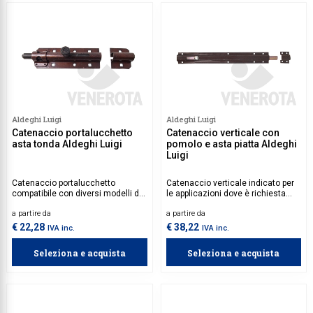
Aldeghi Luigi
Aldeghi Luigi
Catenaccio portalucchetto
Catenaccio verticale con
asta tonda Aldeghi Luigi
pomolo e asta piatta Aldeghi
Luigi
Catenaccio portalucchetto
Catenaccio verticale indicato per
compatibile con diversi modelli di
le applicazioni dove è richiesta
lucchetti. Struttura robusta e facile
una chiusura robusta e durevole.
a partire da
a partire da
da installare.
€ 22,28
€ 38,22
IVA inc.
IVA inc.
Seleziona e acquista
Seleziona e acquista