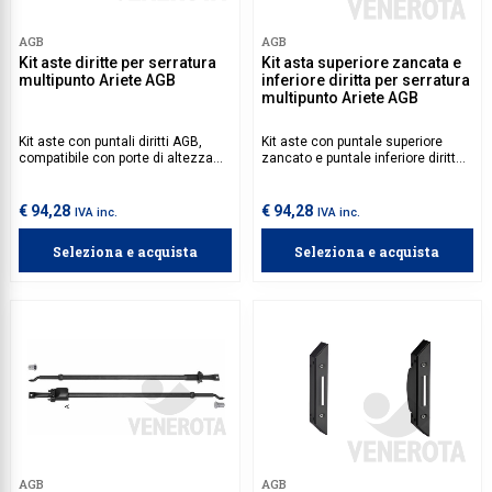
Collezione
AGB
AGB
Kit aste diritte per serratura
Kit asta superiore zancata e
Collezione
multipunto Ariete AGB
inferiore diritta per serratura
multipunto Ariete AGB
Complemen
Kit aste con puntali diritti AGB,
Kit aste con puntale superiore
Contract
compatibile con porte di altezza
zancato e puntale inferiore diritto
compresa tra 1750 e 2900 mm. Da
AGB, compatibile con porte di
Piantane e
abbinare con il kit base della
altezza compresa tra 1750 e 2900
serratura multipunto Ariete,
mm. Da abbinare al kit base della
€ 94,28
€ 94,28
IVA inc.
IVA inc.
Ricambi e 
disponibile nelle versioni duplex o
serratura multipunto Ariete,
triplex, per una sicurezza
disponibile nelle versioni duplex o
Seleziona e acquista
Seleziona e acquista
personalizzata in base alle proprie
triplex, per una sicurezza
esigenze.
personalizzata in base alle proprie
esigenze.
AGB
AGB