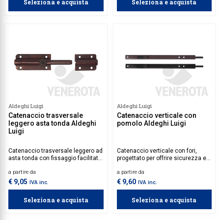
Seleziona e acquista
Seleziona e acquista
Aldeghi Luigi
Aldeghi Luigi
Catenaccio trasversale
Catenaccio verticale con
leggero asta tonda Aldeghi
pomolo Aldeghi Luigi
Luigi
Catenaccio trasversale leggero ad
Catenaccio verticale con fori,
asta tonda con fissaggio facilitato
progettato per offrire sicurezza e
grazie ai fori sul frontale.
resistenza.
a partire da
a partire da
€ 9,05
€ 9,60
IVA inc.
IVA inc.
Seleziona e acquista
Seleziona e acquista