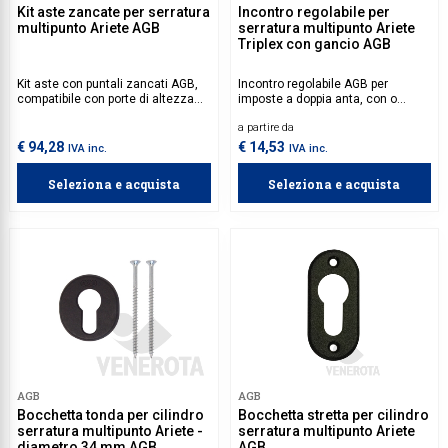
Kit aste zancate per serratura
Incontro regolabile per
multipunto Ariete AGB
serratura multipunto Ariete
Triplex con gancio AGB
Kit aste con puntali zancati AGB,
Incontro regolabile AGB per
compatibile con porte di altezza
imposte a doppia anta, con o
compresa tra 1800 e 2950 mm. Da
senza maniglia. Compatibile con
a partire da
abbinare con il kit base della
la serratura multipunto Ariete
serratura multipunto Ariete,
Triplex con gancio.
€ 94,28
€ 14,53
IVA inc.
IVA inc.
disponibile nelle versioni duplex o
triplex, per una sicurezza
Seleziona e acquista
Seleziona e acquista
personalizzata in base alle proprie
esigenze.
AGB
AGB
Bocchetta tonda per cilindro
Bocchetta stretta per cilindro
serratura multipunto Ariete -
serratura multipunto Ariete
diametro 34 mm AGB
AGB