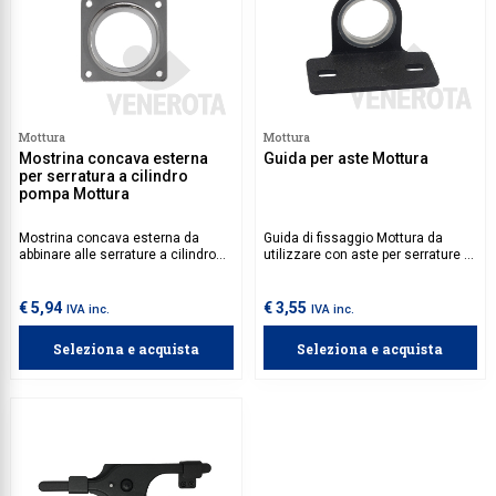
Mottura
Mottura
Mostrina concava esterna
Guida per aste Mottura
per serratura a cilindro
pompa Mottura
Mostrina concava esterna da
Guida di fissaggio Mottura da
abbinare alle serrature a cilindro
utilizzare con aste per serrature a
pompa Mottura con diametro 34
cilindro pompa.
mm.
€ 5,94
€ 3,55
IVA inc.
IVA inc.
Seleziona e acquista
Seleziona e acquista