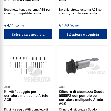
Bocchetta tonda esterna AGB per
Borchia stretta esterna AGB per
cilindro, compatibile con la
cilindro, da utilizzare con la
serratura multipunto Ariete AGB.
serratura multipunto Ariete.
€ 4,11
€ 1,40
IVA inc.
IVA inc.
Seleziona e acquista
Seleziona e acquista
AGB
AGB
Kit viti fissaggio per
Cilindro di sicurezza Scudo
serratura multipunto Ariete
5000PS con pomolo per
AGB
serratura multipunto Ariete
AGB
Kit di fissaggio AGB completo di
Cilindro di sicurezza Scudo