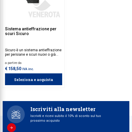
Sistema antieffrazione per
scuri Sicuro
Sicuro è un sistema antieffrazione
per persiane e scuri nuovi o già
esistenti. Garantisce assoluta
a partire da
sicurezza, resistenza e
tranquillità.
€ 158,50
IVA inc.
Seleziona e acquista
Iscriviti alla newsletter
Iscriviti e ricevi subito il 10% di sconto sul tuo
prossimo acquisto