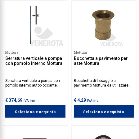
Mottura
Mottura
Serratura verticale a pompa
Bocchetta a pavimento per
con pomolo interno Mottura
aste Mottura
Serratura verticale a pompa con
Bocchetta di fissaggio a
pomolo interno autobloccante,
pavimento Mottura da utilizzare
utilizzabile su porte con altezza
con aste aventi puntali diametro
massima 2500 mm, dotata di
10 mm.
cilindro di sicurezza e
€ 374,69
€ 4,29
IVA inc.
IVA inc.
meccanismo anti-manipolazione.
Seleziona e acquista
Seleziona e acquista