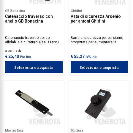
GB Bonacina
Ghidini
Catenaccio traverso con
Asta di sicurezza Arsenio
anello GB Bonacina
per antoni Ghidini
Catenaccio traverso solido,
Barra di sicurezza per persiane,
affidabile e duraturo. Realizzato in
progettata per aumentare la
acciaio e una finitura curata nei
resistenza allo scasso e offrire
a partire da
dettagli, garantisce un'elevata
una protezione efficace contro i
resistenza e un’installazione
tentativi di effrazione.
€ 25,40
€ 55,27
IVA inc.
IVA inc.
semplice su persiane a battente.
Seleziona e acquista
Seleziona e acquista
Master Italy
Mottura