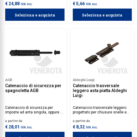
è richiesto un comando interno
€ 24,88
€ 5,66
IVA inc.
IVA inc.
sicuro e pratico. Realizzato con
materiali resistenti e di alta
Seleziona e acquista
Seleziona e acquista
qualità, garantisce durata e
affidabilità.
AGB
Aldeghi Luigi
Catenaccio di sicurezza per
Catenaccio trasversale
spagnoletta AGB
leggero asta piatta Aldeghi
Luigi
Catenaccio di sicurezza per
Catenaccio trasversale leggero
imposte ad anta singola, oppure a
progettato per chiusure snelle e
due o più ante.
resistenti. Disponibile in diverse
a partire da
a partire da
misure per adattarsi a molteplici
esigenze applicative.
€ 28,01
€ 8,32
IVA inc.
IVA inc.