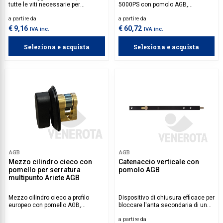
tutte le viti necessarie per
5000PS con pomolo AGB,
l’installazione semplice e sicura
progettato per serratura multipunto
a partire da
a partire da
della serratura multipunto Ariete:
Ariete. Dotato di tecnologie anti-
kit base, aste e bocchette.
bumping e anti-trapano, garantisce
€ 9,16
€ 60,72
IVA inc.
IVA inc.
elevata sicurezza e affidabilità.
Seleziona e acquista
Seleziona e acquista
AGB
AGB
Mezzo cilindro cieco con
Catenaccio verticale con
pomello per serratura
pomolo AGB
multipunto Ariete AGB
Mezzo cilindro cieco a profilo
Dispositivo di chiusura efficace per
europeo con pomello AGB,
bloccare l'anta secondaria di una
progettato per serrature multipunto
persiana a battente.
a partire da
Ariete. Ideale per applicazioni dove