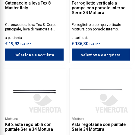
Catenaccio a leva Tex 8
Ferroglietto verticale a
Master Italy
pompa con pomolo interno
Serie 34 Mottura
Catenaccio a leva Tex 8. Corpo
Ferroglietto a pompa verticale
principale, leva di manovra e
Mottura con pomolo interno
blocchetto terminale in zama,
autobloccante. Aste da acquistare
a partire da
a partire da
perno di chiusura e viti
separatamente.
autofilettanti in acciaio inox.
€ 19,92
€ 136,30
IVA inc.
IVA inc.
Disponibile in diverse misure,
finitura nero opaco.
Seleziona e acquista
Seleziona e acquista
Mottura
Mottura
Kit 2 aste regolabili con
Asta regolabile con puntale
puntale Serie 34 Mottura
Serie 34 Mottura