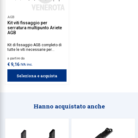
AGB
Kit viti fissaggio per
serratura multipunto Ariete
AGB
Kit di fissaggio AGB completo di
tutte le viti necessarie per
l’installazione semplice e sicura
a partire da
della serratura multipunto Ariete:
kit base, aste e bocchette.
€ 9,16
IVA inc.
Seleziona e acquista
Hanno acquistato anche