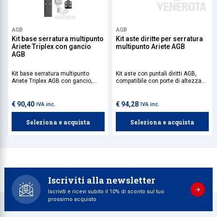
AGB
AGB
Kit base serratura multipunto
Kit aste diritte per serratura
Ariete Triplex con gancio
multipunto Ariete AGB
AGB
Kit base serratura multipunto
Kit aste con puntali diritti AGB,
Ariete Triplex AGB con gancio,
compatibile con porte di altezza
progettata per la chiusura di
compresa tra 1750 e 2900 mm. Da
imposte. Compatibile con il kit
abbinare con il kit base della
aste di chiusura e il cilindro più
serratura multipunto Ariete,
€ 90,40
€ 94,28
IVA inc.
IVA inc.
idonei alle proprie esigenze.
disponibile nelle versioni duplex o
triplex, per una sicurezza
Seleziona e acquista
Seleziona e acquista
personalizzata in base alle proprie
esigenze.
Iscriviti alla newsletter
Iscriviti e ricevi subito il 10% di sconto sul tuo
prossimo acquisto