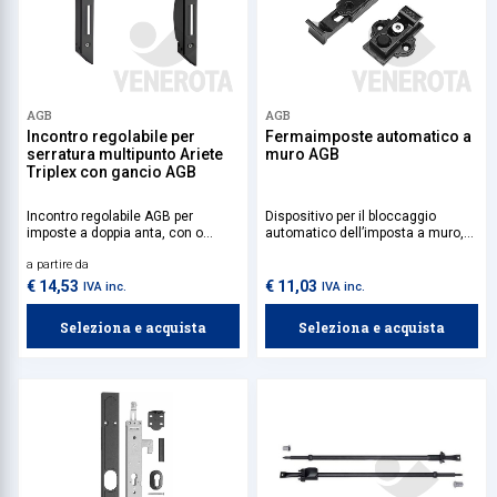
AGB
AGB
Incontro regolabile per
Fermaimposte automatico a
serratura multipunto Ariete
muro AGB
Triplex con gancio AGB
Incontro regolabile AGB per
Dispositivo per il bloccaggio
imposte a doppia anta, con o
automatico dell’imposta a muro,
senza maniglia. Compatibile con
con sgancio manuale. Completo
a partire da
la serratura multipunto Ariete
di gommino paracolpi e vite per la
Triplex con gancio.
regolazione verticale
€ 14,53
€ 11,03
IVA inc.
IVA inc.
dell'aggancio per garantire un
funzionamento preciso. Fissaggio
Seleziona e acquista
Seleziona e acquista
sull’anta con 2 viti 4,5x30 mm, da
scegliere in base al materiale
dell’imposta. Installazione a muro
con 2 viti 4,5x50 mm e tasselli
8x40 mm. Se si utilizzano
spessori, aumentare
proporzionalmente la lunghezza
delle viti.