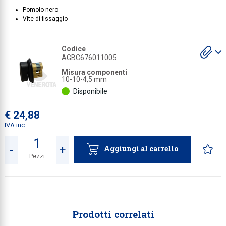
Pomolo nero
Collezione
Vite di fissaggio
Collezione
S
Codice
Complemen
gl
AGBC676011005
a
Contract
Misura componenti
10-10-4,5 mm
Piantane e
Disponibile
Ricambi e 
€ 24,88
IVA inc.
-
+
Aggiungi al carrello
Pezzi
Quantità
Prodotti correlati