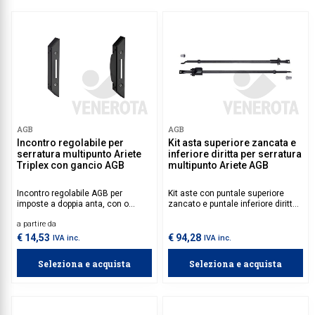
AGB
AGB
Incontro regolabile per
Kit asta superiore zancata e
serratura multipunto Ariete
inferiore diritta per serratura
Triplex con gancio AGB
multipunto Ariete AGB
Incontro regolabile AGB per
Kit aste con puntale superiore
imposte a doppia anta, con o
zancato e puntale inferiore diritto
senza maniglia. Compatibile con
AGB, compatibile con porte di
a partire da
la serratura multipunto Ariete
altezza compresa tra 1750 e 2900
Triplex con gancio.
mm. Da abbinare al kit base della
€ 14,53
€ 94,28
IVA inc.
IVA inc.
serratura multipunto Ariete,
disponibile nelle versioni duplex o
Seleziona e acquista
Seleziona e acquista
triplex, per una sicurezza
personalizzata in base alle proprie
esigenze.