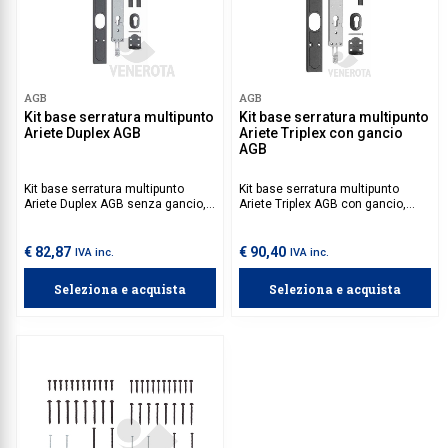
AGB
AGB
Kit base serratura multipunto
Kit base serratura multipunto
Ariete Duplex AGB
Ariete Triplex con gancio
AGB
Kit base serratura multipunto
Kit base serratura multipunto
Ariete Duplex AGB senza gancio,
Ariete Triplex AGB con gancio,
progettata per la chiusura di
progettata per la chiusura di
imposte. Compatibile con il kit
imposte. Compatibile con il kit
aste di chiusura e il cilindro più
aste di chiusura e il cilindro più
€ 82,87
€ 90,40
IVA inc.
IVA inc.
idonei alle proprie esigenze.
idonei alle proprie esigenze.
Seleziona e acquista
Seleziona e acquista