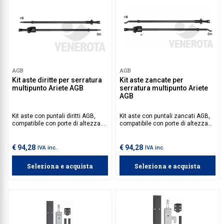
AGB
AGB
Kit aste diritte per serratura
Kit aste zancate per
multipunto Ariete AGB
serratura multipunto Ariete
AGB
Kit aste con puntali diritti AGB,
Kit aste con puntali zancati AGB,
compatibile con porte di altezza
compatibile con porte di altezza
compresa tra 1750 e 2900 mm. Da
compresa tra 1800 e 2950 mm. Da
abbinare con il kit base della
abbinare con il kit base della
serratura multipunto Ariete,
serratura multipunto Ariete,
€ 94,28
€ 94,28
IVA inc.
IVA inc.
disponibile nelle versioni duplex o
disponibile nelle versioni duplex o
triplex, per una sicurezza
triplex, per una sicurezza
Seleziona e acquista
Seleziona e acquista
personalizzata in base alle proprie
personalizzata in base alle proprie
esigenze.
esigenze.