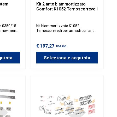
ystem
Kit 2 ante biammortizzato
Comfort K1052 Ternoscorrevoli
em 0350/15
Kit biammortizzato K1052
il movimento
Ternoscorrevoli per armadi con ante
o. Offre uno
in legno sovrapposte con spessore
e e
28 mm, da utilizzare con binario
madi e
superiore Comfort 2960 e binario
€ 197,27
IVA inc.
inferiore Comfort 1936
 superiore
Ternoscorrevoli.
quista
Seleziona e acquista