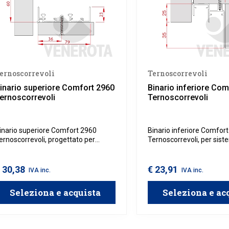
ernoscorrevoli
Ternoscorrevoli
inario superiore Comfort 2960
Binario inferiore Com
ernoscorrevoli
Ternoscorrevoli
inario superiore Comfort 2960
Binario inferiore Comfor
ernoscorrevoli, progettato per
Ternoscorrevoli, per sist
istemi scorrevoli a due ante in legno.
scorrevoli a due ante in l
arantisce uno scorrimento fluido,
assicura un movimento flu
tabile e silenzioso. Da utilizzare con
e silenzioso, offrendo un
 30,38
€ 23,91
IVA inc.
IVA inc.
inario inferiore Comfort 1936 e kit
d'uso confortevole e affid
iammortizzato Comfort
utilizzare con binario sup
Seleziona e acquista
Seleziona e ac
ernoscorrevoli.
Comfort 2960 e kit biam
Comfort Ternoscorrevoli.