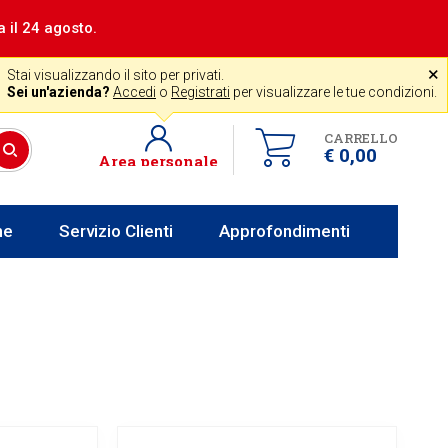
a il 24 agosto.
|
Assistenza gratuita
˟
+39 0341 256700
store@venerota.it
Stai visualizzando il sito per privati.
 lun al ven 8-12 14-18
Sei un'azienda?
Accedi
o
Registrati
per visualizzare le tue condizioni.
CARRELLO
€ 0,00
Area personale
he
Servizio Clienti
Approfondimenti