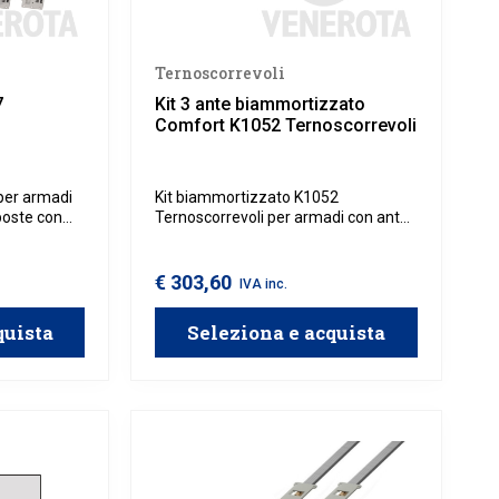
Ternoscorrevoli
7
Kit 3 ante biammortizzato
Comfort K1052 Ternoscorrevoli
 per armadi
Kit biammortizzato K1052
poste con
Ternoscorrevoli per armadi con ante
in legno sovrapposte con spessore
28 mm, da utilizzare con binario
superiore Comfort 2960 e binario
€ 303,60
IVA inc.
inferiore Comfort 1936
Ternoscorrevoli.
quista
Seleziona e acquista