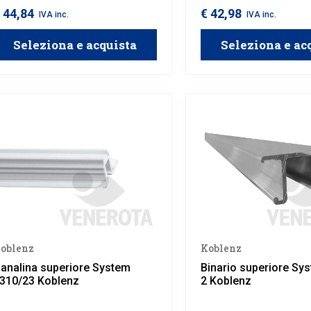
e canalina inferiore 0350
 44,84
€ 42,98
IVA inc.
IVA inc.
Seleziona e acquista
Seleziona e ac
oblenz
Koblenz
analina superiore System
Binario superiore Sy
310/23 Koblenz
2 Koblenz