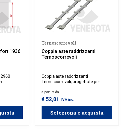
Ternoscorrevoli
fort 1936
Coppia aste raddrizzanti
Ternoscorrevoli
t 2960
Coppia aste raddrizzanti
emi
Ternoscorrevoli, progettate per
egno,
correggere e prevenire eventuali
ido, stabile
deformazioni delle ante scorrevoli in
a partire da
'esperienza
legno. Assicura un allineamento
€ 52,01
IVA inc.
abile. Da
ottimale, migliorando sia la stabilità
eriore
che la funzionalità del sistema di
quista
Seleziona e acquista
mortizzato
scorrimento.