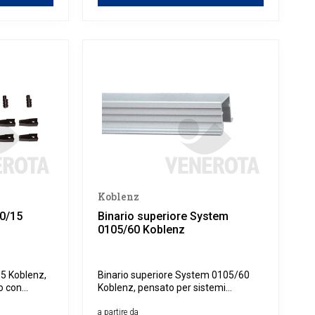
Koblenz
50/15
Binario superiore System
0105/60 Koblenz
5 Koblenz,
Binario superiore System 0105/60
no con
Koblenz, pensato per sistemi
zzare in
scorrevoli con due ante in legno.
 superiore
Assicura un movimento fluido,
a partire da