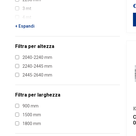
€
3 mt
4 mt
6 mt
+ Espandi
Filtra per
altezza
2040-2240 mm
2240-2445 mm
2445-2640 mm
Filtra per
larghezza
900 mm
K
1500 mm
C
0
1800 mm