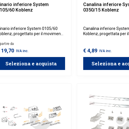
inario inferiore System
Canalina inferiore S
105/60 Koblenz
0350/15 Koblenz
inario inferiore System 0105/60
Canalina inferiore Syst
oblenz, progettato per il movimento
Koblenz, progettata per 
luido e silenzioso di ante in legno.
scorrevole di ante in legn
arantisce uno scorrimento stabile e
partire da
scorrimento fluido, stabil
enza intoppi, perfetto per armadi e
silenzioso, ideale per ar
 19,70
€ 4,89
IVA inc.
IVA inc.
ivisori. Da utilizzare in
divisori. Da utilizzare in
ombinazione con binario superiore
combinazione con binario
Seleziona e acquista
Seleziona e ac
 kit 0105/60 Koblenz.
e kit 0350/15 Koblenz.