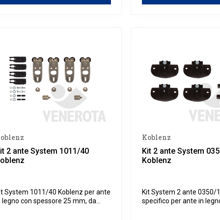
oblenz
Koblenz
it 2 ante System 1011/40
Kit 2 ante System 03
oblenz
Koblenz
it System 1011/40 Koblenz per ante
Kit System 2 ante 0350/1
n legno con spessore 25 mm, da
specifico per ante in leg
tilizzare in combinazione con
spessore 16 mm, da utili
inario superiore 1011/40 Koblenz.
combinazione con binario