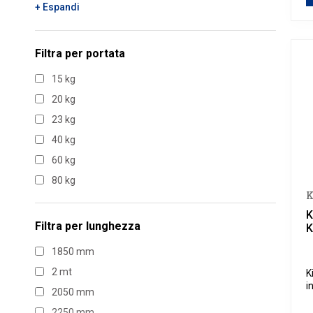
+ Espandi
Filtra per
portata
15 kg
20 kg
23 kg
40 kg
60 kg
80 kg
K
K
Filtra per
lunghezza
K
1850 mm
2 mt
K
i
2050 mm
u
b
2250 mm