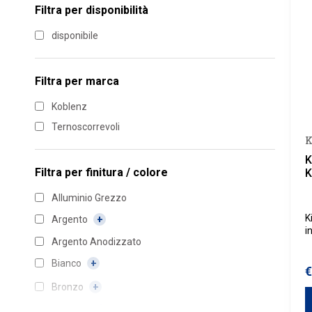
Filtra per disponibilità
disponibile
Filtra per marca
Koblenz
Ternoscorrevoli
K
K
Filtra per
finitura / colore
K
Alluminio Grezzo
K
Argento
i
Argento Anodizzato
u
b
Bianco
0
€
Bronzo
Marrone