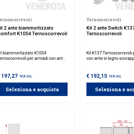
ernoscorrevoli
Ternoscorrevoli
it 2 ante biammortizzato
Kit 2 ante Switch K13
omfort K1054 Ternoscorrevoli
Ternoscorrevoli
it biammortizzato K1054
Kit K137 Ternoscorrevoli
ernoscorrevoli per armadi con ante
con ante in legno sovrap
n legno sovrapposte con spessore
spessore da 18 a 22 mm.
3 mm, da utilizzare con binario
uperiore Comfort 2960 e binario
 197,27
€ 192,15
IVA inc.
IVA inc.
nferiore Comfort 1936
ernoscorrevoli.
Seleziona e acquista
Seleziona e ac