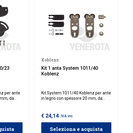
Koblenz
10/23
Kit 1 anta System 1011/40
Koblenz
nz per ante
Kit System 1011/40 Koblenz per ante
6 mm, da
in legno con spessore 20 mm, da
ne con
utilizzare in combinazione con
23 Koblenz.
binario superiore 1011/40 Koblenz.
€ 24,14
IVA inc.
quista
Seleziona e acquista