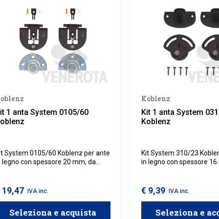
oblenz
Koblenz
it 1 anta System 0105/60
Kit 1 anta System 03
oblenz
Koblenz
it System 0105/60 Koblenz per ante
Kit System 310/23 Koble
n legno con spessore 20 mm, da
in legno con spessore 1
tilizzare in combinazione con
utilizzare in combinazio
inario superiore e binario inferiore
canalina superiore 0310/
105/60 Koblenz.
 19,47
€ 9,39
IVA inc.
IVA inc.
Seleziona e acquista
Seleziona e ac