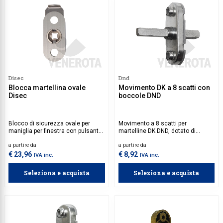
Disec
Dnd
Blocca martellina ovale
Movimento DK a 8 scatti con
Disec
boccole DND
Blocco di sicurezza ovale per
Movimento a 8 scatti per
maniglia per finestra con pulsante,
martelline DK DND, dotato di
da installare tra rosetta e
quadro 7 mm e di boccole.
a partire da
a partire da
serramento. A seguito del
montaggio del dispositivo, la
€ 23,96
€ 8,92
IVA inc.
IVA inc.
maniglia per finestra può essere
azionata solo dall'interno
Seleziona e acquista
Seleziona e acquista
premendo il pulsante di sblocco. Il
dispositivo evita che dei
malintenzionati possano forzare
l'apertura dall'esterno agendo sul
quadro maniglia praticando un
foro dall'esterno. Il dispositivo di
sicurezza è compatibile con tutte