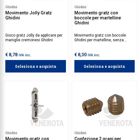
Ghidini
Ghidini
Movimento Jolly Gratz
Movimento gratz con
Ghidini
boccole per martelline
Ghidini
Gioco gratz Jolly da applicare per
Movimento gratz con boccole
maniglie cremonesi Ghidini
Ghidini per martelline, senza
quadro.
€ 8,78
€ 8,30
IVA inc.
IVA inc.
Seleziona e acquista
Seleziona e acquista
Ghidini
Ghidini
Movimento gratz con
Confezione 2 grani per