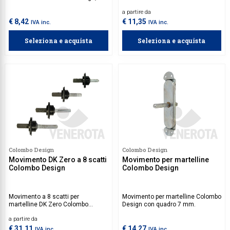
dotato di quadro 7 mm e di
Colombo Design, dotato di quadro
a partire da
boccole.
7 mm e di boccole.
€ 8,42
€ 11,35
IVA inc.
IVA inc.
Seleziona e acquista
Seleziona e acquista
Colombo Design
Colombo Design
Movimento DK Zero a 8 scatti
Movimento per martelline
Colombo Design
Colombo Design
Movimento a 8 scatti per
Movimento per martelline Colombo
martelline DK Zero Colombo
Design con quadro 7 mm.
Design, dotato di quadro 7 mm.
a partire da
€ 31,11
€ 14,27
IVA inc.
IVA inc.