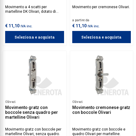
Movimento a 4 scatti per
Movimento per cremonese Olivari.
martelline DK Olivari, dotato di
quadro 7 mm e di boccole.
a partire da
€ 11,10
€ 11,10
IVA inc.
IVA inc.
Seleziona e acquista
Seleziona e acquista
Olivari
Olivari
Movimento gratz con
Movimento cremonese gratz
boccole senza quadro per
con boccole Olivari
martelline Olivari
Movimento gratz con boccole per
Movimento gratz con boccole e
martelline Olivari, senza quadro.
quadro Olivari per martelline.