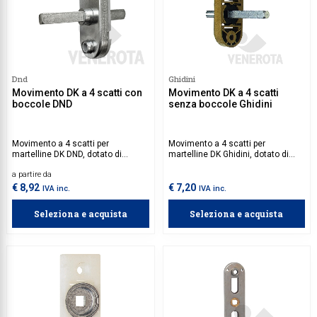
le maniglie per finestra DK in
commercio.
Dnd
Ghidini
Movimento DK a 4 scatti con
Movimento DK a 4 scatti
boccole DND
senza boccole Ghidini
Movimento a 4 scatti per
Movimento a 4 scatti per
martelline DK DND, dotato di
martelline DK Ghidini, dotato di
quadro 7 mm e di boccole.
quadro 7 mm, privo di boccole.
a partire da
€ 8,92
€ 7,20
IVA inc.
IVA inc.
Seleziona e acquista
Seleziona e acquista