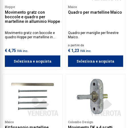
Hoppe
Maico
Collezione Time
Movimento gratz con
Quadro per martelline Maico
boccole e quadro per
Collezione Trenta
martelline in alluminio Hoppe
Complementi d'arredo
Movimento gratz con boccole e
Quadro per maniglie per finestre
quadro Hoppe per martelline in
Maico.
Contract
alluminio.
a partire da
Piantane e colonne
€ 4,75
€ 1,23
IVA inc.
IVA inc.
Ricambi e accessori
Seleziona e acquista
Seleziona e acquista
Maico
Colombo Design
Kit fissaggio martelline
Movimento DK a 4 scatti