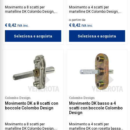
Movimento a 8 scatti per
Movimento a 4 scatti per
martelline DK Colombo Design,
martelline DK Colombo Design,
dotato di quadro 7 mm, privo di
dotato di quadro 7 mm e di
a partire da
boccole.
boccole.
€ 8,42
€ 8,42
IVA inc.
IVA inc.
Seleziona e acquista
Seleziona e acquista
Colombo Design
Colombo Design
Movimento DK a 8 scatti con
Movimento DK basso a 4
boccole Colombo Design
scatti con boccole Colombo
Design
Movimento a 8 scatti per
Movimento a 4 scatti per
martelline DK Colombo Design,
martelline DK con rosetta bassa