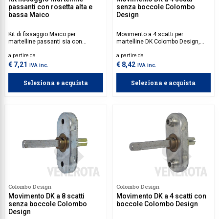
passanti con rosetta alta e
senza boccole Colombo
bassa Maico
Design
Kit di fissaggio Maico per
Movimento a 4 scatti per
martelline passanti sia con
martelline DK Colombo Design,
rosetta alta che bassa.
dotato di quadro 7 mm, privo di
a partire da
a partire da
boccole.
€ 7,21
€ 8,42
IVA inc.
IVA inc.
Seleziona e acquista
Seleziona e acquista
Colombo Design
Colombo Design
Movimento DK a 8 scatti
Movimento DK a 4 scatti con
senza boccole Colombo
boccole Colombo Design
Design