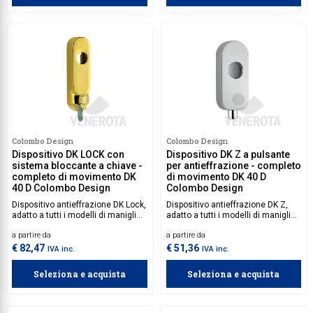
Colombo Design
Colombo Design
Dispositivo DK LOCK con
Dispositivo DK Z a pulsante
sistema bloccante a chiave -
per antieffrazione - completo
completo di movimento DK
di movimento DK 40 D
40 D Colombo Design
Colombo Design
Dispositivo antieffrazione DK Lock,
Dispositivo antieffrazione DK Z,
adatto a tutti i modelli di maniglie
adatto a tutti i modelli di maniglie
con movimento DK e quadro 7x40
con movimento DK e quadro 7x40
a partire da
a partire da
mm incluso. Carico di rottura 100
mm incluso. Carico di rottura 60
Nm.
Nm.
€ 82,47
€ 51,36
IVA inc.
IVA inc.
Seleziona e acquista
Seleziona e acquista