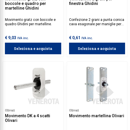
boccole e quadro per
finestra Ghidini
martelline Ghidini
Movimento gratz con boccole e
Confezione 2 grani a punta conica
quadro Ghidini per martelline.
cava esagonale per maniglie per
finestre Ghidini.
€ 9,03
€ 0,61
IVA inc.
IVA inc.
Seleziona e acquista
Seleziona e acquista
Olivari
Olivari
Movimento DK a 4 scatti
Movimento martellina Olivari
Olivari