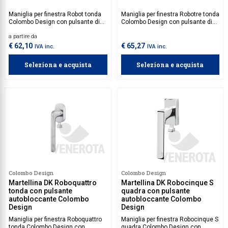
Maniglia per finestra Robot tonda
Maniglia per finestra Robotre tonda
Colombo Design con pulsante di
Colombo Design con pulsante di
sicurezza autobloccante e
sicurezza autobloccante e
a partire da
movimento incluso.
movimento incluso.
€ 62,10
€ 65,27
IVA inc.
IVA inc.
Seleziona e acquista
Seleziona e acquista
Colombo Design
Colombo Design
Martellina DK Roboquattro
Martellina DK Robocinque S
tonda con pulsante
quadra con pulsante
autobloccante Colombo
autobloccante Colombo
Design
Design
Maniglia per finestra Roboquattro
Maniglia per finestra Robocinque S
tonda Colombo Design con
quadra Colombo Design con