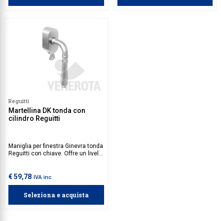
dispositivo evita che dei
l'apertura dall'esterno agendo sul
malintenzionati possano forzare
quadro maniglia praticando un
l'apertura dall'esterno agendo sul
foro dall'esterno.
quadro maniglia praticando un
foro dall'esterno. Il dispositivo di
sicurezza è compatibile con tutte
le maniglie per finestra DK in
commercio.
Reguitti
Martellina DK tonda con
cilindro Reguitti
Maniglia per finestra Ginevra tonda
Reguitti con chiave. Offre un livello
di sicurezza impeccabile.
€ 59,78
IVA inc.
Seleziona e acquista