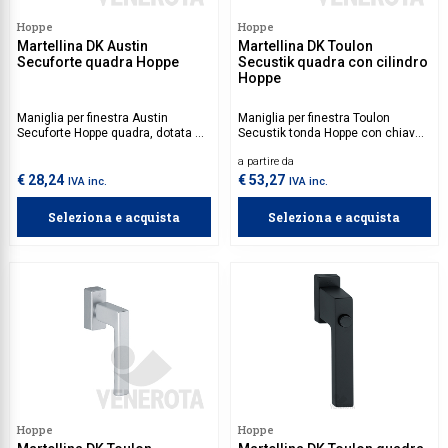
Hoppe
Hoppe
Collezione Time
Martellina DK Austin
Martellina DK Toulon
Secuforte quadra Hoppe
Secustik quadra con cilindro
Collezione Trenta
Hoppe
Complementi d'arredo
Maniglia per finestra Austin
Maniglia per finestra Toulon
Contract
Secuforte Hoppe quadra, dotata di
Secustik tonda Hoppe con chiave
movimento a quadro a variabile.
antieffrazione, dotata di
a partire da
movimento a quadro a variabile.
Piantane e colonne
Rafforza la protezione di finestre e
€ 28,24
€ 53,27
IVA inc.
IVA inc.
serramenti contro intrusioni
Ricambi e accessori
esterne, offrendo una soluzione
Seleziona e acquista
Seleziona e acquista
ideale per garantire la sicurezza
domestica.
Hoppe
Hoppe