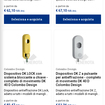
pulsante di sicurezza
pulsante di sicurezza
a partire da
a partire da
autobloccante e movimento
autobloccante e movimento
incluso.
incluso.
€ 62,10
€ 67,10
IVA inc.
IVA inc.
Seleziona e acquista
Seleziona e acquista
Colombo Design
Colombo Design
Dispositivo DK LOCK con
Dispositivo DK Z a pulsante
sistema bloccante a chiave -
per antieffrazione - completo
completo di movimento DK
di movimento DK 40 D
40 D Colombo Design
Colombo Design
Dispositivo antieffrazione DK Lock,
Dispositivo antieffrazione DK Z,
adatto a tutti i modelli di maniglie
adatto a tutti i modelli di maniglie
con movimento DK e quadro 7x40
con movimento DK e quadro 7x40
a partire da
a partire da
mm incluso. Carico di rottura 100
mm incluso. Carico di rottura 60
Nm.
Nm.