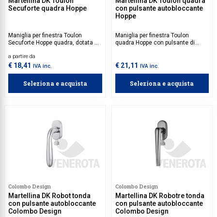
Martellina DK Toulon
Martellina DK Toulon quadra
Secuforte quadra Hoppe
con pulsante autobloccante
Hoppe
Maniglia per finestra Toulon
Maniglia per finestra Toulon
Secuforte Hoppe quadra, dotata di
quadra Hoppe con pulsante di
movimento a quadro a variabile.
sicurezza autobloccante, perfetta
a partire da
per finestre e serramenti. Rinforza
la sicurezza contro tentativi di
€ 18,41
€ 21,11
IVA inc.
IVA inc.
effrazione esterna e protegge
l'ambiente domestico.
Seleziona e acquista
Seleziona e acquista
Colombo Design
Colombo Design
Martellina DK Robot tonda
Martellina DK Robotre tonda
con pulsante autobloccante
con pulsante autobloccante
Colombo Design
Colombo Design