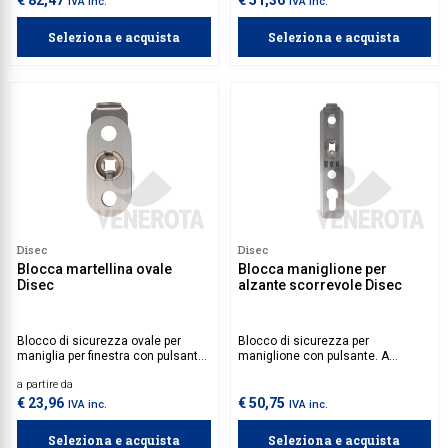
€ 82,47
€ 51,36
IVA inc.
IVA inc.
Seleziona e acquista
Seleziona e acquista
Disec
Disec
Blocca martellina ovale
Blocca maniglione per
Disec
alzante scorrevole Disec
Blocco di sicurezza ovale per
Blocco di sicurezza per
maniglia per finestra con pulsante,
maniglione con pulsante. A
da installare tra rosetta e
seguito del montaggio del
a partire da
serramento. A seguito del
dispositivo, il maniglione può
montaggio del dispositivo, la
essere azionato solo dall'interno
€ 23,96
€ 50,75
IVA inc.
IVA inc.
maniglia per finestra può essere
premendo il pulsante di sblocco. Il
azionata solo dall'interno
dispositivo evita che dei
Seleziona e acquista
Seleziona e acquista
premendo il pulsante di sblocco. Il
malintenzionati possano forzare