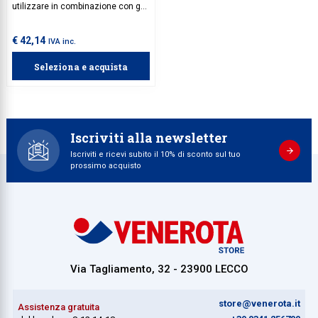
utilizzare in combinazione con gli
appositi inserti. Ideale per eseguire
lavori di montaggio dei serramenti.
€ 42,14
IVA inc.
Seleziona e acquista
Iscriviti alla newsletter
Iscriviti e ricevi subito il 10% di sconto sul tuo
prossimo acquisto
Via Tagliamento, 32 - 23900 LECCO
store@venerota.it
Assistenza gratuita