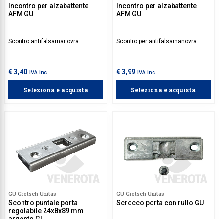
Incontro per alzabattente
Incontro per alzabattente
AFM GU
AFM GU
Scontro antifalsamanovra.
Scontro per antifalsamanovra.
€ 3,40
€ 3,99
IVA inc.
IVA inc.
Seleziona e acquista
Seleziona e acquista
GU Gretsch Unitas
GU Gretsch Unitas
Scontro puntale porta
Scrocco porta con rullo GU
regolabile 24x8x89 mm
argento GU