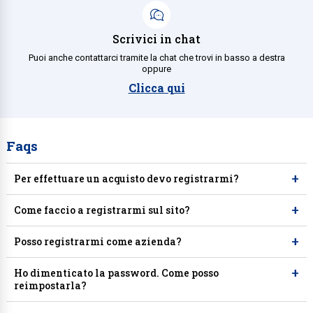
Collezione
Scrivici in chat
Collezione
Puoi anche contattarci tramite la chat che trovi in basso a destra
oppure
Complemen
Clicca qui
Contract
Piantane e
Ricambi e 
Faqs
+
Per effettuare un acquisto devo registrarmi?
+
Come faccio a registrarmi sul sito?
+
Posso registrarmi come azienda?
+
Ho dimenticato la password. Come posso
reimpostarla?