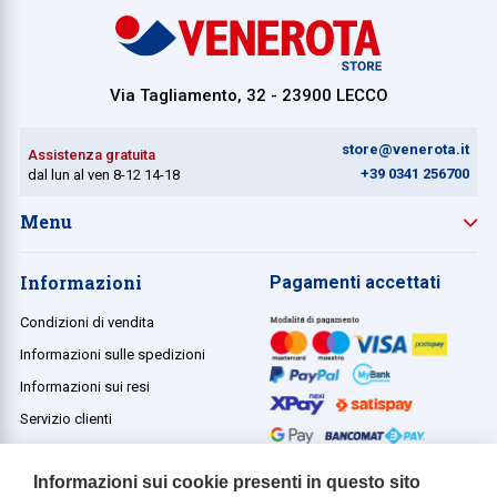
Collezione
Collezione
Via Tagliamento, 32 - 23900 LECCO
Complemen
Contract
store@venerota.it
Assistenza gratuita
+39 0341 256700
dal lun al ven 8-12 14-18
Piantane e
Menu
Ricambi e 
Informazioni
Pagamenti accettati
Condizioni di vendita
Informazioni sulle spedizioni
Informazioni sui resi
Servizio clienti
Termini e condizioni
Informazioni sui cookie presenti in questo sito