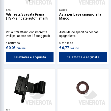
SFS
Maico
Viti Testa Svasata Piana
Asta per base spagnoletta
(TSP) zincate autofilettanti
Maico
Viti autofilettanti con impronta
Asta Maico specifica per basi
Phillips, adatte per il fissaggio di
spagnolette.
bandelle e componenti aggiuntivi
a partire da
a partire da
su PVC.
€ 0,05
€ 6,77
IVA inc.
IVA inc.
Seleziona e acquista
Seleziona e acquista
M2