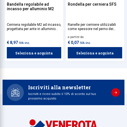
Bandella regolabile ad
Rondella per cerniera SFS
incasso per alluminio M2
Cerniera regolabile M2 ad incasso,
Ranelle per cerniere utilizzabili
progettata per ante in alluminio
come spessore nel perno dei
con battuta massima di 25 mm,
cardini delle porte. Questi
a partire da
predisposta per l'applicazione su
componenti sono disponibili in
cardine con perno sfilabile M12.
diverse misure e finiture.
€ 8,97
€ 0,07
IVA inc.
IVA inc.
Seleziona e acquista
Seleziona e acquista
Iscriviti alla newsletter
Iscriviti e ricevi subito il 10% di sconto sul tuo
prossimo acquisto