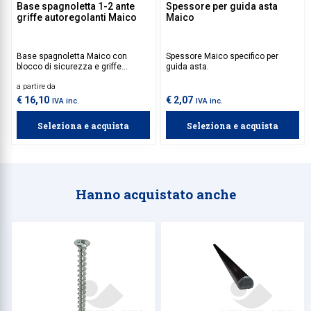
Base spagnoletta 1-2 ante
Spessore per guida asta
griffe autoregolanti Maico
Maico
Base spagnoletta Maico con
Spessore Maico specifico per
blocco di sicurezza e griffe
guida asta.
autoregolanti, ideale per persiane
a partire da
a 1 o 2 ante battenti. Aste e guide
da acquistare separatamente.
€ 16,10
€ 2,07
IVA inc.
IVA inc.
Seleziona e acquista
Seleziona e acquista
Hanno acquistato anche