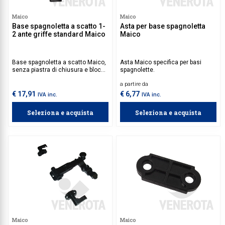
Maico
Maico
Base spagnoletta a scatto 1-
Asta per base spagnoletta
2 ante griffe standard Maico
Maico
Base spagnoletta a scatto Maico,
Asta Maico specifica per basi
senza piastra di chiusura e blocco
spagnolette.
di sicurezza, utilizzabile su
a partire da
persiane a 1 o 2 ante battenti.
Aste e guide da acquistare
€ 17,91
€ 6,77
IVA inc.
IVA inc.
separatamente.
Seleziona e acquista
Seleziona e acquista
Maico
Maico