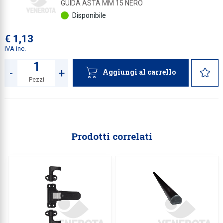
GUIDA ASTA MM 15 NERO
Disponibile
Collezione
Collezione
€ 1,13
IVA inc.
Complemen
Contract
-
+
Aggiungi al carrello
Pezzi
Piantane e
Quantità
Ricambi e 
Prodotti correlati