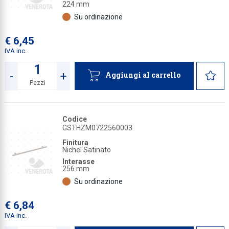
224 mm
Su ordinazione
€ 6,45
IVA inc.
-
+
Aggiungi al carrello
Pezzi
Quantità
Codice
GSTHZM0722560003
Finitura
Nichel Satinato
Interasse
256 mm
Su ordinazione
€ 6,84
IVA inc.