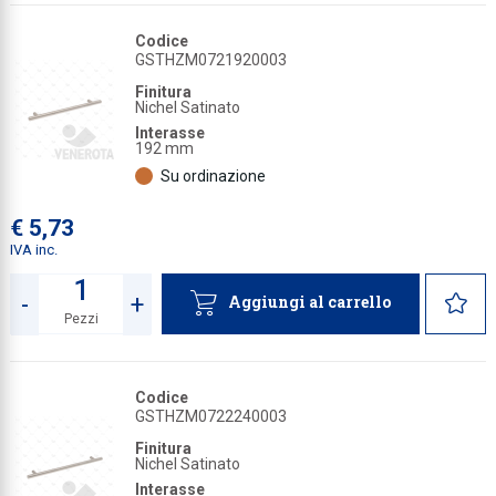
Codice
GSTHZM0721920003
Finitura
Nichel Satinato
Interasse
192 mm
Su ordinazione
€ 5,73
IVA inc.
-
+
Aggiungi al carrello
Pezzi
Quantità
Codice
GSTHZM0722240003
Finitura
Nichel Satinato
Interasse