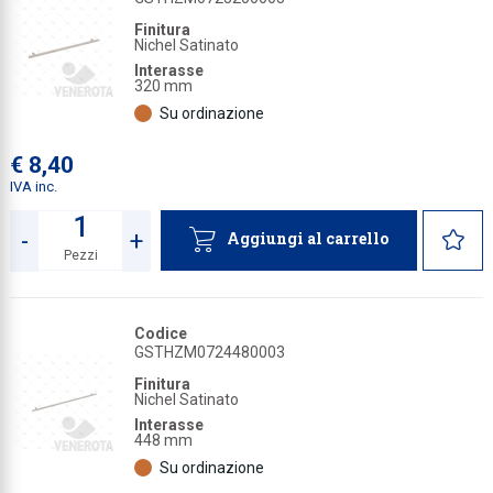
Finitura
Nichel Satinato
Interasse
320 mm
Su ordinazione
€ 8,40
IVA inc.
-
+
Aggiungi al carrello
Pezzi
Quantità
Codice
GSTHZM0724480003
Finitura
Nichel Satinato
Interasse
448 mm
Su ordinazione