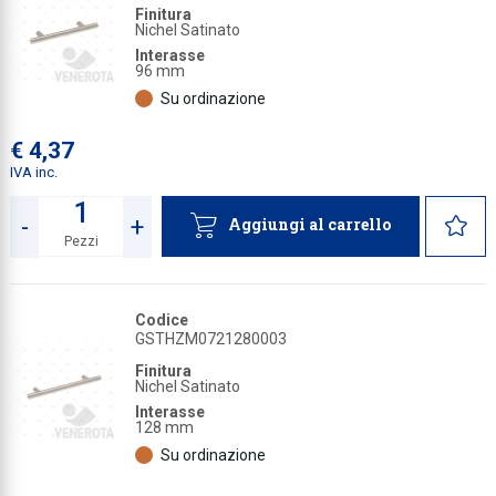
Finitura
Nichel Satinato
Collezione
Interasse
96 mm
Collezione
Su ordinazione
Complemen
€ 4,37
Contract
IVA inc.
Piantane e
-
+
Aggiungi al carrello
Ricambi e 
Pezzi
Quantità
Codice
GSTHZM0721280003
Finitura
Nichel Satinato
Interasse
128 mm
Su ordinazione