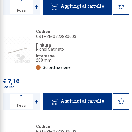
-
+
Aggiungi al carrello
Pezzi
Quantità
Codice
GSTHZM0722880003
Finitura
Nichel Satinato
Interasse
288 mm
Su ordinazione
€ 7,16
IVA inc.
-
+
Aggiungi al carrello
Pezzi
Quantità
Codice
GSTHZM0723200003