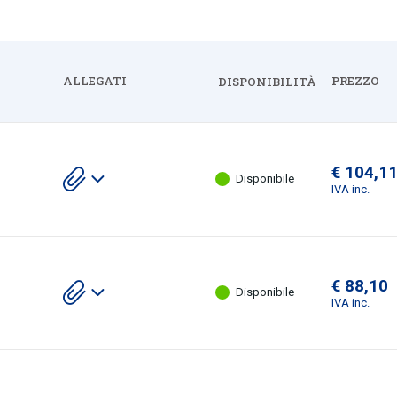
ALLEGATI
PREZZO
DISPONIBILITÀ
Espandi
€ 104,1
Scarica
Disponibile
gli
IVA inc.
allegati
€ 88,10
Scarica
Disponibile
gli
IVA inc.
allegati