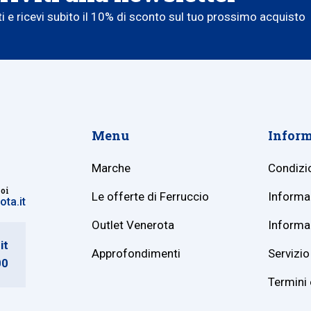
iti e ricevi subito il 10% di sconto sul tuo prossimo acquisto
Menu
Inform
Marche
Condizio
noi
Le offerte di Ferruccio
Informaz
ta.it
Outlet Venerota
Informaz
it
Approfondimenti
Servizio 
00
Termini 