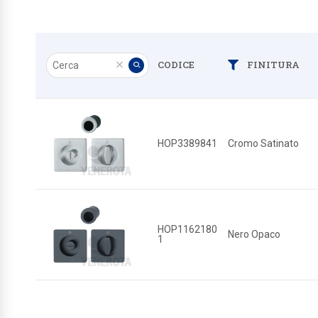
Cerca
CODICE
FINITURA
Filtra
Pulisci
Applica
HOP3389841
Cromo Satinato
HOP1162180
Nero Opaco
1