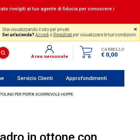
zzato rivolgiti al tuo agente di fiducia per conoscere i
|
Assistenza gratuita
˟
+39 0341 256700
store@venerota.it
Stai visualizzando il sito per privati.
dal lun al ven 8-12 14-18
Sei un'azienda?
Accedi
o
Registrati
per visualizzare le tue condizioni.
CARRELLO
€ 0,00
Area personale
he
Servizio Clienti
Approfondimenti
TTOLINO PER PORTA SCORREVOLE HOPPE
adro in ottone con