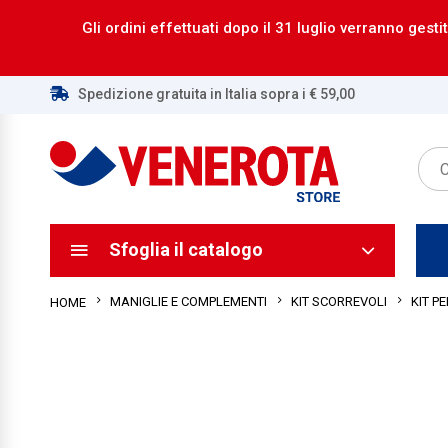
Gli ordini effettuati dopo il 31 luglio verranno gestit
Spedizione gratuita in Italia sopra i € 59,00
ca
ca
Sfoglia il catalogo
MANIGLIE E COMPLEMENTI
KIT SCORREVOLI
KIT P
HOME