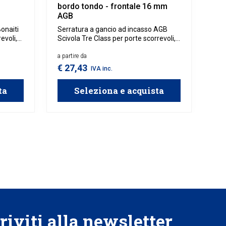
bordo tondo - frontale 16 mm
AGB
onaiti
Serratura a gancio ad incasso AGB
evoli,
Scivola Tre Class per porte scorrevoli,
occaggio
con bordo tondo e frontale 16 mm.
i
Design raffinato e meccanismo
a partire da
à e
scorrevole ottimizzato per una
€ 27,43
IVA inc.
chiusura sicura e silenziosa.
ta
Seleziona e acquista
riviti alla newsletter