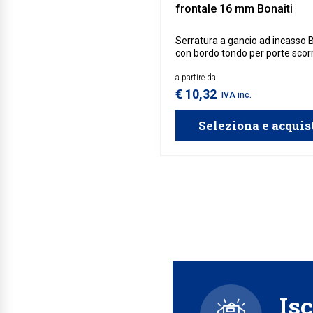
frontale 16 mm Bonaiti
Serratura a gancio ad incasso B
con bordo tondo per porte scorr
progettata per garantire un bl
sicuro e fluido. Il meccanismo d
a partire da
chiusura a gancio offre stabilit
€ 10,32
IVA inc.
affidabilità duratura nel tempo.
Seleziona e acquis
Isc