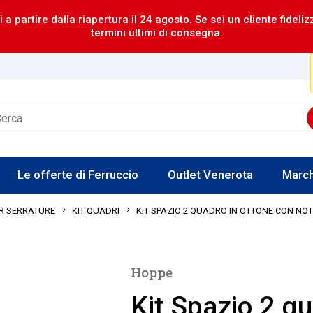
i a partire dalla riapertura il 24 agosto. Se sei un cliente fideli
termini ultimi di consegna.
Le offerte di Ferruccio
Outlet Venerota
Marc
KIT SPAZIO 2 QUADRO IN OTTONE CON NO
ER SERRATURE
KIT QUADRI
Hoppe
Kit Spazio 2 qu