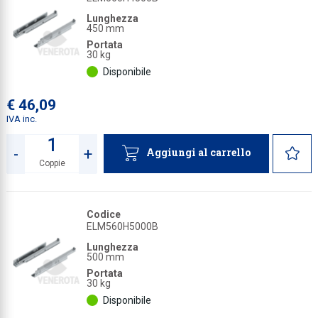
Lunghezza
450 mm
Portata
30 kg
Disponibile
€ 46,09
IVA inc.
-
+
Aggiungi al carrello
Coppie
Quantità
Codice
ELM560H5000B
Lunghezza
500 mm
Portata
30 kg
Disponibile