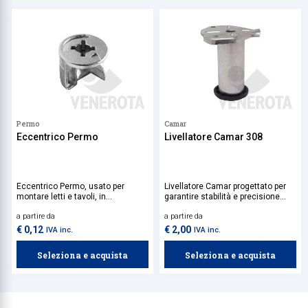
Permo
Camar
Eccentrico Permo
Livellatore Camar 308
Eccentrico Permo, usato per
Livellatore Camar progettato per
montare letti e tavoli, in
garantire stabilità e precisione
combinazione con il perno per
nell'installazione di mobili e
a partire da
a partire da
eccentrico Permo.
strutture.
€ 0,12
€ 2,00
IVA inc.
IVA inc.
Seleziona e acquista
Seleziona e acquista