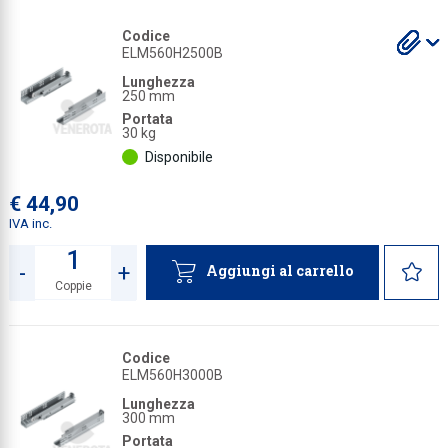
Collezione
S
S
S
S
S
S
S
S
Codice
gl
gl
gl
gl
gl
gl
gl
gl
ELM560H2500B
a
a
a
a
a
a
a
a
Collezione
Lunghezza
250 mm
Complemen
Portata
30 kg
Contract
Disponibile
Piantane e
€ 44,90
Ricambi e 
IVA inc.
-
+
Aggiungi al carrello
Coppie
Quantità
Codice
ELM560H3000B
Lunghezza
300 mm
Portata