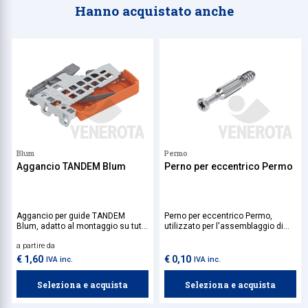
Hanno acquistato anche
Blum
Permo
Aggancio TANDEM Blum
Perno per eccentrico Permo
Aggancio per guide TANDEM
Perno per eccentrico Permo,
Blum, adatto al montaggio su tutti
utilizzato per l'assemblaggio di
i modelli della serie TANDEM.
mobili, in combinazione con
a partire da
Disponibile per lato sx o dx.
eccentrico Permo.
€ 1,60
€ 0,10
IVA inc.
IVA inc.
Seleziona e acquista
Seleziona e acquista