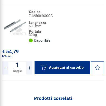
Codice
ELM560H6000B
Lunghezza
600 mm
Portata
30 kg
Disponibile
€ 54,79
IVA inc.
-
+
Aggiungi al carrello
Coppie
Quantità
Prodotti correlati