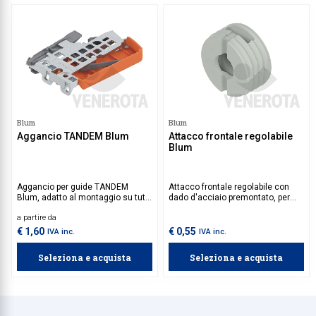
Blum
Blum
Aggancio TANDEM Blum
Attacco frontale regolabile
Blum
Aggancio per guide TANDEM
Attacco frontale regolabile con
Blum, adatto al montaggio su tutti
dado d'acciaio premontato, per
i modelli della serie TANDEM.
cassetti a 4 lati Blum.
a partire da
Disponibile per lato sx o dx.
€ 1,60
€ 0,55
IVA inc.
IVA inc.
Seleziona e acquista
Seleziona e acquista