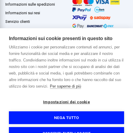
Informazioni sulle spedizioni
Informazioni sui resi
Servizio clienti
Termini e condizioni
Informazioni sui cookie presenti in questo sito
Utilizziamo i cookie per personalizzare contenuti ed annunci, per
fornire funzionalità dei social media e per analizzare il nostro
Di più su di noi
traffico. Condividiamo inoltre informazioni sul modo in cui utilizza il
www.venerota.it
nostro sito con i nostri partner che si occupano di analisi dei dati
web, pubblicità e social media, i quali potrebbero combinarle con
altre informazioni che ha fornito loro o che hanno raccolto dal suo
utilizzo dei loro servizi.
Per saperne di più
Impostazioni dei cookie
Copyright © 2026 Venerota Store. Tutti i diritti riservati
P. IVA e Cod. Fiscale 01215890136
Registro imprese Lecco REA 174228
NEGA TUTTO
Capitale sociale 364.000,00 euro i.v.
Informativa sulla privacy e cookie
Accessibilità
Credits