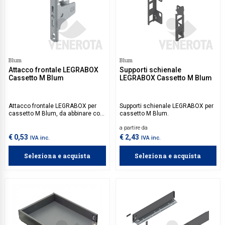
Blum
Blum
Attacco frontale LEGRABOX
Supporti schienale
Cassetto M Blum
LEGRABOX Cassetto M Blum
Attacco frontale LEGRABOX per
Supporti schienale LEGRABOX per
cassetto M Blum, da abbinare con
cassetto M Blum.
attacco frontale LEGRABOX per
a partire da
cassetto C Blum ZF7C7002, per
comporre attacco frontale
€ 0,53
€ 2,43
IVA inc.
IVA inc.
LEGRABOX per cassetto F Blum.
Seleziona e acquista
Seleziona e acquista