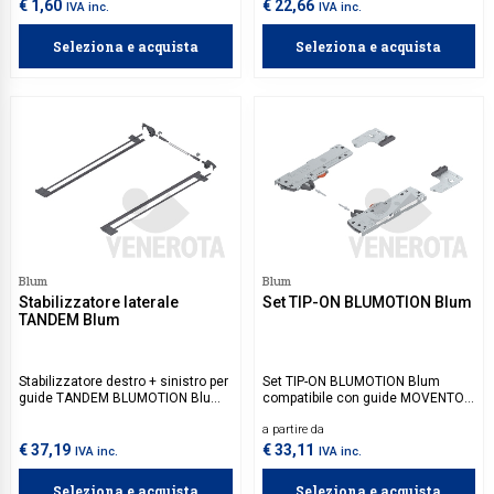
€ 1,60
€ 22,66
IVA inc.
IVA inc.
Seleziona e acquista
Seleziona e acquista
Blum
Blum
Stabilizzatore laterale
Set TIP-ON BLUMOTION Blum
TANDEM Blum
Stabilizzatore destro + sinistro per
Set TIP-ON BLUMOTION Blum
guide TANDEM BLUMOTION Blum
compatibile con guide MOVENTO e
ad estrazione totale.
LEGRABOX portata 40 kg. Per
a partire da
larghezze superiori a 500 mm, si
consiglia di abbinare la relativa
€ 37,19
€ 33,11
IVA inc.
IVA inc.
asta di sincronizzazione
BLUMOTION.
Seleziona e acquista
Seleziona e acquista