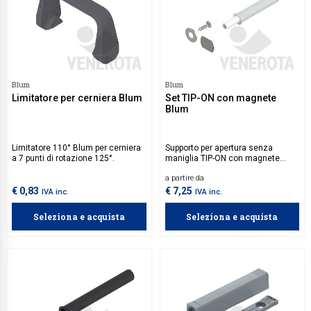
Blum
Blum
Limitatore per cerniera Blum
Set TIP-ON con magnete
Blum
Limitatore 110° Blum per cerniera
Supporto per apertura senza
a 7 punti di rotazione 125°.
maniglia TIP-ON con magnete
Blum.
a partire da
€ 0,83
€ 7,25
IVA inc.
IVA inc.
Seleziona e acquista
Seleziona e acquista