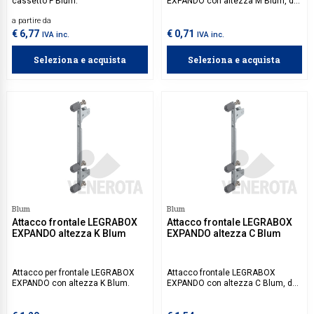
cassetto F Blum.
EXPANDO con altezza M Blum, da
abbinare con attacco frontale
a partire da
LEGRABOX EXPANDO per cassetto
C Blum ZF7C70E2, per comporre
€ 6,77
€ 0,71
IVA inc.
IVA inc.
attacco frontale LEGRABOX
EXPANDO per cassetto F Blum.
Seleziona e acquista
Seleziona e acquista
Blum
Blum
Attacco frontale LEGRABOX
Attacco frontale LEGRABOX
EXPANDO altezza K Blum
EXPANDO altezza C Blum
Attacco per frontale LEGRABOX
Attacco frontale LEGRABOX
EXPANDO con altezza K Blum.
EXPANDO con altezza C Blum, da
abbinare con attacco frontale
LEGRABOX per cassetto M Blum