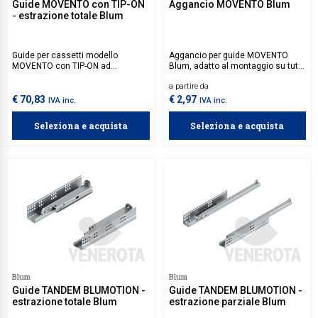
Guide MOVENTO con TIP-ON
Aggancio MOVENTO Blum
- estrazione totale Blum
Guide per cassetti modello
Aggancio per guide MOVENTO
MOVENTO con TIP-ON ad
Blum, adatto al montaggio su tutti
estrazione totale Blum.
i modelli della serie MOVENTO.
a partire da
Disponibile per lato sx o dx.
€ 70,83
€ 2,97
IVA inc.
IVA inc.
Seleziona e acquista
Seleziona e acquista
Blum
Blum
Guide TANDEM BLUMOTION -
Guide TANDEM BLUMOTION -
estrazione totale Blum
estrazione parziale Blum