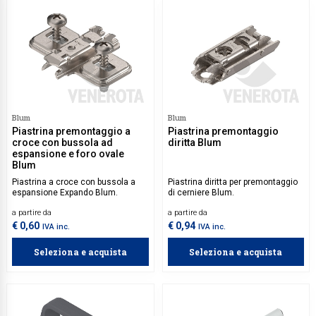
Blum
Blum
Piastrina premontaggio a
Piastrina premontaggio
croce con bussola ad
diritta Blum
espansione e foro ovale
Blum
Piastrina a croce con bussola a
Piastrina diritta per premontaggio
espansione Expando Blum.
di cerniere Blum.
a partire da
a partire da
€ 0,60
€ 0,94
IVA inc.
IVA inc.
Seleziona e acquista
Seleziona e acquista