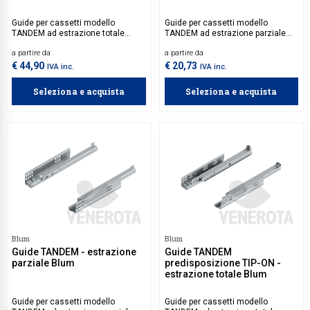
Guide per cassetti modello
Guide per cassetti modello
TANDEM ad estrazione totale
TANDEM ad estrazione parziale
Blum, con meccanismo
Blum, con meccanismo
a partire da
a partire da
BLUMOTION integrato per una
BLUMOTION integrato per una
chiusura dolce e silenziosa.
chiusura dolce e silenziosa.
€ 44,90
€ 20,73
IVA inc.
IVA inc.
Aggancio Tandem da acquistare
Aggancio Tandem da acquistare
separatamente.
separatamente.
Seleziona e acquista
Seleziona e acquista
Blum
Blum
Guide TANDEM - estrazione
Guide TANDEM
parziale Blum
predisposizione TIP-ON -
estrazione totale Blum
Guide per cassetti modello
Guide per cassetti modello