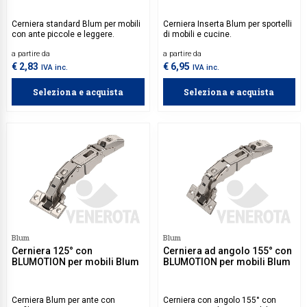
Cerniera standard Blum per mobili
Cerniera Inserta Blum per sportelli
con ante piccole e leggere.
di mobili e cucine.
a partire da
a partire da
€ 2,83
€ 6,95
IVA inc.
IVA inc.
Seleziona e acquista
Seleziona e acquista
Blum
Blum
Cerniera 125° con
Cerniera ad angolo 155° con
BLUMOTION per mobili Blum
BLUMOTION per mobili Blum
Cerniera Blum per ante con
Cerniera con angolo 155° con