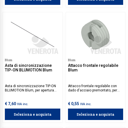
Blum
Blum
Asta di sincronizzazione
Attacco frontale regolabile
TIP-ON BLUMOTION Blum
Blum
Asta di sincronizzazione TIP-ON
Attacco frontale regolabile con
BLUMOTION Blum, per apertura
dado d'acciaio premontato, per
uniforme di cassetti con
cassetti a 4 lati Blum.
larghezza superiore a 500 mm.
Compatibile con LEGRABOX,
€ 7,60
€ 0,55
IVA inc.
IVA inc.
MERIVOBOX, MOVENTO e
TANDEMBOX. Da tagliare su
Seleziona e acquista
Seleziona e acquista
misura.