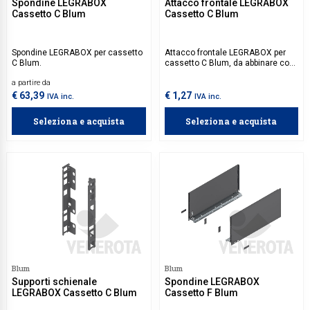
Spondine LEGRABOX
Attacco frontale LEGRABOX
Cassetto C Blum
Cassetto C Blum
Spondine LEGRABOX per cassetto
Attacco frontale LEGRABOX per
C Blum.
cassetto C Blum, da abbinare con
attacco frontale LEGRABOX per
a partire da
cassetto M Blum ZF7M7002, per
comporre attacco frontale
€ 63,39
€ 1,27
IVA inc.
IVA inc.
LEGRABOX per cassetto F Blum.
Seleziona e acquista
Seleziona e acquista
Blum
Blum
Supporti schienale
Spondine LEGRABOX
LEGRABOX Cassetto C Blum
Cassetto F Blum