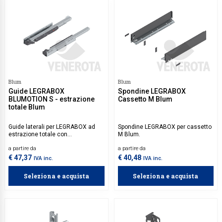
Blum
Blum
Guide LEGRABOX
Spondine LEGRABOX
BLUMOTION S - estrazione
Cassetto M Blum
totale Blum
Guide laterali per LEGRABOX ad
Spondine LEGRABOX per cassetto
estrazione totale con
M Blum.
meccanismo BLUMOTION
a partire da
a partire da
integrato per una chiusura dolce e
silenziosa dei cassetti. Spondine
€ 47,37
€ 40,48
IVA inc.
IVA inc.
Legrabox sono da acquistare
separatamente.
Seleziona e acquista
Seleziona e acquista