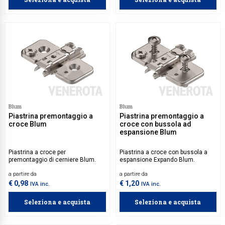
Blum
Blum
Piastrina premontaggio a
Piastrina premontaggio a
croce Blum
croce con bussola ad
espansione Blum
Piastrina a croce per
Piastrina a croce con bussola a
premontaggio di cerniere Blum.
espansione Expando Blum.
a partire da
a partire da
€ 0,98
€ 1,20
IVA inc.
IVA inc.
Seleziona e acquista
Seleziona e acquista