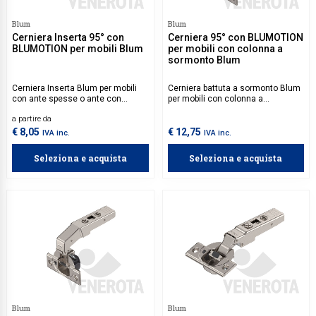
Collezione
Blum
Blum
Cerniera Inserta 95° con
Cerniera 95° con BLUMOTION
Collezione
BLUMOTION per mobili Blum
per mobili con colonna a
sormonto Blum
Complemen
Cerniera Inserta Blum per mobili
Cerniera battuta a sormonto Blum
Contract
con ante spesse o ante con
per mobili con colonna a
profilati.
sormonto.
Piantane e
a partire da
€ 8,05
€ 12,75
IVA inc.
IVA inc.
Ricambi e 
Seleziona e acquista
Seleziona e acquista
Blum
Blum