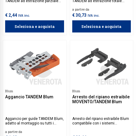
TANDEM ad estrazione parziale
TANDEM ad estrazione totale
Blum, con chiusura automatica
Blum con chiusura Blumatic e
a partire da
BLUMATIC. Aggancio TANDEM da
predisposizione TIP-ON. Aggancio
acquistare separatamente.
Tandem e set TIP-ON da
€ 2,44
€ 30,73
IVA inc.
IVA inc.
acquistare a parte.
Seleziona e acquista
Seleziona e acquista
Blum
Blum
Aggancio TANDEM Blum
Arresto del ripiano estraibile
MOVENTO/TANDEM Blum
Aggancio per guide TANDEM Blum,
Arresto del ripiano estraibile Blum
adatto al montaggio su tutti i
compatibile con i sistemi
modelli della serie TANDEM.
MOVENTO e TANDEM per
a partire da
Disponibile per lato sx o dx.
spessore fianchi altezza 16 mm.