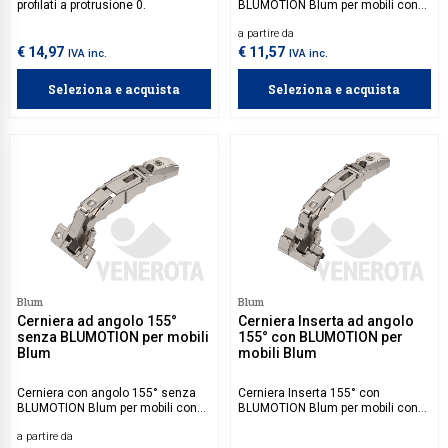
profilati a protrusione 0.
BLUMOTION Blum per mobili con
ante piccole leggere.
a partire da
€ 14,97
€ 11,57
IVA inc.
IVA inc.
Seleziona e acquista
Seleziona e acquista
Blum
Blum
Cerniera ad angolo 155°
Cerniera Inserta ad angolo
senza BLUMOTION per mobili
155° con BLUMOTION per
Blum
mobili Blum
Cerniera con angolo 155° senza
Cerniera Inserta 155° con
BLUMOTION Blum per mobili con
BLUMOTION Blum per mobili con
ante piccole leggere.
protrusione 0.
a partire da