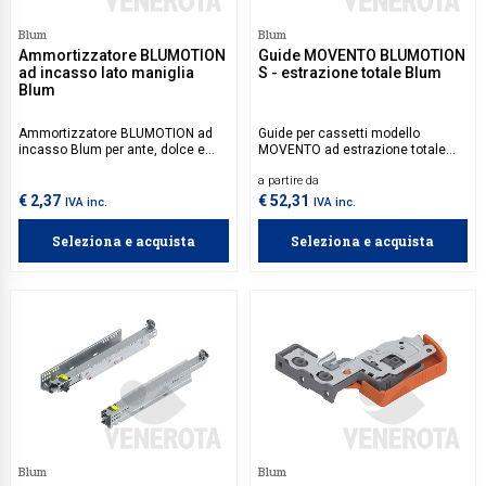
Blum
Blum
Ammortizzatore BLUMOTION
Guide MOVENTO BLUMOTION
ad incasso lato maniglia
S - estrazione totale Blum
Blum
Ammortizzatore BLUMOTION ad
Guide per cassetti modello
incasso Blum per ante, dolce e
MOVENTO ad estrazione totale
silenzioso, da utilizzare con le
con meccanismo BLUMOTION
a partire da
cerniere Blum.
integrato per una chiusura dolce e
silenziosa. Aggancio MOVENTO e
€ 2,37
€ 52,31
IVA inc.
IVA inc.
TIP-ON BLUMOTION set sono da
acquistare separatamente.
Seleziona e acquista
Seleziona e acquista
Blum
Blum