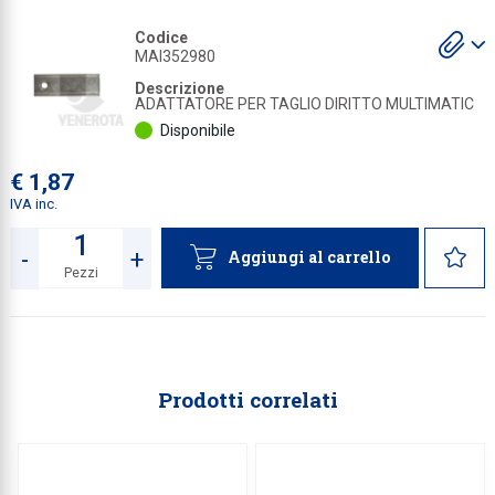
Collezione
S
Codice
gl
MAI352980
a
Collezione
Descrizione
ADATTATORE PER TAGLIO DIRITTO MULTIMATIC
Complemen
Disponibile
Contract
€ 1,87
Piantane e
IVA inc.
Ricambi e 
-
+
Aggiungi al carrello
Pezzi
Quantità
Prodotti correlati