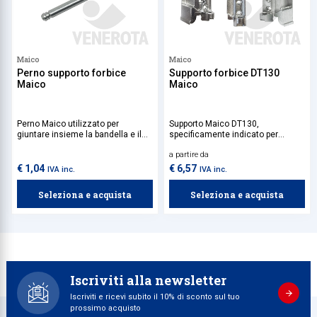
Maico
Maico
Perno supporto forbice
Supporto forbice DT130
Maico
Maico
Perno Maico utilizzato per
Supporto Maico DT130,
giuntare insieme la bandella e il
specificamente indicato per
supporto forbice.
serramenti in legno, compatibile
a partire da
con bandella a doppia tazza. Per
ante con peso superiore a 100 kg,
€ 1,04
€ 6,57
IVA inc.
IVA inc.
si raccomanda il fissaggio con viti
inclinate per una maggiore tenuta.
Seleziona e acquista
Seleziona e acquista
Iscriviti alla newsletter
Iscriviti e ricevi subito il 10% di sconto sul tuo
prossimo acquisto