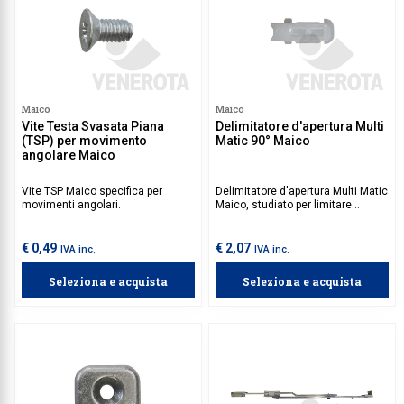
Maico
Maico
Vite Testa Svasata Piana
Delimitatore d'apertura Multi
(TSP) per movimento
Matic 90° Maico
angolare Maico
Vite TSP Maico specifica per
Delimitatore d'apertura Multi Matic
movimenti angolari.
Maico, studiato per limitare
l'apertura dell'anta in posizione a
ribalta fino a un massimo di 90°.
€ 0,49
€ 2,07
IVA inc.
IVA inc.
Seleziona e acquista
Seleziona e acquista