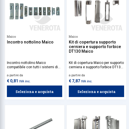
Maico
Maico
Incontro nottolino Maico
Kit di copertura supporto
cerniera e supporto forbice
DT130 Maico
Incontro nottolino Maico
Kit di copertura Maico per supporto
compatibile con tutti i sistemi di
cerniera e supporto forbice DT130
chiusura in legno, dotati di
in. Per serramenti in legno.
a partire da
a partire da
nottolino.
€ 0,81
€ 7,87
IVA inc.
IVA inc.
Seleziona e acquista
Seleziona e acquista