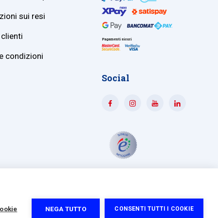
ioni sui resi
clienti
e condizioni
Social
74228
|
Capitale sociale 364.000,00 euro i.v.
cookie
NEGA TUTTO
CONSENTI TUTTI I COOKIE