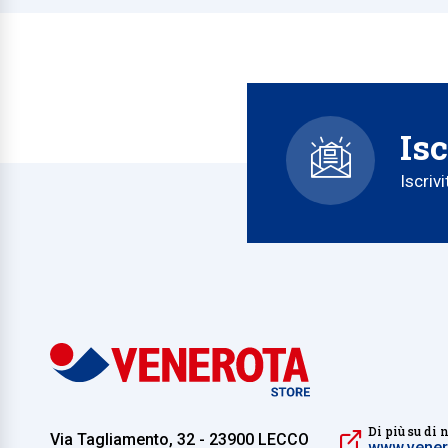
Isc
Iscriv
Di più su di 
Via Tagliamento, 32 - 23900 LECCO
www.venero