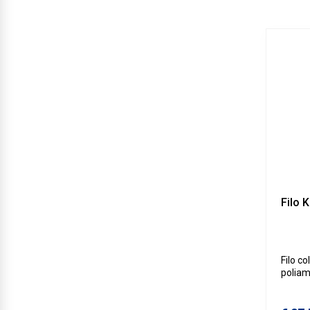
Filo 
Filo c
poliam
giuntat
giunta
HKL/2,