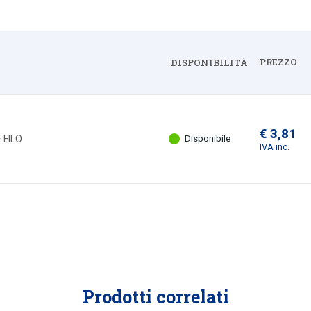
PREZZO
DISPONIBILITÀ
Espandi
€ 3,81
 FILO
Disponibile
IVA inc.
Prodotti correlati