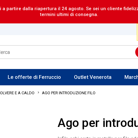
i a partire dalla riapertura il 24 agosto. Se sei un cliente fideli
termini ultimi di consegna.
Le offerte di Ferruccio
Outlet Venerota
Marc
AGO PER INTRODUZIONE FILO
POLVERE E A CALDO
Ago per introdu