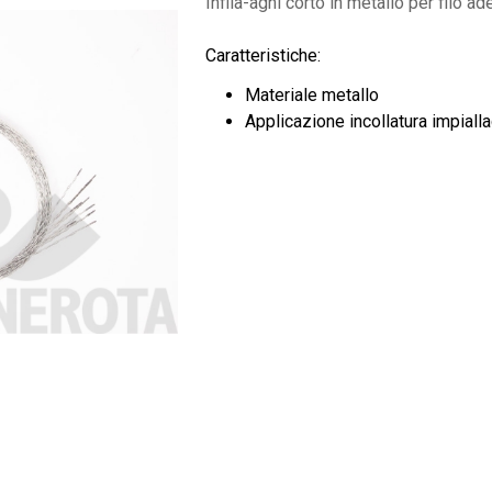
Infila-aghi corto in metallo per filo a
Caratteristiche:
Materiale metallo
Applicazione incollatura impialla