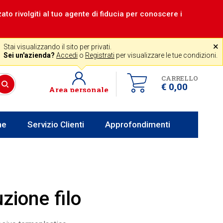
zzato rivolgiti al tuo agente di fiducia per conoscere i
|
Assistenza gratuita
˟
+39 0341 256700
store@venerota.it
Stai visualizzando il sito per privati.
dal lun al ven 8-12 14-18
Sei un'azienda?
Accedi
o
Registrati
per visualizzare le tue condizioni.
CARRELLO
€ 0,00
Area personale
he
Servizio Clienti
Approfondimenti
zione filo