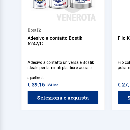
Bostik
Adesivo a contatto Bostik
Filo 
5242/C
Adesivo a contatto universale Bostik
Filo c
ideale per laminati plastici e acciaio
poliam
inox su legno, compensato, truciolare,
giuntat
intonaco, calcestruzzo e gesso.
a partire da
giunta
HKL/2,
€ 39,16
€ 27
IVA inc.
Seleziona e acquista
S