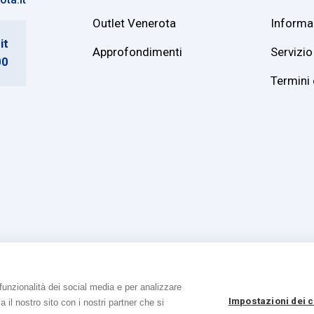
Outlet Venerota
Informaz
it
Approfondimenti
Servizio 
00
Termini 
funzionalità dei social media e per analizzare
tti riservati
|
P. IVA e Cod. Fiscale 01215890136
|
Registro imprese Lecco REA 1
Impostazioni dei 
a il nostro sito con i nostri partner che si
Informativa sulla privacy e cookie
|
Accessibilità
|
Credits