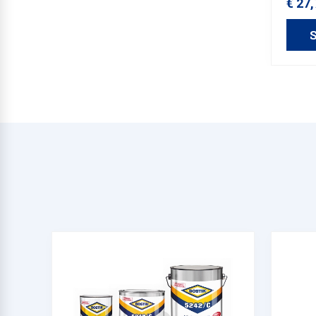
€ 27
S