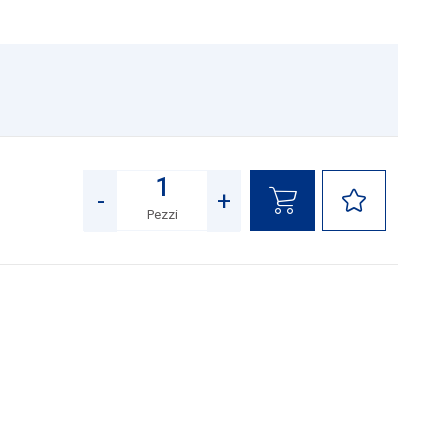
-
+
Pezzi
Quantità