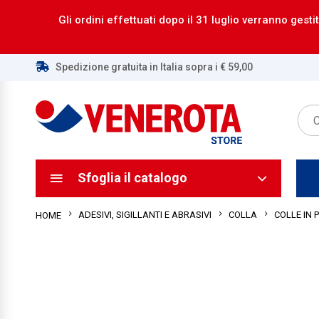
Gli ordini effettuati dopo il 31 luglio verranno gestit
Spedizione gratuita in Italia sopra i € 59,00
ca
ca
Sfoglia il catalogo
ADESIVI, SIGILLANTI E ABRASIVI
COLLA
COLLE IN 
HOME