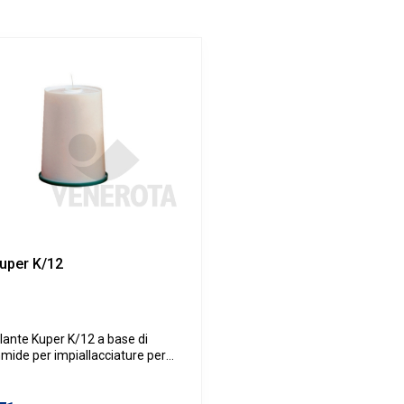
Kuper K/12
ollante Kuper K/12 a base di
mide per impiallacciature per
rici elettriche, compatibile con
trici Kuper FW/Mini 630, HKL/1,
HKL/3,HFKZ/4.