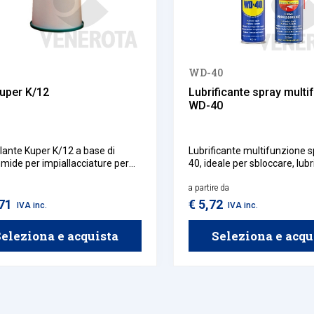
WD-40
Kuper K/12
Lubrificante spray multi
WD-40
ollante Kuper K/12 a base di
Lubrificante multifunzione 
mide per impiallacciature per
40, ideale per sbloccare, lubr
rici elettriche, compatibile con
proteggere dalla ruggine e
trici Kuper FW/Mini 630, HKL/1,
dall'umidità. Il sistema a dop
a partire da
HKL/3,HFKZ/4.
posizione permette di passa
,71
€ 5,72
IVA inc.
IVA inc.
vaporizzazione ampia a
un'applicazione precisa in un
eleziona e acquista
Seleziona e acqu
gesto.