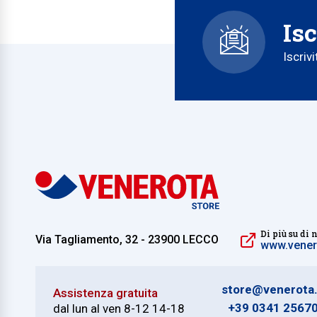
Isc
Iscriv
Di più su di 
Via Tagliamento, 32 - 23900 LECCO
www.venero
store@venerota.
Assistenza gratuita
+39 0341 2567
dal lun al ven 8-12 14-18