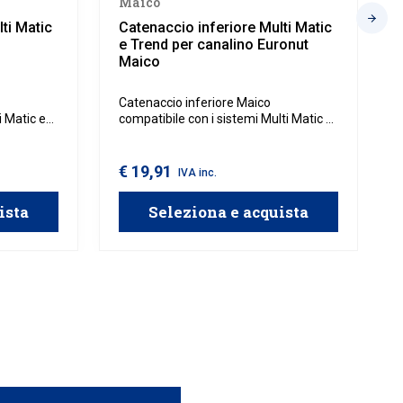
Maico
ti Matic
Catenaccio inferiore Multi Matic
e Trend per canalino Euronut
Maico
Catenaccio inferiore Maico
i Matic e
compatibile con i sistemi Multi Matic e
enti in
Trend, ideale per serramenti in legno
con canalino Euronut.
€ 19,91
IVA inc.
ista
Seleziona e acquista