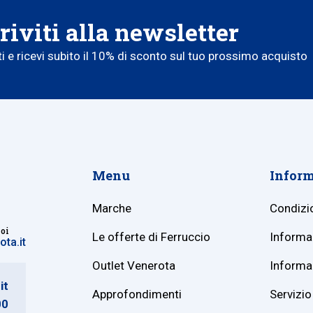
riviti alla newsletter
iti e ricevi subito il 10% di sconto sul tuo prossimo acquisto
Menu
Inform
Marche
Condizio
noi
Le offerte di Ferruccio
Informaz
ta.it
Outlet Venerota
Informaz
it
Approfondimenti
Servizio 
00