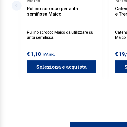
Maico
Maic
Rullino scrocco per anta
Caten
semifissa Maico
e Tre
Rullino scrocco Maico da utilizzare su
Catena
anta semifissa.
Maico 
Matic 
per se
€ 1,10
€ 19
IVA inc.
Seleziona e acquista
S