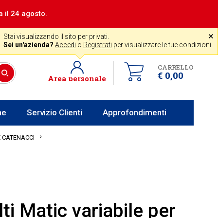
a il 24 agosto.
|
Assistenza gratuita
˟
+39 0341 256700
store@venerota.it
Stai visualizzando il sito per privati.
dal lun al ven 8-12 14-18
Sei un'azienda?
Accedi
o
Registrati
per visualizzare le tue condizioni.
CARRELLO
€ 0,00
Area personale
he
Servizio Clienti
Approfondimenti
E CATENACCI
ti Matic variabile per