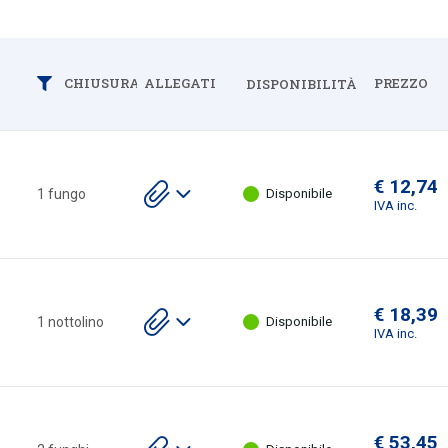
ALLEGATI
PREZZO
CHIUSURA
Filtra
DISPONIBILITÀ
Espandi
€ 12,74
Scarica
1 fungo
Disponibile
gli
IVA inc.
allegati
€ 18,39
Scarica
1 nottolino
Disponibile
gli
IVA inc.
allegati
€ 53,45
Scarica