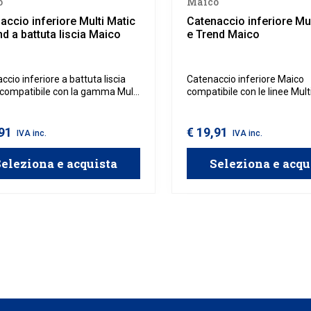
o
Maico
accio inferiore Multi Matic
Catenaccio inferiore Mul
nd a battuta liscia Maico
e Trend Maico
ccio inferiore a battuta liscia
Catenaccio inferiore Maico
compatibile con la gamma Multi
compatibile con le linee Mult
e con la gamma Trend, specifico
Trend, progettato per serram
rramenti in legno.
legno.
,91
€ 19,91
IVA inc.
IVA inc.
eleziona e acquista
Seleziona e acqu