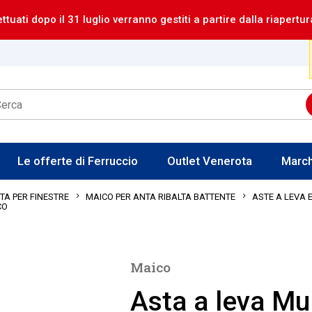
ettuati dopo il 31 luglio verranno gestiti a partire dalla riapertur
Le offerte di Ferruccio
Outlet Venerota
Marc
A PER FINESTRE
MAICO PER ANTA RIBALTA BATTENTE
ASTE A LEVA 
CO
Maico
Asta a leva Mul