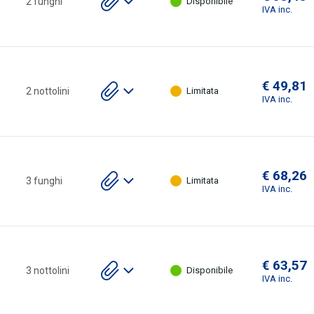
2 funghi
Disponibile
gli
IVA inc.
allegati
€ 49,81
Scarica
2 nottolini
Limitata
gli
IVA inc.
allegati
€ 68,26
Scarica
3 funghi
Limitata
gli
IVA inc.
allegati
€ 63,57
Scarica
3 nottolini
Disponibile
gli
IVA inc.
allegati