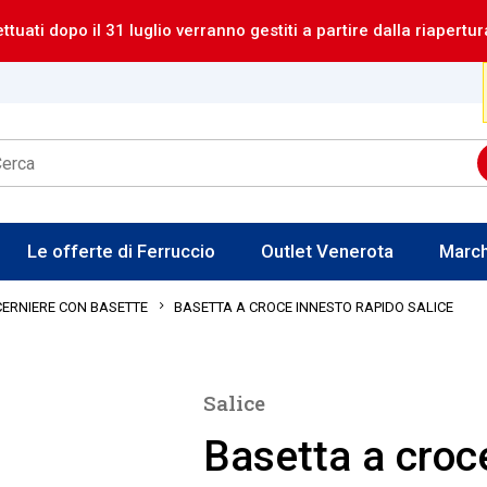
ettuati dopo il 31 luglio verranno gestiti a partire dalla riapertur
Le offerte di Ferruccio
Outlet Venerota
Marc
BASETTA A CROCE INNESTO RAPIDO SALICE
CERNIERE CON BASETTE
Salice
Basetta a croce