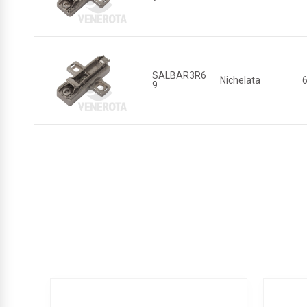
SALBAR3R6
Nichelata
9