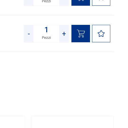
Pezzi
Quantità
-
+
Pezzi
Quantità