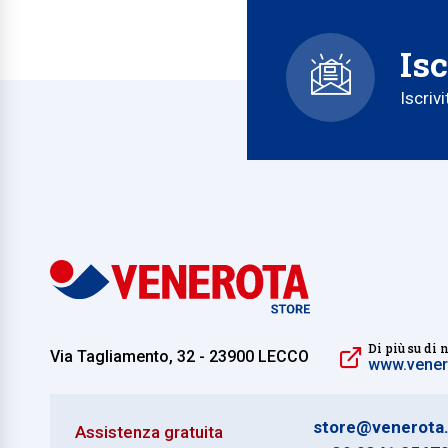
Isc
Iscriv
Di più su di 
Via Tagliamento, 32 - 23900 LECCO
www.venero
store@venerota.
Assistenza gratuita