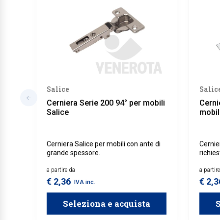
Salice
Salic
Cerniera Serie 200 94° per mobili
Cerni
Salice
mobil
Cerniera Salice per mobili con ante di
Cernie
grande spessore.
richie
dell'an
a partire da
a partir
€ 2,36
€ 2,
IVA inc.
Seleziona e acquista
S