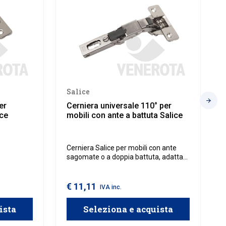
Salice
er
Cerniera universale 110° per
ice
mobili con ante a battuta Salice
Cerniera Salice per mobili con ante
sagomate o a doppia battuta, adatta
per spessori da 12 mm a 26 mm.
a
€ 11,11
IVA inc.
ista
Seleziona e acquista