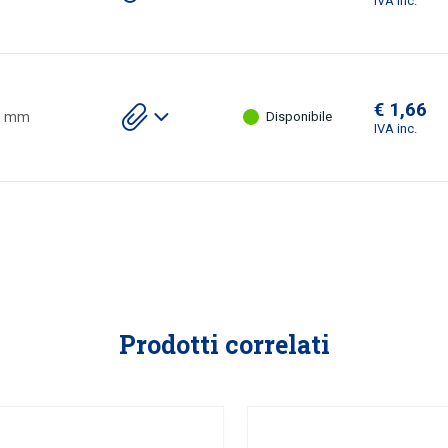
IVA inc.
allegati
€ 1,66
Scarica
6 mm
Disponibile
gli
IVA inc.
allegati
Prodotti correlati