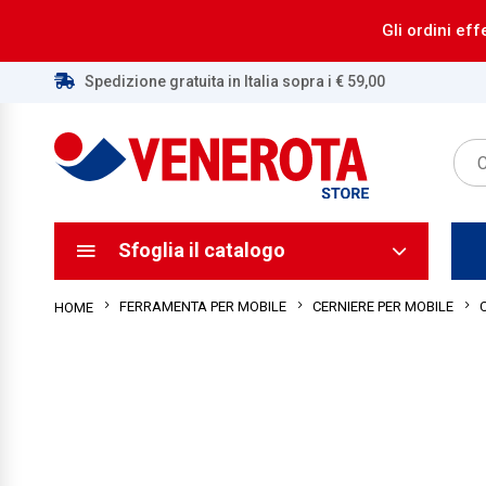
Gli ordini eff
Spedizione gratuita in Italia sopra i € 59,00
ca
ca
Sfoglia il catalogo
FERRAMENTA PER MOBILE
CERNIERE PER MOBILE
HOME