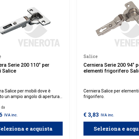
e
Salice
era Serie 200 110° per
Cerniera Serie 200 94° p
i Salice
elementi frigorifero Sal
ra Salice per mobili dove è
Cerniera Salice per elementi
sto un ampio angolo di apertura
frigorifero.
ta.
e da
36
€ 3,83
IVA inc.
IVA inc.
eleziona e acquista
Seleziona e acqu