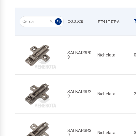
Cerca
CODICE
FINITURA
Pulisci
Applica
SALBAR3R0
Nichelata
9
SALBAR3R2
Nichelata
9
SALBAR3R3
Nichelata
9