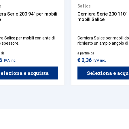
e
Salice
era Serie 200 94° per mobili
Cerniera Serie 200 110° 
e
mobili Salice
ra Salice per mobili con ante di
Cerniera Salice per mobili d
 spessore.
richiesto un ampio angolo di
dell'anta.
e da
a partire da
36
€ 2,36
IVA inc.
IVA inc.
eleziona e acquista
Seleziona e acqu