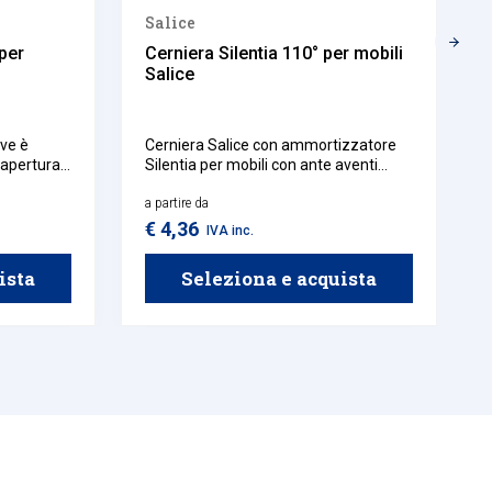
Salice
per
Cerniera Silentia 110° per mobili
Salice
ove è
Cerniera Salice con ammortizzatore
 apertura
Silentia per mobili con ante aventi
spessore minimo di 16 mm.
a partire da
€ 4,36
IVA inc.
ista
Seleziona e acquista