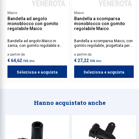
Maico
Maico
Bandella ad angolo
Bandella a scomparsa
monoblocco con gomito
monoblocco con gomito
regolabile Maico
regolabile Maico
Bandella ad angolo Maico in
Bandella a scomparsa Maico, con
zama, con gomito regolabile e
gomito regolabile, progettata per
priva di angolo d’appoggio,
sistemi monoblocco.
a partire da
a partire da
specifica per sistemi monoblocco
di persiane a battente.
€ 64,62
€ 27,22
IVA inc.
IVA inc.
Seleziona e acquista
Seleziona e acquista
Hanno acquistato anche