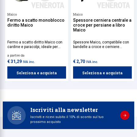
Maico
Maico
Fermo a scatto monoblocco
Spessore cerniera centrale a
diritto Maico
croce per persiane a libro
Maico
Fermo a scatto diritto Maico con
Spessore Maico, compatibile con
cardine e paracolpi, ideale per
bandelle a croce e cerniere
l’installazione su sistemi
centrali a croce a sfilare, specifico
a partire da
monoblocco.
per persiane a libro.
€ 31,29
€ 2,70
IVA inc.
IVA inc.
Seleziona e acquista
Seleziona e acquista
Iscriviti alla newsletter
Iscriviti e ricevi subito il 10% di sconto sul tuo
prossimo acquisto