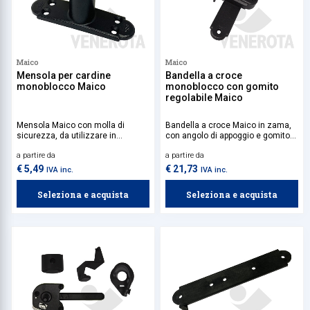
Maico
Maico
Mensola per cardine
Bandella a croce
monoblocco Maico
monoblocco con gomito
regolabile Maico
Mensola Maico con molla di
Bandella a croce Maico in zama,
sicurezza, da utilizzare in
con angolo di appoggio e gomito
abbinamento ai cardini
regolabile, ideale per
a partire da
a partire da
monoblocco.
l’installazione su sistemi
monoblocco.
€ 5,49
€ 21,73
IVA inc.
IVA inc.
Seleziona e acquista
Seleziona e acquista