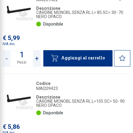
a
a
a
a
Descrizione
Collezione
CARDINE MONOBL.SENZA RL L= 85 SC= 30- 70
NERO OPACO
Collezione
Disponibile
Complemen
€ 5,99
Contract
IVA inc.
Piantane e
-
+
Aggiungi al carrello
Ricambi e 
Pezzi
Quantità
Codice
MAI209423
Descrizione
CARDINE MONOBL.SENZA RL L=105 SC= 50- 90
NERO OPACO
Disponibile
€ 5,86
IVA inc.