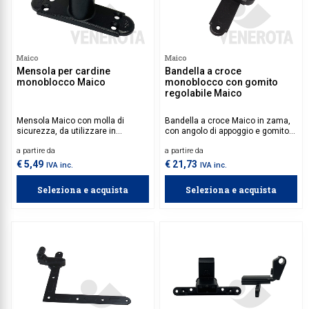
Maico
Maico
Mensola per cardine
Bandella a croce
monoblocco Maico
monoblocco con gomito
regolabile Maico
Mensola Maico con molla di
Bandella a croce Maico in zama,
sicurezza, da utilizzare in
con angolo di appoggio e gomito
abbinamento ai cardini
regolabile, ideale per
a partire da
a partire da
monoblocco.
l’installazione su sistemi
monoblocco.
€ 5,49
€ 21,73
IVA inc.
IVA inc.
Seleziona e acquista
Seleziona e acquista