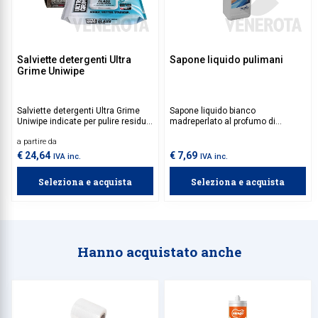
Salviette detergenti Ultra
Sapone liquido pulimani
Grime Uniwipe
Salviette detergenti Ultra Grime
Sapone liquido bianco
Uniwipe indicate per pulire residui
madreperlato al profumo di
di grasso, olio, vernice, silicone,
lavanda. Igienizza efficacemente,
a partire da
inchiostro, schiuma poliuretanica
lasciando la pelle morbida e
e bitume da superfici di lavoro,
profumata. Ideale per uffici, scuole
€ 24,64
€ 7,69
IVA inc.
IVA inc.
utensili e mani. Realizzate in
e ambienti comuni molto
tessuto non tessuto, sono
frequentati.
Seleziona e acquista
Seleziona e acquista
perfette per una pulizia profonda,
ma non aggressiva.
Hanno acquistato anche