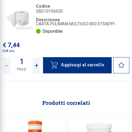
Codice
Collezione
SBD10106020
Collezione
Descrizione
CARTA PULIMANI MULTIUSO 800 STRAPPI
Complemen
Disponibile
Contract
€ 7,44
Piantane e
IVA inc.
Ricambi e 
-
+
Aggiungi al carrello
Pezzi
Quantità
Prodotti correlati