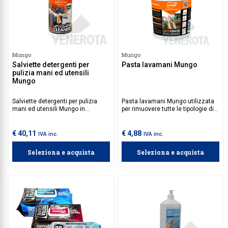
Mungo
Mungo
Salviette detergenti per
Pasta lavamani Mungo
pulizia mani ed utensili
Mungo
Salviette detergenti per pulizia
Pasta lavamani Mungo utilizzata
mani ed utensili Mungo in
per rimuovere tutte le tipologie di
tecnotessuto, utilizzate per
sporco. Deterge efficacemente le
velocemente sigillanti, vernici,
mani, rispettando l'equilibrio
adesivi, olio e sporco da mani,
idrolipidico della pelle.
€ 40,11
€ 4,88
IVA inc.
IVA inc.
manufatti e utensili.
Seleziona e acquista
Seleziona e acquista