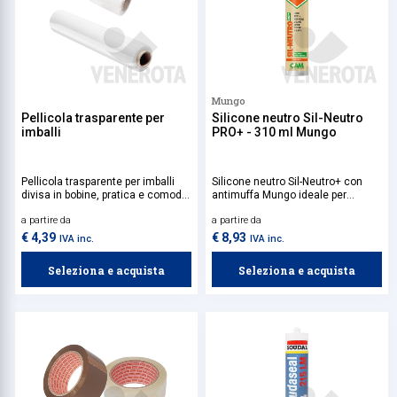
Mungo
Pellicola trasparente per
Silicone neutro Sil-Neutro
imballi
PRO+ - 310 ml Mungo
Pellicola trasparente per imballi
Silicone neutro Sil-Neutro+ con
divisa in bobine, pratica e comoda
antimuffa Mungo ideale per
per proteggere prodotti durante i
applicazioni sia interne che
a partire da
a partire da
trasporti.
esterne, come serramenti,
facciate continue, sanitari,
€ 4,39
€ 8,93
IVA inc.
IVA inc.
piastrelle e altri elementi esposti
all'umidità o alle intemperie.
Seleziona e acquista
Seleziona e acquista