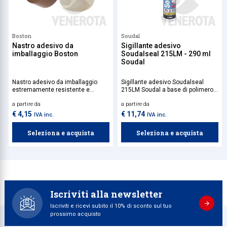
Boston
Soudal
Nastro adesivo da
Sigillante adesivo
imballaggio Boston
Soudalseal 215LM - 290 ml
Soudal
Nastro adesivo da imballaggio
Sigillante adesivo Soudalseal
estremamente resistente e
215LM Soudal a base di polimero
versatile, da utilizzare per la
MS indicato per giunti di
a partire da
a partire da
chiusura sicura di scatole e
dilatazione e per unire materiali da
pacchi, garantendo protezione e
costruzione come cemento,
€ 4,15
€ 11,74
IVA inc.
IVA inc.
affidabilità in ogni spedizione.
metallo, PVC, legno e pietra,
offrendo una resistenza
Seleziona e acquista
Seleziona e acquista
straordinaria agli agenti
atmosferici e all'umidità,
rendendolo adatto sia per uso
interno che esterno.
Iscriviti alla newsletter
Iscriviti e ricevi subito il 10% di sconto sul tuo
prossimo acquisto