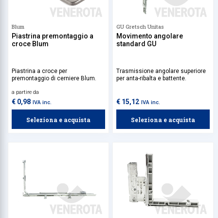
Blum
GU Gretsch Unitas
Piastrina premontaggio a
Movimento angolare
croce Blum
standard GU
Piastrina a croce per
Trasmissione angolare superiore
premontaggio di cerniere Blum.
per anta-ribalta e battente.
a partire da
€ 0,98
€ 15,12
IVA inc.
IVA inc.
Seleziona e acquista
Seleziona e acquista