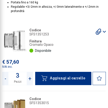
Portata fino a 160 kg
Regolabile +3/-2mm in altezza, +/-3mm lateralmente e +/-2mm in
Collezione
profondità
Collezione
Complemen
S
S
Codice
Contract
gl
gl
SFS1351253
a
a
Piantane e
Finitura
Cromato Opaco
Ricambi e 
Disponibile
€ 57,60
IVA inc.
-
+
Aggiungi al carrello
Pezzi
Quantità
Codice
SFS1353015