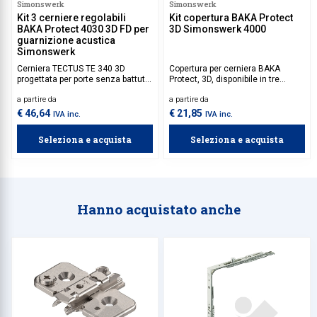
Simonswerk
Simonswerk
Kit 3 cerniere regolabili
Kit copertura BAKA Protect
BAKA Protect 4030 3D FD per
3D Simonswerk 4000
guarnizione acustica
Simonswerk
Cerniera TECTUS TE 340 3D
Copertura per cerniera BAKA
progettata per porte senza battuta
Protect, 3D, disponibile in tre
e caratterizzata da un sistema a
diverse finiture.
a partire da
a partire da
scomparsa totale. Adatta per
l'installazione per porte d'ingresso
€ 46,64
€ 21,85
IVA inc.
IVA inc.
e finestre in legno.
Seleziona e acquista
Seleziona e acquista
Hanno acquistato anche