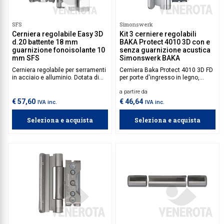
SFS
Simonswerk
Cerniera regolabile Easy 3D
Kit 3 cerniere regolabili
d.20 battente 18 mm
BAKA Protect 4010 3D con e
guarnizione fonoisolante 10
senza guarnizione acustica
mm SFS
Simonswerk BAKA
Cerniera regolabile per serramenti
Cerniera Baka Protect 4010 3D FD
in acciaio e alluminio. Dotata di
per porte d'ingresso in legno,
battente da 18 mm e guarnizione
dotata di supporto a scomparsa
a partire da
fonoisolante da 10 mm.
nel telaio e guarnizione acustica.
€ 57,60
€ 46,64
IVA inc.
IVA inc.
Seleziona e acquista
Seleziona e acquista