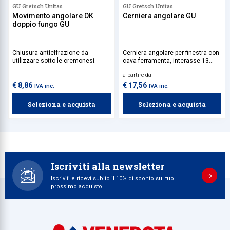
GU Gretsch Unitas
GU Gretsch Unitas
Movimento angolare DK
Cerniera angolare GU
doppio fungo GU
Chiusura antieffrazione da
Cerniera angolare per finestra con
utilizzare sotto le cremonesi.
cava ferramenta, interasse 13
mm, con frizione.
a partire da
€ 8,86
€ 17,56
IVA inc.
IVA inc.
Seleziona e acquista
Seleziona e acquista
Iscriviti alla newsletter
Iscriviti e ricevi subito il 10% di sconto sul tuo
prossimo acquisto