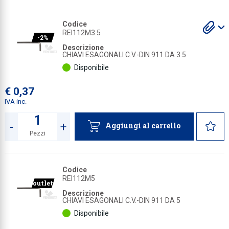
Collezione
S
S
S
Codice
gl
gl
gl
REI112M3.5
Collezione
a
a
a
-2%
Descrizione
Complemen
CHIAVI ESAGONALI C.V.-DIN 911 DA 3.5
Disponibile
Contract
Piantane e
€ 0,37
IVA inc.
Ricambi e 
-
+
Aggiungi al carrello
Pezzi
Quantità
Codice
REI112M5
outlet
Descrizione
CHIAVI ESAGONALI C.V.-DIN 911 DA 5
Disponibile