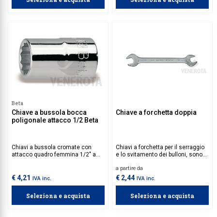
Beta
Chiave a bussola bocca
Chiave a forchetta doppia
poligonale attacco 1/2 Beta
Chiavi a bussola cromate con
Chiavi a forchetta per il serraggio
attacco quadro femmina 1/2" a
e lo svitamento dei bulloni, sono
bocca poligonale.
disponibili in varie dimensioni
a partire da
garantendo affidabilità e
precisione.
€ 4,21
€ 2,44
IVA inc.
IVA inc.
Seleziona e acquista
Seleziona e acquista