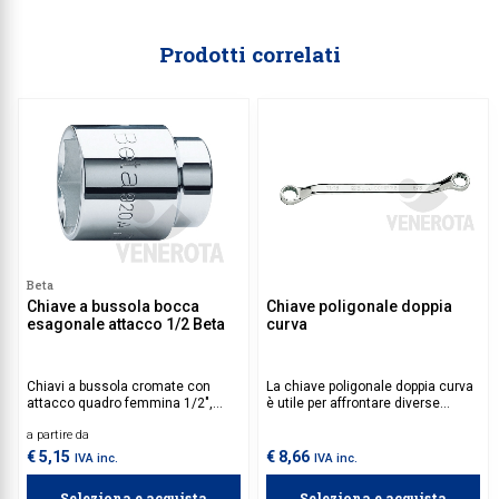
Prodotti correlati
Beta
Chiave a bussola bocca
Chiave poligonale doppia
esagonale attacco 1/2 Beta
curva
Chiavi a bussola cromate con
La chiave poligonale doppia curva
attacco quadro femmina 1/2",
è utile per affrontare diverse
bocca esagonale.
esigenze di serraggio e
a partire da
allentamento. La sua forma curva
permette un accesso agevole in
€ 5,15
€ 8,66
IVA inc.
IVA inc.
spazi ristretti e un migliore
controllo durante l'uso.
Seleziona e acquista
Seleziona e acquista