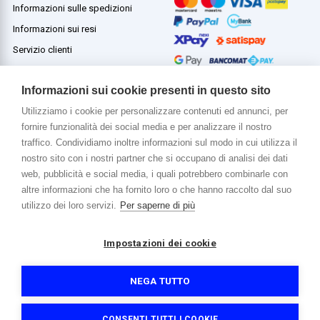
Informazioni sulle spedizioni
Informazioni sui resi
Servizio clienti
Termini e condizioni
Informazioni sui cookie presenti in questo sito
Utilizziamo i cookie per personalizzare contenuti ed annunci, per
fornire funzionalità dei social media e per analizzare il nostro
Di più su di noi
traffico. Condividiamo inoltre informazioni sul modo in cui utilizza il
www.venerota.it
nostro sito con i nostri partner che si occupano di analisi dei dati
web, pubblicità e social media, i quali potrebbero combinarle con
altre informazioni che ha fornito loro o che hanno raccolto dal suo
utilizzo dei loro servizi.
Per saperne di più
Impostazioni dei cookie
Copyright © 2026 Venerota Store. Tutti i diritti riservati
P. IVA e Cod. Fiscale 01215890136
Registro imprese Lecco REA 174228
NEGA TUTTO
Capitale sociale 364.000,00 euro i.v.
Informativa sulla privacy e cookie
Accessibilità
Credits
CONSENTI TUTTI I COOKIE