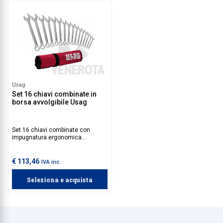
Usag
Set 16 chiavi combinate in
borsa avvolgibile Usag
Set 16 chiavi combinate con
impugnatura ergonomica
estremamente resistenti e
professionali, contenute in una
pratica borsetta avvolgibile.
€ 113,46
IVA inc.
Seleziona e acquista