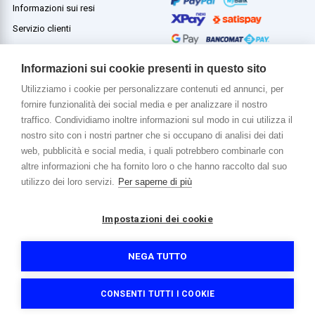
Informazioni sui resi
Servizio clienti
Termini e condizioni
Informazioni sui cookie presenti in questo sito
Utilizziamo i cookie per personalizzare contenuti ed annunci, per
fornire funzionalità dei social media e per analizzare il nostro
Di più su di noi
traffico. Condividiamo inoltre informazioni sul modo in cui utilizza il
www.venerota.it
nostro sito con i nostri partner che si occupano di analisi dei dati
web, pubblicità e social media, i quali potrebbero combinarle con
altre informazioni che ha fornito loro o che hanno raccolto dal suo
utilizzo dei loro servizi.
Per saperne di più
Impostazioni dei cookie
Copyright © 2026 Venerota Store. Tutti i diritti riservati
P. IVA e Cod. Fiscale 01215890136
Registro imprese Lecco REA 174228
NEGA TUTTO
Capitale sociale 364.000,00 euro i.v.
Informativa sulla privacy e cookie
Accessibilità
Credits
CONSENTI TUTTI I COOKIE
Filtri