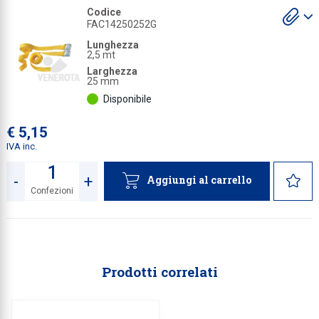
S
Codice
gl
Collezione
FAC14250252G
a
Lunghezza
Collezione
2,5 mt
Complemen
Larghezza
25 mm
Contract
Disponibile
Piantane e
€ 5,15
Ricambi e 
IVA inc.
-
+
Aggiungi al carrello
Confezioni
Quantità
Prodotti correlati