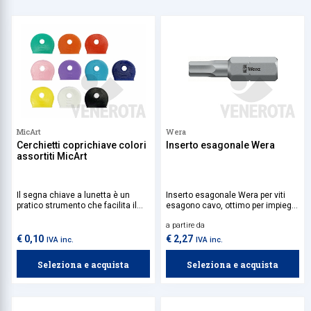
MicArt
Wera
Cerchietti coprichiave colori
Inserto esagonale Wera
assortiti MicArt
Il segna chiave a lunetta è un
Inserto esagonale Wera per viti
pratico strumento che facilita il
esagono cavo, ottimo per impiego
riconoscimento delle chiavi grazie
universale e con profilo HexPlus
a partire da
ai diversi colori, rendendo
con maggiori superfici di appoggio
l'identificazione rapida e semplice.
nella testa della vite.
€ 0,10
€ 2,27
IVA inc.
IVA inc.
Seleziona e acquista
Seleziona e acquista