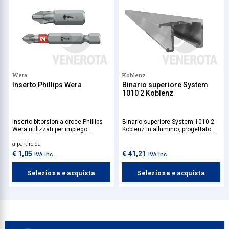
Wera
Koblenz
Inserto Phillips Wera
Binario superiore System
1010 2 Koblenz
Inserto bitorsion a croce Phillips
Binario superiore System 1010 2
Wera utilizzati per impiego
Koblenz in alluminio, progettato
universale.
per sistemi scorrevoli a due ante
a partire da
in legno, offre uno scorrimento
fluido, stabile e silenzioso. È la
€ 1,05
€ 41,21
IVA inc.
IVA inc.
soluzione ideale per armadi e
divisori, garantendo prestazioni
Seleziona e acquista
Seleziona e acquista
ottimali e silenziosità. Da
utilizzare in combinazione con il
kit ad 1 anta o 2 ante Koblenz.