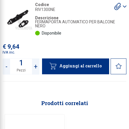
S
Codice
gl
Collezione
RIV1300NE
a
Descrizione
Collezione
FERMAPORTA AUTOMATICO PER BALCONE
NERO
Complemen
Disponibile
Contract
€ 9,64
Piantane e
IVA inc.
Ricambi e 
-
+
Aggiungi al carrello
Pezzi
Quantità
Prodotti correlati