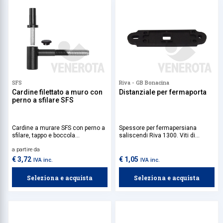
SFS
Riva - GB Bonacina
Cardine filettato a muro con
Distanziale per fermaporta
perno a sfilare SFS
Cardine a murare SFS con perno a
Spessore per fermapersiana
sfilare, tappo e boccola
saliscendi Riva 1300. Viti di
antisfilamento, ideale per persiane
fissaggio da acquistare
a partire da
con apertura ad anta battente.
separatamente.
€ 3,72
€ 1,05
IVA inc.
IVA inc.
Seleziona e acquista
Seleziona e acquista