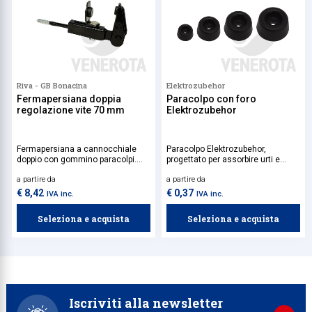
Riva - GB Bonacina
Elektrozubehor
Fermapersiana doppia
Paracolpo con foro
regolazione vite 70 mm
Elektrozubehor
Fermapersiana a cannocchiale
Paracolpo Elektrozubehor,
doppio con gommino paracolpi.
progettato per assorbire urti e
Tassello incluso nella confezione.
vibrazioni, offrendo una protezione
a partire da
a partire da
efficace a superfici e strutture.
Realizzato in PVC resistente e
€ 8,42
€ 0,37
IVA inc.
IVA inc.
durevole, presenta un foro
centrale che ne facilita il
Seleziona e acquista
Seleziona e acquista
fissaggio, rendendolo ideale per
applicazioni industriali,
domestiche e tecniche.
Iscriviti alla newsletter