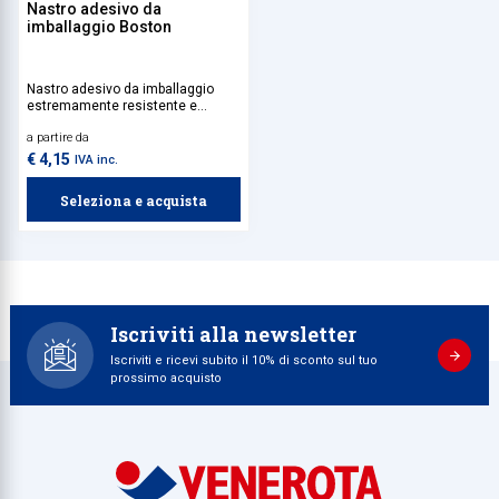
Nastro adesivo da
imballaggio Boston
Nastro adesivo da imballaggio
estremamente resistente e
versatile, da utilizzare per la
a partire da
chiusura sicura di scatole e
pacchi, garantendo protezione e
€ 4,15
IVA inc.
affidabilità in ogni spedizione.
Seleziona e acquista
Iscriviti alla newsletter
Iscriviti e ricevi subito il 10% di sconto sul tuo
prossimo acquisto