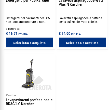
Detergenti per FC5 Karcher
Lavavetri aspiragocce WV 2
Plus N Karcher
Detergenti per pavimenti per FC5
Lavavetri aspiragocce a batteria
non lasciano striature e non
per la pulizia dei vetri e delle
richiedono il risciacquo.
superfici lisce.
a partire da
€ 16,71
€ 74,90
IVA inc.
IVA inc.
Seleziona e acquista
Seleziona e acquista
Karcher
Lavapavimenti professionale
BR30/4 C Karcher