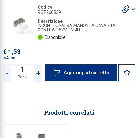
S
Codice
Collezione
gl
ROT260539
a
Collezione
Descrizione
INCONTRO FALSA MANOVRA CAVA F.TA
CONTRAP AVVITABILE
Complemen
Disponibile
Contract
€ 1,53
Piantane e
IVA inc.
Ricambi e 
-
+
Aggiungi al carrello
Pezzi
Quantità
Prodotti correlati