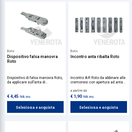
Roto
Roto
Dispositivo falsa manovra
Incontro anta ribalta Roto
Roto
Dispositivo di falsa manovra Roto,
Incontro A-R Roto da abbinare alle
da applicare sull’anta di
cremonesi con apertura ad anta
serramenti con apertura ad anta
ribalta.
a partire da
ribalta, consente di bloccare la
maniglia in caso di posizione non
€ 4,45
€ 1,90
IVA inc.
IVA inc.
corretta dell’anta, evitando
movimenti errati della ferramenta.
Seleziona e acquista
Seleziona e acquista