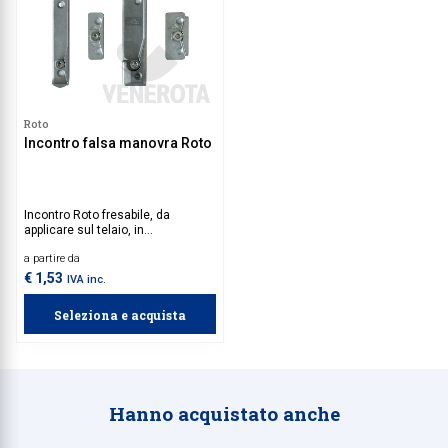
Roto
Incontro falsa manovra Roto
Incontro Roto fresabile, da
applicare sul telaio, in
combinazione del dispositivo anti
a partire da
falsa manovra posizionato
sull'anta.
€ 1,53
IVA inc.
Seleziona e acquista
Hanno acquistato anche