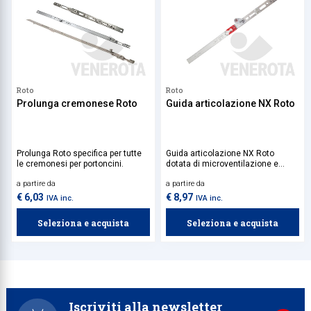
Roto
Roto
Prolunga cremonese Roto
Guida articolazione NX Roto
Prolunga Roto specifica per tutte
Guida articolazione NX Roto
le cremonesi per portoncini.
dotata di microventilazione e
blocco, per ante con larghezza
a partire da
a partire da
superiore a 1400 mm è
necessario abbinare una forbice
€ 6,03
€ 8,97
IVA inc.
IVA inc.
secondaria.
Seleziona e acquista
Seleziona e acquista
Iscriviti alla newsletter