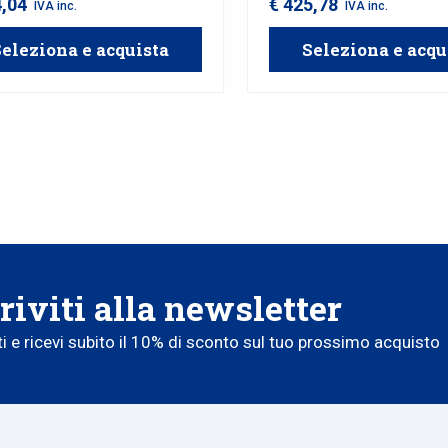
4,04
€ 425,78
IVA inc.
IVA inc.
zato per ridurre le vibrazioni e
Green Tech per un lavoro più 
are il comfort di lavoro.
confortevole.
eleziona e acquista
Seleziona e acqu
riviti alla newsletter
iti e ricevi subito il 10% di sconto sul tuo prossimo acquisto