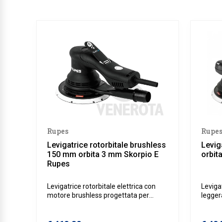
Rupes
Rupe
Levigatrice rotorbitale brushless
Levig
150 mm orbita 3 mm Skorpio E
orbit
Rupes
Levigatrice rotorbitale elettrica con
Leviga
motore brushless progettata per
legger
garantire potenza costante, basse
per la
vibrazioni e grande comfort durante
finitur
l’uso. Ideale per lavorazioni di finitura,
contro