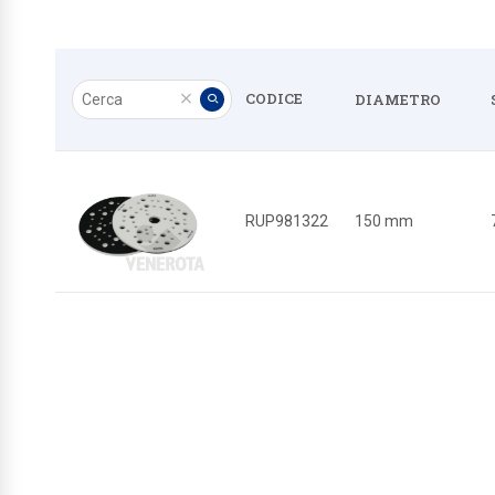
Cerca
CODICE
DIAMETRO
Pulisci
Applica
RUP981322
150 mm