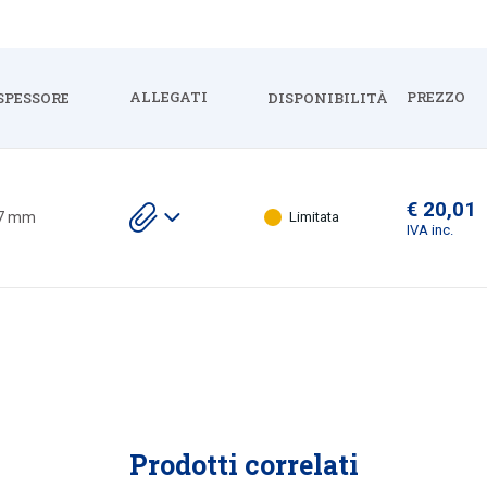
ALLEGATI
PREZZO
SPESSORE
DISPONIBILITÀ
Espandi
€ 20,01
Scarica
7 mm
Limitata
gli
IVA inc.
allegati
Prodotti correlati