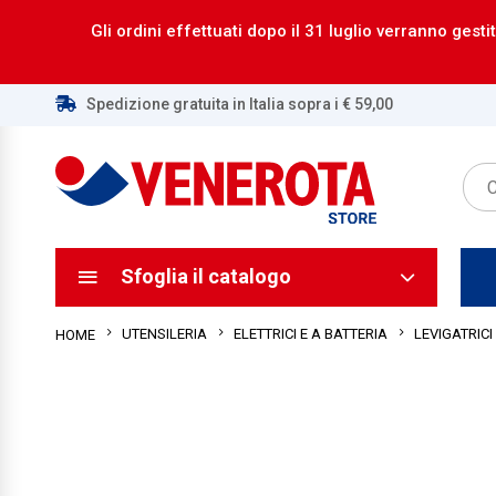
Gli ordini effettuati dopo il 31 luglio verranno gestit
Spedizione gratuita in Italia sopra i € 59,00
ca
ca
Sfoglia il catalogo
UTENSILERIA
ELETTRICI E A BATTERIA
LEVIGATRICI
HOME