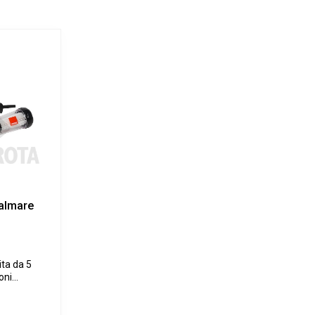
palmare
ita da 5
oni
mia
ltro RUPES