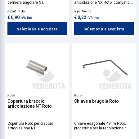
cerniera angolare NT.
articolazione NX Roto, compatibile
con bracci asse 9 mm o 13 mm e
a partire da
a partire da
battuta 18 mm o 20 mm.
€ 0,90
€ 0,32
IVA inc.
IVA inc.
Seleziona e acquista
Seleziona e acquista
Roto
Roto
Copertura braccio
Chiave a brugola Roto
articolazione NT Roto
Copertura Roto per braccio
Chiave esagonale 4 mm Roto,
articolazione NT.
progettata per la regolazione di
tutti i componenti della ferramenta
per finestre ad anta ribalta.