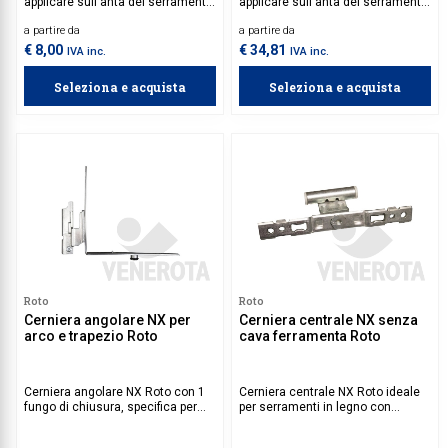
applicare sull'anta dei serramenti
applicare sull'anta del serramento,
in legno, con apertura ad anta
da abbinare a supporto inferiore
a partire da
a partire da
ribalta. Da abbinare
NT. L’applicazione combinata di
esclusivamente al suo sostegno
cerniera angolare e del supporto
€ 8,00
€ 34,81
IVA inc.
IVA inc.
angolare per ottenere una portata
inferiore fornisce una portata
massima di 150 kg.
massima del serramento fino a
Seleziona e acquista
Seleziona e acquista
150 kg.
Roto
Roto
Cerniera angolare NX per
Cerniera centrale NX senza
arco e trapezio Roto
cava ferramenta Roto
Cerniera angolare NX Roto con 1
Cerniera centrale NX Roto ideale
fungo di chiusura, specifica per
per serramenti in legno con
serramenti ad arco o trapezoidali,
apertura ad anta battente o anta
non predisposti per cava
ribalta, senza predisposizione per