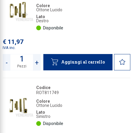
Colore
Collezione
Ottone Lucido
Lato
Collezione
Destro
Disponibile
Complemen
Contract
€ 11,97
IVA inc.
Piantane e
Ricambi e 
-
+
Aggiungi al carrello
Pezzi
Quantità
Codice
ROT811749
Colore
Ottone Lucido
Lato
Sinistro
Disponibile