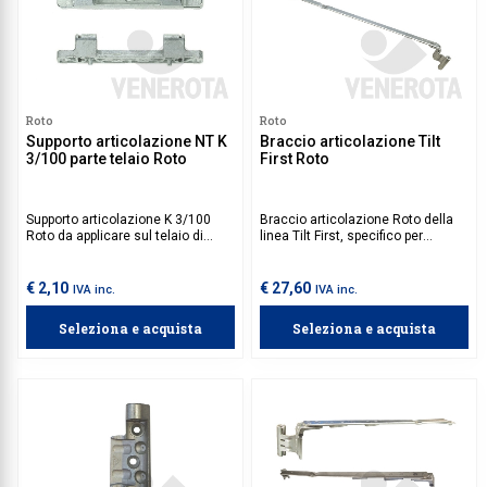
Roto
Roto
Supporto articolazione NT K
Braccio articolazione Tilt
3/100 parte telaio Roto
First Roto
Supporto articolazione K 3/100
Braccio articolazione Roto della
Roto da applicare sul telaio di
linea Tilt First, specifico per
infissi in PVC.
serramenti in legno.
€ 2,10
€ 27,60
IVA inc.
IVA inc.
Seleziona e acquista
Seleziona e acquista