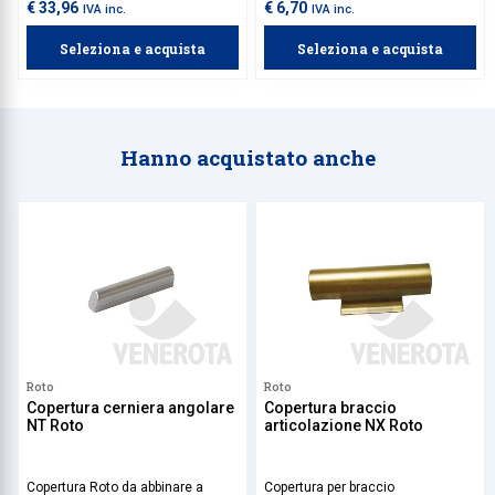
ferramenta.
cava ferramenta. Da abbinare al
€ 33,96
€ 6,70
IVA inc.
IVA inc.
supporto cerniera angolare NT.
Seleziona e acquista
Seleziona e acquista
Hanno acquistato anche
Roto
Roto
Copertura cerniera angolare
Copertura braccio
NT Roto
articolazione NX Roto
Copertura Roto da abbinare a
Copertura per braccio