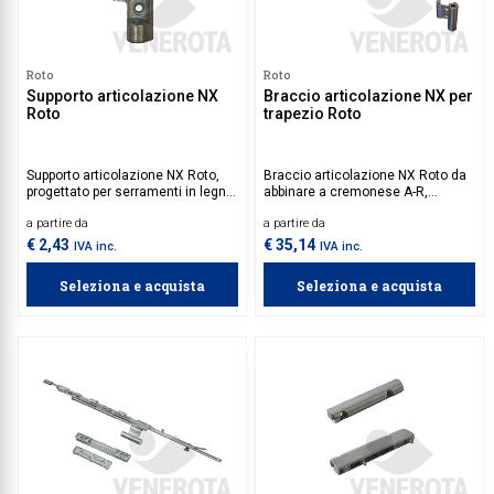
Roto
Roto
Supporto articolazione NX
Braccio articolazione NX per
Roto
trapezio Roto
Supporto articolazione NX Roto,
Braccio articolazione NX Roto da
progettato per serramenti in legno,
abbinare a cremonese A-R,
è da utilizzare in combinazione
specifico per serramenti a
a partire da
a partire da
con braccio articolazione NX.
trapezio.
€ 2,43
€ 35,14
IVA inc.
IVA inc.
Seleziona e acquista
Seleziona e acquista