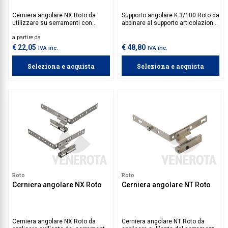
Cerniera angolare NX Roto da
Supporto angolare K 3/100 Roto da
utilizzare su serramenti con
abbinare al supporto articolazione
predisposizione per cava
K 3/100, è compatibile sia con i
a partire da
ferramenta e con soglia larghezza
sistemi asse 9 mm e battuta 18
51,5 mm.
mm o 20 mm, o asse 13 mm
€ 22,05
€ 48,80
IVA inc.
IVA inc.
battuta 18 mm o 20 mm.
Seleziona e acquista
Seleziona e acquista
Roto
Roto
Cerniera angolare NX Roto
Cerniera angolare NT Roto
Cerniera angolare NX Roto da
Cerniera angolare NT Roto da