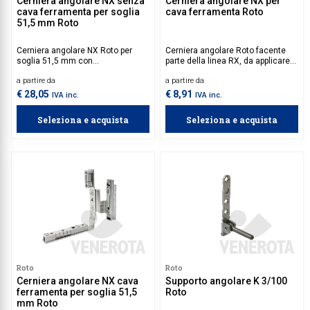
Cerniera angolare NX senza
Cerniera angolare NX per
cava ferramenta per soglia
cava ferramenta Roto
51,5 mm Roto
Cerniera angolare NX Roto per
Cerniera angolare Roto facente
soglia 51,5 mm con
parte della linea RX, da applicare
predisposizione per cava
su serramenti con
a partire da
a partire da
ferramenta.
predisposizione per cava
ferramenta.
€ 28,05
€ 8,91
IVA inc.
IVA inc.
Seleziona e acquista
Seleziona e acquista
Roto
Roto
Cerniera angolare NX cava
Supporto angolare K 3/100
ferramenta per soglia 51,5
Roto
mm Roto