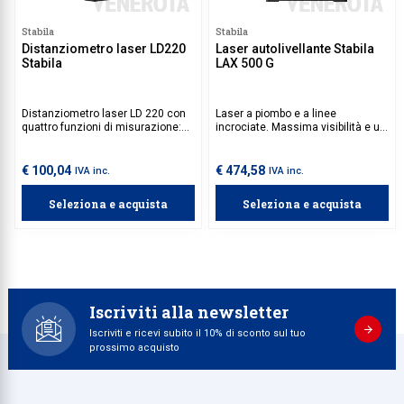
Stabila
Stabila
Distanziometro laser LD220
Laser autolivellante Stabila
Stabila
LAX 500 G
Distanziometro laser LD 220 con
Laser a piombo e a linee
quattro funzioni di misurazione:
incrociate. Massima visibilità e un
lunghezza, superficie, volume e
raggio d'azione migliorato: oltre
misurazione continua.
10 metri in più rispetto al LAX 300
G.
€ 100,04
€ 474,58
IVA inc.
IVA inc.
Seleziona e acquista
Seleziona e acquista
Iscriviti alla newsletter
Iscriviti e ricevi subito il 10% di sconto sul tuo
prossimo acquisto