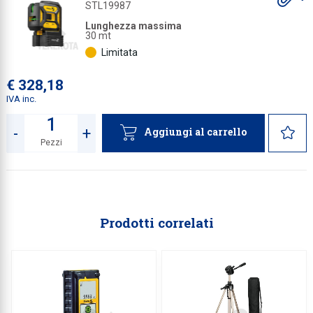
gl
STL19987
a
Lunghezza massima
30 mt
Limitata
€ 328,18
IVA inc.
-
+
Aggiungi al carrello
Pezzi
Quantità
Prodotti correlati