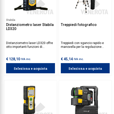
Stabila
Distanziometro laser Stabila
Treppiedi fotografico
LD320
Distanziometro laser LD320 offre
Treppiedi con sgancio rapido e
otto importanti funzioni di
manovella per la regolazione
misurazione ed è stato progettato
dell'altezza della colonna
per misurazioni fino a 60 m. Grazie
centrale.
alla retroilluminazione del display
€ 128,10
€ 45,14
IVA inc.
IVA inc.
di alta qualità è possibile
riconoscere senza sforzo le
Seleziona e acquista
Seleziona e acquista
diverse modalità e opzioni persino
in condizioni di scarsa
illuminazione.