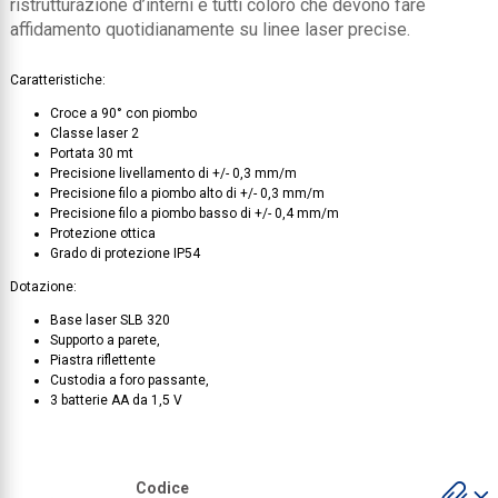
ristrutturazione d’interni e tutti coloro che devono fare
affidamento quotidianamente su linee laser precise.
Collezione
Collezione
Caratteristiche:
Complemen
Croce a 90° con piombo
Classe laser 2
Contract
Portata 30 mt
Precisione livellamento di +/- 0,3 mm/m
Piantane e
Precisione filo a piombo alto di +/- 0,3 mm/m
Precisione filo a piombo basso di +/- 0,4 mm/m
Ricambi e 
Protezione ottica
Grado di protezione IP54
Dotazione:
Base laser SLB 320
Supporto a parete,
Piastra riflettente
Custodia a foro passante,
3 batterie AA da 1,5 V
S
Codice