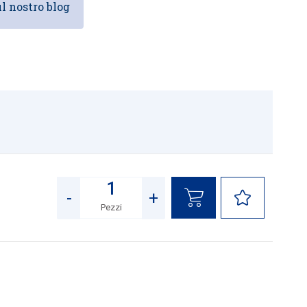
l nostro blog
5
-
+
Pezzi
Quantità