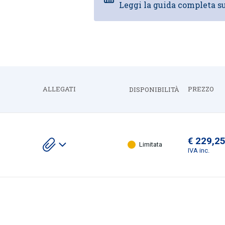
Leggi la guida completa su
ALLEGATI
PREZZO
a
DISPONIBILITÀ
Espandi
€ 229,2
Scarica gli allegati
Limitata
IVA inc.