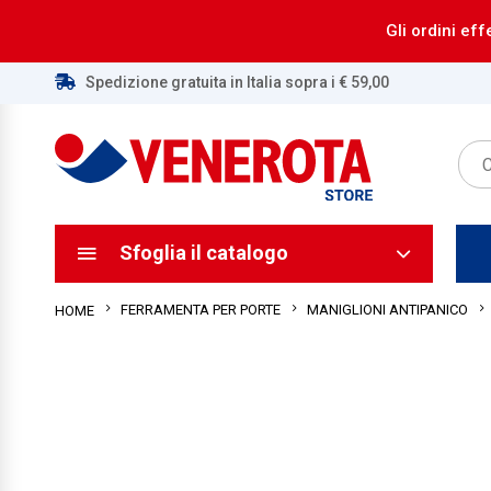
Gli ordini eff
Spedizione gratuita in Italia sopra i € 59,00
ca
ca
Sfoglia il catalogo
FERRAMENTA PER PORTE
MANIGLIONI ANTIPANICO
HOME