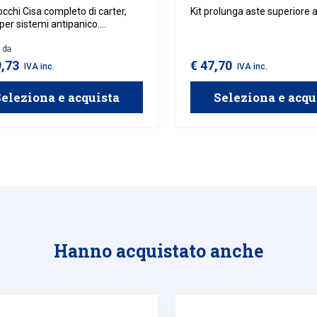
occhi Cisa completo di carter,
Kit prolunga aste superiore 
 per sistemi antipanico.
bile in versione verticale o
e.
e da
9,73
€ 47,70
IVA inc.
IVA inc.
eleziona e acquista
Seleziona e acqu
Hanno acquistato anche