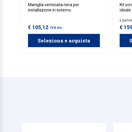
Maniglia verniciata nera per
Kit scr
installazione in esterno.
ideale
Disponi
lateral
a partir
€ 105,12
€ 15
IVA inc.
Seleziona e acquista
S