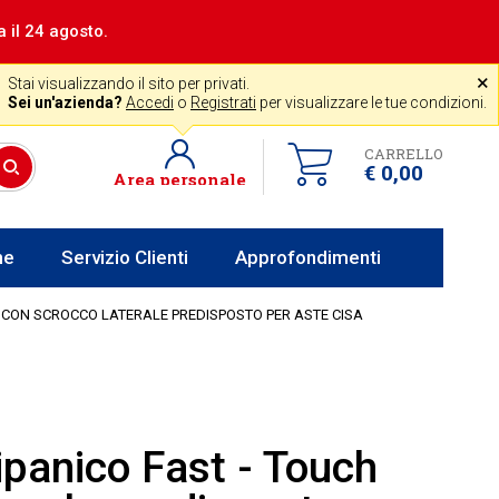
a il 24 agosto.
|
Assistenza gratuita
˟
+39 0341 256700
store@venerota.it
Stai visualizzando il sito per privati.
dal lun al ven 8-12 14-18
Sei un'azienda?
Accedi
o
Registrati
per visualizzare le tue condizioni.
CARRELLO
€ 0,00
Area personale
he
Servizio Clienti
Approfondimenti
 CON SCROCCO LATERALE PREDISPOSTO PER ASTE CISA
ipanico Fast - Touch