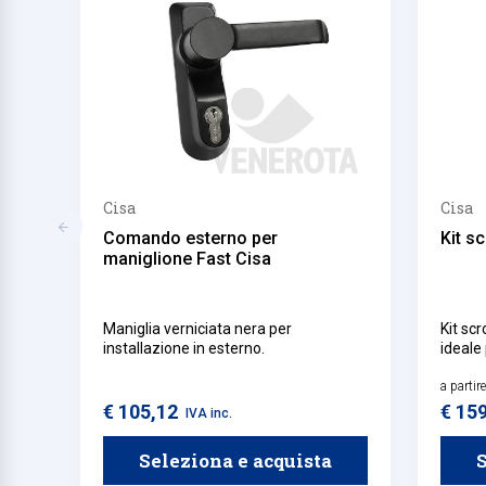
Cisa
Cisa
Comando esterno per
Kit s
maniglione Fast Cisa
Maniglia verniciata nera per
Kit scr
installazione in esterno.
ideale
Disponi
lateral
a partir
€ 105,12
€ 15
IVA inc.
Seleziona e acquista
S