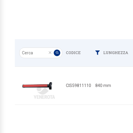
Cerca
CODICE
LUNGHEZZA
Filtr
Pulisci
Applica
CIS59811110
840 mm