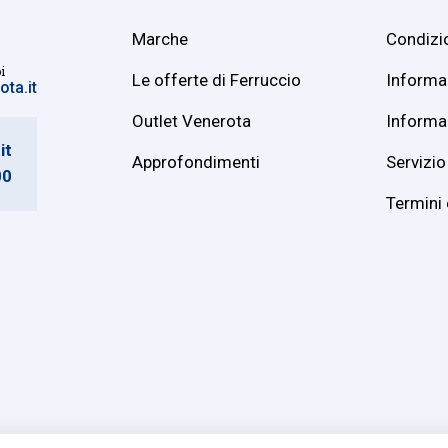
Marche
Condizio
i
Le offerte di Ferruccio
Informaz
ta.it
Outlet Venerota
Informaz
it
Approfondimenti
Servizio 
00
Termini 