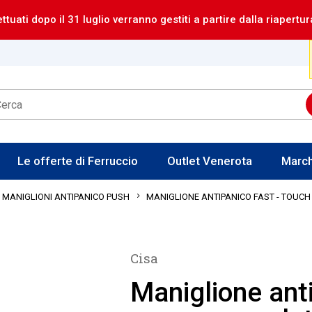
ettuati dopo il 31 luglio verranno gestiti a partire dalla riapertur
Le offerte di Ferruccio
Outlet Venerota
Marc
MANIGLIONE ANTIPANICO FAST - TOUCH
MANIGLIONI ANTIPANICO PUSH
Cisa
Maniglione ant