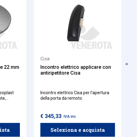
Cisa
nte 22 mm
Incontro elettrico applicare con
antiripetitore Cisa
acoplast
Incontro elettrico Cisa per l'apertura
nte,
della porta da remoto.
mpo, grazie
 bordi e
€ 345,33
IVA inc.
ista
Seleziona e acquista