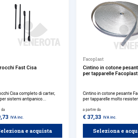
Facoplast
crocchi Fast Cisa
Cintino in cotone pesa
per tapparelle Facoplast
occhi Cisa completo di carter,
Cintino in cotone pesante F
 per sistemi antipanico.
per tapparelle molto resiste
bile in versione verticale o
garantisce durabilità nel te
e.
e da
alla speciale lavorazione dei
a partire da
dell'anima.
9,73
€ 37,33
IVA inc.
IVA inc.
eleziona e acquista
Seleziona e acqu