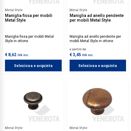
Collezione
Metal Style
Metal Style
Maniglia fissa per mobili
Maniglia ad anello pendente
Collezione
Metal Style
per mobili Metal Style
Complemen
Maniglia fissa per mobili Metal
Maniglia ad anello pendente per
Contract
Style in ottone.
mobili Metal Style in ottone.
Piantane e
a partire da
€ 8,62
€ 3,45
IVA inc.
IVA inc.
Ricambi e 
Seleziona e acquista
Seleziona e acquista
Metal Style
Metal Style