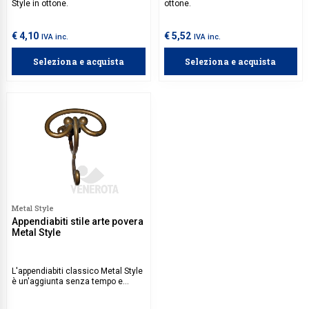
Style in ottone.
ottone.
€ 4,10
€ 5,52
IVA inc.
IVA inc.
Seleziona e acquista
Seleziona e acquista
Metal Style
Appendiabiti stile arte povera
Metal Style
L'appendiabiti classico Metal Style
è un'aggiunta senza tempo e
elegante a qualsiasi ambiente
domestico o commerciale. Il suo