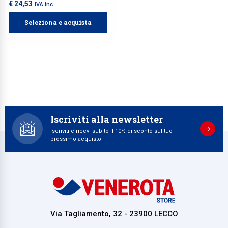
design tradizionale si fonde
€ 24,53
IVA inc.
armoniosamente con qualsiasi
stile di arredamento, offrendo un
Seleziona e acquista
modo classico e raffinato per
tenere in ordine i capi
d'abbigliamento.
Iscriviti alla newsletter
Iscriviti e ricevi subito il 10% di sconto sul tuo
prossimo acquisto
Via Tagliamento, 32 - 23900 LECCO