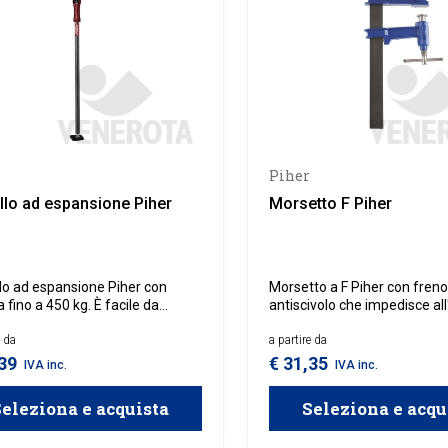
Piher
llo ad espansione Piher
Morsetto F Piher
lo ad espansione Piher con
Morsetto a F Piher con freno
 fino a 450 kg. È facile da
antiscivolo che impedisce all
are ed è molto resistente agli
di allentare o perdere la pres
 atmosferici.
e da
a partire da
,39
€ 31,35
IVA inc.
IVA inc.
eleziona e acquista
Seleziona e acqu