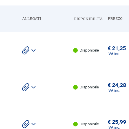
ALLEGATI
PREZZO
DISPONIBILITÀ
Espandi
€ 21,35
Scarica gli allegati
Disponibile
IVA inc.
€ 24,28
Scarica gli allegati
Disponibile
IVA inc.
€ 25,99
Scarica gli allegati
Disponibile
IVA inc.