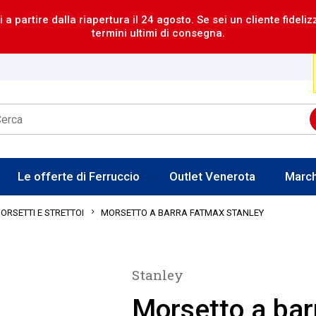
i a partire dalla riapertura il 24 agosto. Se sei un cliente fideli
termini ultimi di consegna.
Le offerte di Ferruccio
Outlet Venerota
Marc
MORSETTO A BARRA FATMAX STANLEY
MORSETTI E STRETTOI
Stanley
Morsetto a bar