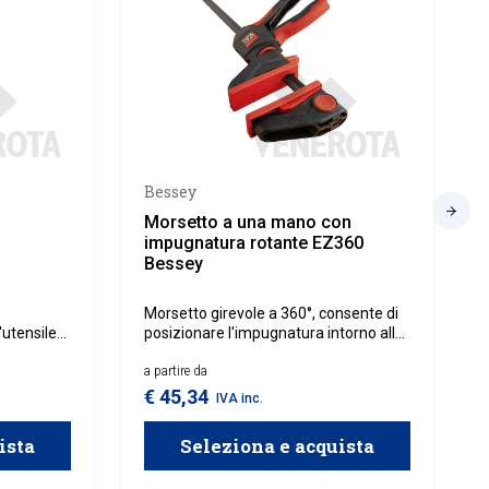
Bessey
Morsetto a una mano con
impugnatura rotante EZ360
Bessey
Morsetto girevole a 360°, consente di
'utensile
posizionare l'impugnatura intorno alla
a.
guida prima e dopo il fissaggio del
morsetto, con forza di serraggio fino a
a partire da
140 kg.
€ 45,34
IVA inc.
ista
Seleziona e acquista