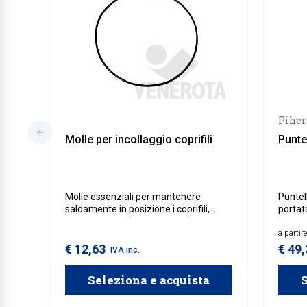
Piher
Molle per incollaggio coprifili
Punte
Molle essenziali per mantenere
Puntel
saldamente in posizione i coprifili,
portata
garantiscono una finitura pulita e
utilizz
professionale agli angoli e alle
agenti
a partir
giunzioni tra pareti, soffitti e pavimenti.
€ 12,63
€ 49
IVA inc.
Seleziona e acquista
S