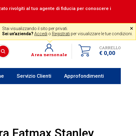
zzato rivolgiti al tuo agente di fiducia per conoscere i
|
Assistenza gratuita
˟
+39 0341 256700
store@venerota.it
Stai visualizzando il sito per privati.
dal lun al ven 8-12 14-18
Sei un'azienda?
Accedi
o
Registrati
per visualizzare le tue condizioni.
CARRELLO
€ 0,00
Area personale
he
Servizio Clienti
Approfondimenti
ra Fatmax Stanley