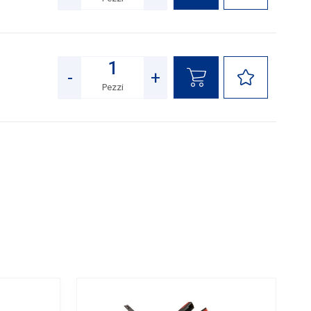
Quantità
-
+
Pezzi
Quantità