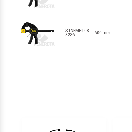
STNFMHT08
600 mm
3236