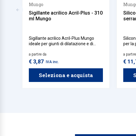
Mungo
Mung
Sigillante acrilico Acril-Plus - 310
Silic
ml Mungo
serra
Sigillante acrilico Acril-Plus Mungo
Silico
ideale per giunti di dilatazione e di
per la
raccordo tra serramenti in legno e
eccell
muratura, sigillatura di calcestruzzo o
a partire da
plastic
a partir
intonaco, giunti di raccordo tra
all'acq
€ 3,87
€ 11
IVA inc.
cartongesso, sigillatura tra parti in
legno, giunti di prefabbricati e giunti di
Seleziona e acquista
S
capannoni industriali.