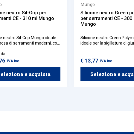
o
Mungo
one neutro Sil-Grip per
Silicone neutro Green p
menti CE - 310 ml Mungo
per serramenti CE - 300
Mungo
ne neutro Sil-Grip Mungo ideale
Silicone neutro Green Poly
 posa di serramenti moderni, con
ideale per la sigillatura di giun
ente adesione a materiali
serramenti, porte e finestre d
i, su vernici acriliche, vernici
e da
materiali, sigillatura di vetraz
ua e materiali edili.
di costruzione soggetti a co
,76
€ 13,77
IVA inc.
IVA inc.
movimentazione e giunti di 
in edilizia.
eleziona e acquista
Seleziona e acqu