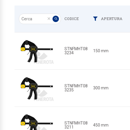
Cerca
CODICE
APERTURA
Filtra
Pulisci
Applica
STNFMHT08
150 mm
3234
STNFMHT08
300 mm
3235
STNFMHT08
450 mm
3211