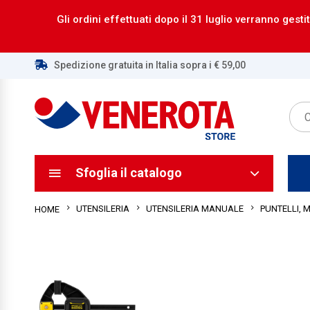
Gli ordini effettuati dopo il 31 luglio verranno gestit
Spedizione gratuita in Italia sopra i € 59,00
ca
ca
Sfoglia il catalogo
UTENSILERIA
UTENSILERIA MANUALE
PUNTELLI, 
HOME