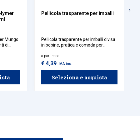
olymer
Pellicola trasparente per imballi
 ml
mer Mungo
Pellicola trasparente per imballi divisa
ti di
in bobine, pratica e comoda per
i diversi
proteggere prodotti durante i trasporti.
ioni, giunti
a partire da
ntinua
€ 4,39
IVA inc.
dilatazione
ista
Seleziona e acquista