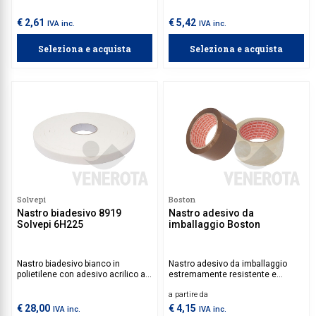
Lacerabile a mano, alto
LDPE rinforzato da un tessuto in
allungamento ed elevata
poliestere. Per tutti gli impieghi
€ 2,61
€ 5,42
IVA inc.
IVA inc.
conformabilità.
generici, permette un ottimo
fissaggio su tutte le superfici.
Seleziona e acquista
Seleziona e acquista
Solvepi
Boston
Nastro biadesivo 8919
Nastro adesivo da
Solvepi 6H225
imballaggio Boston
Nastro biadesivo bianco in
Nastro adesivo da imballaggio
polietilene con adesivo acrilico al
estremamente resistente e
solvente, indicato per fissare
versatile, da utilizzare per la
a partire da
specchi, vetri, pannelli, targhe,
chiusura sicura di scatole e
materie plastiche.
pacchi, garantendo protezione e
€ 28,00
€ 4,15
IVA inc.
IVA inc.