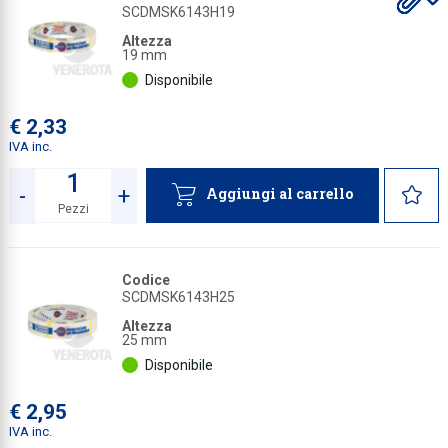
gl
gl
gl
gl
gl
SCDMSK6143H19
a
a
a
a
a
Collezione
Altezza
19 mm
Collezione
Disponibile
Complemen
€ 2,33
Contract
IVA inc.
Piantane e
-
+
Aggiungi al carrello
Ricambi e 
Pezzi
Quantità
Codice
SCDMSK6143H25
Altezza
25 mm
Disponibile
€ 2,95
IVA inc.