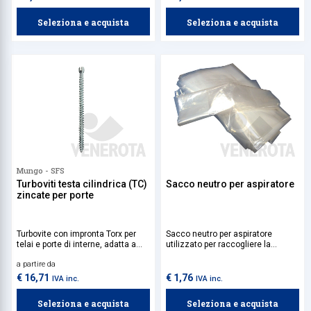
affidabilità in ogni spedizione.
Seleziona e acquista
Seleziona e acquista
Mungo - SFS
Turboviti testa cilindrica (TC)
Sacco neutro per aspiratore
zincate per porte
Turbovite con impronta Torx per
Sacco neutro per aspiratore
telai e porte di interne, adatta a
utilizzato per raccogliere la
tutti i tipi di materiali, sia compatti
polvere e i residui aspirati senza
a partire da
che forati. Disponibile in varie
alterare le prestazioni
lunghezze per applicazioni sotto
dell'aspiratore.
€ 16,71
€ 1,76
IVA inc.
IVA inc.
guarnizioni.
Seleziona e acquista
Seleziona e acquista