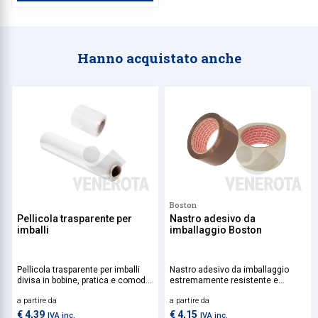
Hanno acquistato anche
Boston
Pellicola trasparente per
Nastro adesivo da
imballi
imballaggio Boston
Pellicola trasparente per imballi
Nastro adesivo da imballaggio
divisa in bobine, pratica e comoda
estremamente resistente e
per proteggere prodotti durante i
versatile, da utilizzare per la
a partire da
a partire da
trasporti.
chiusura sicura di scatole e
pacchi, garantendo protezione e
€ 4,39
€ 4,15
IVA inc.
IVA inc.