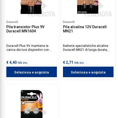
Duracell
Duracell
Pila transistor Plus 9V
Pila alcalina 12V Duracell
Duracell MN1604
MN21
Duracell Plus 9V mantiene la
Batterie specialistiche alcaline
carica dei tuoi dispositivi con
Duracell MN21 di lunga durata,
affidabilità, garantendo prestazioni
garantiscono sicurezza e sono
durevoli.
adatte per l'utilizzo in
telecomandi, campanelli senza fili
€ 4,40
€ 2,71
IVA inc.
IVA inc.
e sistemi di sicurezza come
allarmi e localizzatori.
Seleziona e acquista
Seleziona e acquista