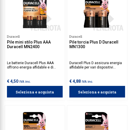
Duracell
Duracell
Pile mini stilo Plus AAA
Pile torcia Plus D Duracell
Duracell MN2400
MN1300
Le batterie Duracell Plus AAA
Duracell Plus D assicura energia
offrono energia affidabile e di
affidabile per vari dispositivi
lunga durata per telecomandi,
elettronici, garantendo prestazioni
giocattoli, torce e altri dispositivi
ottimali e durature, con il 100% di
di uso quotidiano, grazie alla
energia garantita.
€ 4,50
€ 4,88
IVA inc.
IVA inc.
tecnologia Power Boost Actives.
Progettate per garantire
Seleziona e acquista
Seleziona e acquista
prestazioni elevate e una
conservazione fino a 10 anni,
sono la scelta ideale per
un'alimentazione sempre pronta
all'uso.