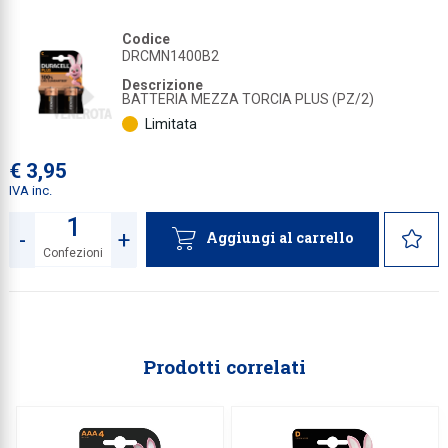
Collezione
Codice
DRCMN1400B2
Collezione
Descrizione
Complemen
BATTERIA MEZZA TORCIA PLUS (PZ/2)
Limitata
Contract
€ 3,95
Piantane e
IVA inc.
Ricambi e 
-
+
Aggiungi al carrello
Confezioni
Quantità
Prodotti correlati