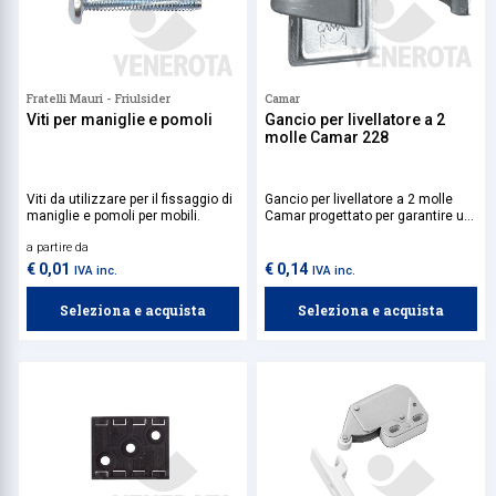
Fratelli Mauri - Friulsider
Camar
Viti per maniglie e pomoli
Gancio per livellatore a 2
molle Camar 228
Viti da utilizzare per il fissaggio di
Gancio per livellatore a 2 molle
maniglie e pomoli per mobili.
Camar progettato per garantire un
fissaggio stabile e affidabile di
a partire da
livellatori per mobili.
€ 0,01
€ 0,14
IVA inc.
IVA inc.
Seleziona e acquista
Seleziona e acquista