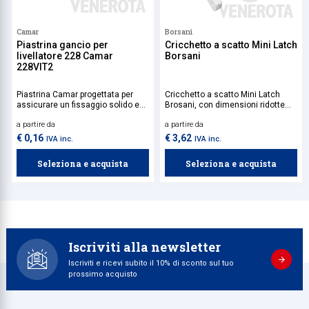
Camar
Borsani
Piastrina gancio per
Cricchetto a scatto Mini Latch
livellatore 228 Camar
Borsani
228VIT2
Piastrina Camar progettata per
Cricchetto a scatto Mini Latch
assicurare un fissaggio solido e
Brosani, con dimensioni ridotte
stabile del gancio per livellatore
rispetto al modello Tip Latch,
a partire da
a partire da
228.
mantiene le stesse elevate
prestazioni, assicurando una
€ 0,16
€ 3,62
IVA inc.
IVA inc.
chiusura rapida e stabile,
riducendo al minimo lo spazio
Seleziona e acquista
Seleziona e acquista
occupato.
Iscriviti alla newsletter
Iscriviti e ricevi subito il 10% di sconto sul tuo
prossimo acquisto