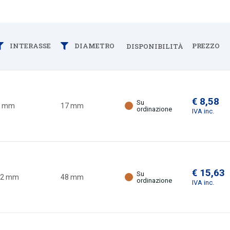
PREZZO
INTERASSE
DIAMETRO
Filtra
Filtra
DISPONIBILITÀ
Espandi
€ 8,58
Su
0 mm
17 mm
ordinazione
IVA inc.
€ 15,63
Su
32 mm
48 mm
ordinazione
IVA inc.