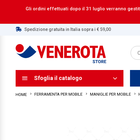
Gli ordini effettuati dopo il 31 luglio verranno gestit
Spedizione gratuita in Italia sopra i € 59,00
ca
ca
Sfoglia il catalogo
FERRAMENTA PER MOBILE
MANIGLIE PER MOBILE
HOME