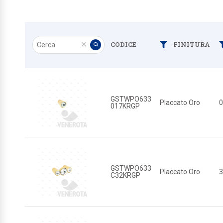
Cerca
CODICE
FINITURA
Filtra
Pulisci
Applica
GSTWPO633
Placcato Oro
017KRGP
GSTWPO633
Placcato Oro
C32KRGP