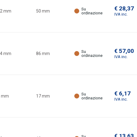
€ 28,37
Su
32 mm
50 mm
ordinazione
IVA inc.
€ 57,00
Su
64 mm
86 mm
ordinazione
IVA inc.
€ 6,17
Su
0 mm
17 mm
ordinazione
IVA inc.
€ 13,63
Su