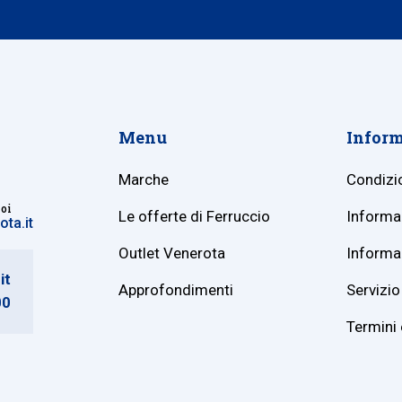
Menu
Inform
Marche
Condizio
noi
Le offerte di Ferruccio
Informaz
ta.it
Outlet Venerota
Informaz
it
Approfondimenti
Servizio 
00
Termini 