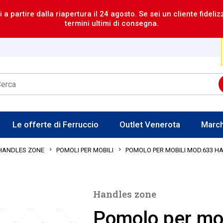
i a partire dalla riapertura il 24 agosto. Se sei un cliente fideli
termini ultimi di consegna.
Le offerte di Ferruccio
Outlet Venerota
Marc
POMOLO PER MOBILI MOD.633 H
HANDLES ZONE
POMOLI PER MOBILI
Handles zone
Pomolo per mo