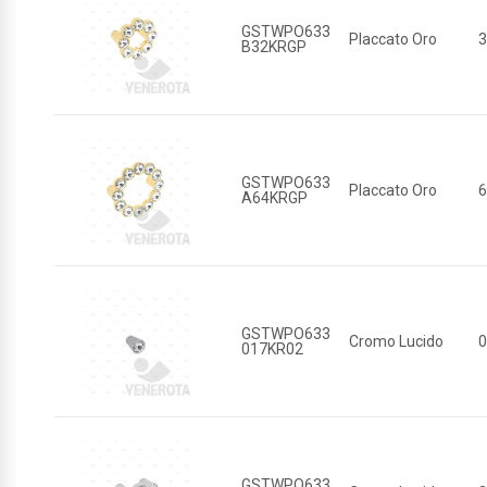
GSTWPO633
Placcato Oro
B32KRGP
GSTWPO633
Placcato Oro
A64KRGP
GSTWPO633
Cromo Lucido
017KR02
GSTWPO633