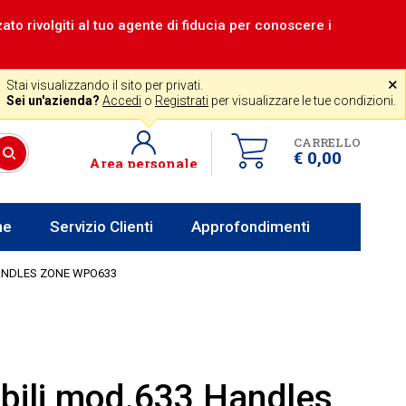
zzato rivolgiti al tuo agente di fiducia per conoscere i
|
Assistenza gratuita
˟
+39 0341 256700
store@venerota.it
Stai visualizzando il sito per privati.
dal lun al ven 8-12 14-18
Sei un'azienda?
Accedi
o
Registrati
per visualizzare le tue condizioni.
CARRELLO
€ 0,00
Area personale
he
Servizio Clienti
Approfondimenti
ANDLES ZONE WPO633
bili mod.633 Handles