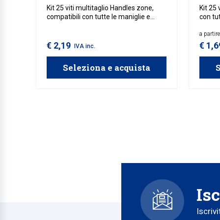
Kit 25 viti multitaglio Handles zone,
Kit 25 
compatibili con tutte le maniglie e
con tu
pomoli Handles zone.
zone.
a partir
€ 2,19
€ 1,
IVA inc.
Seleziona e acquista
S
Isc
Iscriv