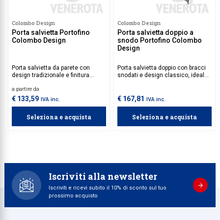
Colombo Design
Colombo Design
Porta salvietta Portofino
Porta salvietta doppio a
Colombo Design
snodo Portofino Colombo
Design
Porta salvietta da parete con
Porta salvietta doppio con bracci
design tradizionale e finitura
snodati e design classico, ideale
lucida, ideale per aggiungere
per organizzare al meglio gli
a partire da
funzionalità e stile al bagno.
asciugamani in bagno.
€ 133,59
€ 167,81
IVA inc.
IVA inc.
Seleziona e acquista
Seleziona e acquista
Iscriviti alla newsletter
Iscriviti e ricevi subito il 10% di sconto sul tuo
prossimo acquisto