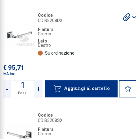
Collezione
S
S
Codice
gl
gl
Collezione
CD B3208DX
a
a
Finitura
Complemen
Cromo
Lato
Contract
Destro
Piantane e
Su ordinazione
Ricambi e 
€ 95,71
IVA inc.
-
+
Aggiungi al carrello
Pezzi
Quantità
Codice
CD B3208SX
Finitura
Cromo