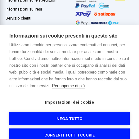
Informazioni sulle spedizioni
Informazioni sui resi
Servizio clienti
Termini e condizioni
Informazioni sui cookie presenti in questo sito
Utilizziamo i cookie per personalizzare contenuti ed annunci, per
fornire funzionalità dei social media e per analizzare il nostro
Di più su di noi
traffico. Condividiamo inoltre informazioni sul modo in cui utilizza il
www.venerota.it
nostro sito con i nostri partner che si occupano di analisi dei dati
web, pubblicità e social media, i quali potrebbero combinarle con
altre informazioni che ha fornito loro o che hanno raccolto dal suo
utilizzo dei loro servizi.
Per saperne di più
Impostazioni dei cookie
Copyright © 2026 Venerota Store. Tutti i diritti riservati
P. IVA e Cod. Fiscale 01215890136
Registro imprese Lecco REA 174228
NEGA TUTTO
Capitale sociale 364.000,00 euro i.v.
Informativa sulla privacy e cookie
Accessibilità
Credits
CONSENTI TUTTI I COOKIE
Filtri