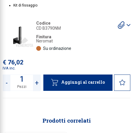
Kit di fissaggio
Collezione
Collezione
S
Codice
gl
CD B3790NM
Complemen
a
Finitura
Contract
Neromat
Su ordinazione
Piantane e
Ricambi e 
€ 76,02
IVA inc.
-
+
Aggiungi al carrello
Pezzi
Quantità
Prodotti correlati