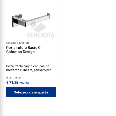
Colombo Design
Porta rotolo Basic Q
Colombo Design
Porta rotolo bagno con design
moderno e lineare, pensato per
offrire funzionalità e stile
a partire da
all’arredo.
€ 71,85
IVA inc.
Seleziona e acquista