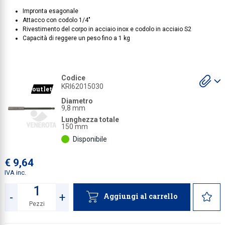
Impronta esagonale
Collezione
Attacco con codolo 1/4"
Rivestimento del corpo in acciaio inox e codolo in acciaio S2
Collezione
Capacità di reggere un peso fino a 1 kg
Complemen
Contract
S
Codice
Piantane e
gl
KRI62015030
outlet
a
Ricambi e 
Diametro
9,8 mm
Lunghezza totale
150 mm
Disponibile
€ 9,64
IVA inc.
-
+
Aggiungi al carrello
Pezzi
Quantità