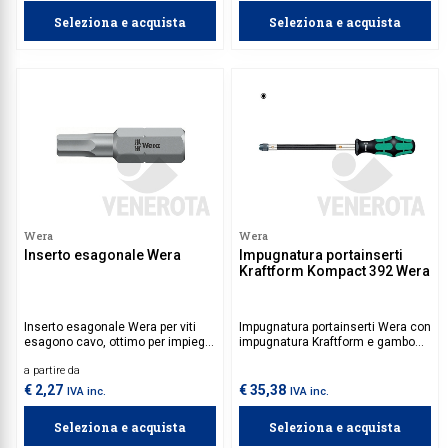
Seleziona e acquista
Seleziona e acquista
Wera
Wera
Inserto esagonale Wera
Impugnatura portainserti
Kraftform Kompact 392 Wera
Inserto esagonale Wera per viti
Impugnatura portainserti Wera con
esagono cavo, ottimo per impiego
impugnatura Kraftform e gambo
universale e con profilo HexPlus
flessibile, assicura lavori precisi e
a partire da
con maggiori superfici di appoggio
rapidi, permettendo di sostituire
nella testa della vite.
l'inserto con grande facilità.
€ 2,27
€ 35,38
IVA inc.
IVA inc.
Seleziona e acquista
Seleziona e acquista