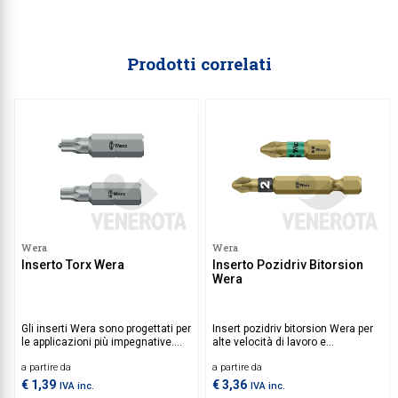
Prodotti correlati
Wera
Wera
Inserto Torx Wera
Inserto Pozidriv Bitorsion
Wera
Gli inserti Wera sono progettati per
Insert pozidriv bitorsion Wera per
le applicazioni più impegnative.
alte velocità di lavoro e
Sono progettati per avere la
avvitamento particolarmente
a partire da
a partire da
capacità di trasferire carichi di
ergonomico.
coppia elevati, sono sicuri da
€ 1,39
€ 3,36
IVA inc.
IVA inc.
usare ed estremamente duraturi.