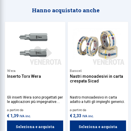
Hanno acquistato anche
Wera
Eurocel
Inserto Torx Wera
Nastri monoadesivi in carta
crespata Sicad
Gli inserti Wera sono progettati per
Nastro monoadesivo in carta
le applicazioni più impegnative.
adatto a tutti gli impieghi generici.
Sono progettati per avere la
a partire da
a partire da
capacità di trasferire carichi di
coppia elevati, sono sicuri da
€ 1,39
€ 2,33
IVA inc.
IVA inc.
usare ed estremamente duraturi.
Seleziona e acquista
Seleziona e acquista