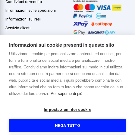
Condizioni di vendita
Informazioni sulle spedizioni
Informazioni sui resi
Servizio clienti
Termini e condizioni
Informazioni sui cookie presenti in questo sito
Utilizziamo i cookie per personalizzare contenuti ed annunci, per
fornire funzionalità dei social media e per analizzare il nostro
Di più su di noi
traffico. Condividiamo inoltre informazioni sul modo in cui utilizza il
www.venerota.it
nostro sito con i nostri partner che si occupano di analisi dei dati
web, pubblicità e social media, i quali potrebbero combinarle con
altre informazioni che ha fornito loro o che hanno raccolto dal suo
utilizzo dei loro servizi.
Per saperne di più
Impostazioni dei cookie
Copyright © 2026 Venerota Store. Tutti i diritti riservati
P. IVA e Cod. Fiscale 01215890136
Registro imprese Lecco REA 174228
NEGA TUTTO
Capitale sociale 364.000,00 euro i.v.