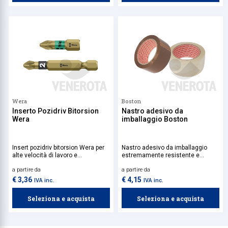
Wera
Boston
Inserto Pozidriv Bitorsion
Nastro adesivo da
Wera
imballaggio Boston
Insert pozidriv bitorsion Wera per
Nastro adesivo da imballaggio
alte velocità di lavoro e
estremamente resistente e
avvitamento particolarmente
versatile, da utilizzare per la
a partire da
a partire da
ergonomico.
chiusura sicura di scatole e
pacchi, garantendo protezione e
€ 3,36
€ 4,15
IVA inc.
IVA inc.
affidabilità in ogni spedizione.
Seleziona e acquista
Seleziona e acquista