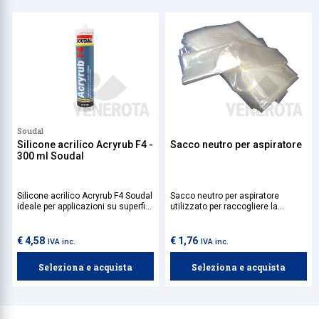
Soudal
Silicone acrilico Acryrub F4 -
Sacco neutro per aspiratore
300 ml Soudal
Silicone acrilico Acryrub F4 Soudal
Sacco neutro per aspiratore
ideale per applicazioni su superfici
utilizzato per raccogliere la
porose come legno, muratura e
polvere e i residui aspirati senza
cartongesso, ed è particolarmente
alterare le prestazioni
utile per riempire crepe e giunti tra
dell'aspiratore.
€ 4,58
€ 1,76
IVA inc.
IVA inc.
elementi di costruzione soggetti a
movimenti.
Seleziona e acquista
Seleziona e acquista