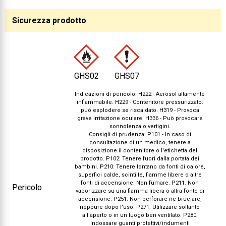
Collezione
Sicurezza prodotto
Collezione
Complemen
Contract
GHS02
GHS07
Piantane e
Indicazioni di pericolo: H222 - Aerosol altamente
Ricambi e 
infiammabile. H229 - Contenitore pressurizzato:
può esplodere se riscaldato. H319 - Provoca
grave irritazione oculare. H336 - Può provocare
sonnolenza o vertigini.
Consigli di prudenza: P101 - In caso di
consultazione di un medico, tenere a
disposizione il contenitore o l'etichetta del
prodotto. P102: Tenere fuori dalla portata dei
bambini. P210: Tenere lontano da fonti di calore,
superfici calde, scintille, fiamme libere o altre
fonti di accensione. Non fumare. P211: Non
Pericolo
vaporizzare su una fiamma libera o altra fonte di
accensione. P251: Non perforare ne bruciare,
neppure dopo l'uso. P271: Utilizzare soltanto
all'aperto o in un luogo ben ventilato. P280:
Indossare guanti protettivi/indumenti