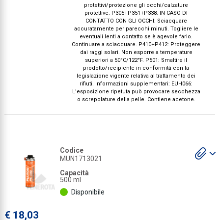
protettivi/protezione gli occhi/calzature
protettive. P305+P351+P338: IN CASO DI
CONTATTO CON GLI OCCHI: Sciacquare
accuratamente per parecchi minuti. Togliere le
eventuali lenti a contatto se è agevole farlo.
Continuare a sciacquare. P410+P412: Proteggere
dai raggi solari. Non esporre a temperature
superiori a 50°C/122°F. P501: Smaltire il
prodotto/recipiente in conformità con la
legislazione vigente relativa al trattamento dei
rifiuti. Informazioni supplementari: EUH066:
L'esposizione ripetuta può provocare secchezza
o screpolature della pelle. Contiene acetone.
S
Codice
gl
MUN1713021
a
Capacità
500 ml
Disponibile
€ 18,03