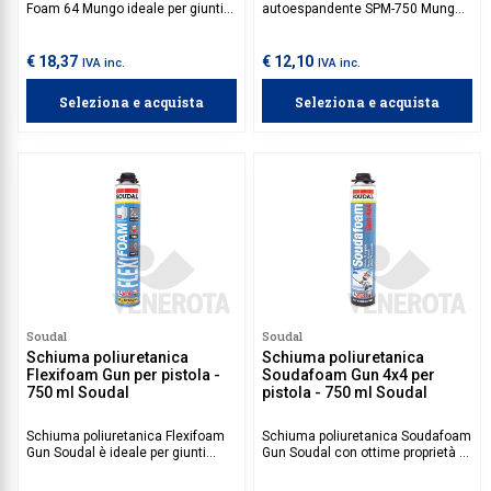
Foam 64 Mungo ideale per giunti
autoespandente SPM-750 Mungo
soggetti a vibrazioni e dilatazioni
ideale per riempire fessure, giunti
termiche, per serramenti in PVC,
e cavità in diverse applicazioni,
alluminio e legno di grandi
sia in interni che in esterni.
€ 18,37
€ 12,10
IVA inc.
IVA inc.
dimensioni. Grazie alla sua
Indurisce rapidamente, formando
struttura a celle chiuse, isola
un materiale rigido con eccellenti
Seleziona e acquista
Seleziona e acquista
efficacemente dal rumore e dal
capacità di riempimento, adesione
calore, rispettando le specifiche
e isolamento acustico e termico.
richieste per la posa moderna dei
serramenti.
Soudal
Soudal
Schiuma poliuretanica
Schiuma poliuretanica
Flexifoam Gun per pistola -
Soudafoam Gun 4x4 per
750 ml Soudal
pistola - 750 ml Soudal
Schiuma poliuretanica Flexifoam
Schiuma poliuretanica Soudafoam
Gun Soudal è ideale per giunti
Gun Soudal con ottime proprietà di
statici e non statici, per
riempimento, ideale per sigillare
l'installazione di telai per porte e
fessure e colmare spazi vuoti