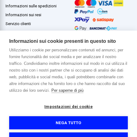
Informazioni sulle spedizioni
Informazioni sui resi
Servizio clienti
Termini e condizioni
Informazioni sui cookie presenti in questo sito
Utilizziamo i cookie per personalizzare contenuti ed annunci, per
fornire funzionalità dei social media e per analizzare il nostro
Di più su di noi
traffico. Condividiamo inoltre informazioni sul modo in cui utilizza il
www.venerota.it
nostro sito con i nostri partner che si occupano di analisi dei dati
web, pubblicità e social media, i quali potrebbero combinarle con
altre informazioni che ha fornito loro o che hanno raccolto dal suo
utilizzo dei loro servizi.
Per saperne di più
Impostazioni dei cookie
Copyright © 2026 Venerota Store. Tutti i diritti riservati
P. IVA e Cod. Fiscale 01215890136
Registro imprese Lecco REA 174228
NEGA TUTTO
Capitale sociale 364.000,00 euro i.v.
Informativa sulla privacy e cookie
Accessibilità
Credits