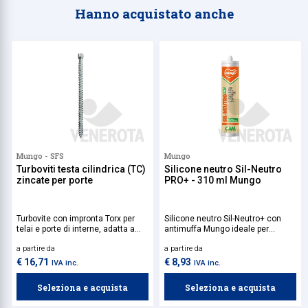
Hanno acquistato anche
Mungo - SFS
Mungo
Turboviti testa cilindrica (TC)
Silicone neutro Sil-Neutro
zincate per porte
PRO+ - 310 ml Mungo
Turbovite con impronta Torx per
Silicone neutro Sil-Neutro+ con
telai e porte di interne, adatta a
antimuffa Mungo ideale per
tutti i tipi di materiali, sia compatti
applicazioni sia interne che
a partire da
a partire da
che forati. Disponibile in varie
esterne, come serramenti,
lunghezze per applicazioni sotto
facciate continue, sanitari,
€ 16,71
€ 8,93
IVA inc.
IVA inc.
guarnizioni.
piastrelle e altri elementi esposti
all'umidità o alle intemperie.
Seleziona e acquista
Seleziona e acquista