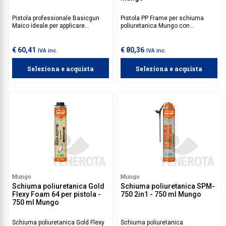
Pistola professionale Basicgun
Pistola PP Frame per schiuma
Maico ideale per applicare
poliuretanica Mungo con
schiuma poliuretanica in modo
beccuccio sottile ideale per
controllato, preciso ed efficiente.
applicare la schiuma poliuretanica
durante la posa dei serramenti.
€ 60,41
€ 80,36
IVA inc.
IVA inc.
Per ottenere il massimo
isolamento termico acustico si
Seleziona e acquista
Seleziona e acquista
consiglia l'utilizzo con la schiuma
poliuretanica Thermoacustic
Mungo 1713088.
Mungo
Mungo
Schiuma poliuretanica Gold
Schiuma poliuretanica SPM-
Flexy Foam 64 per pistola -
750 2in1 - 750 ml Mungo
750 ml Mungo
Schiuma poliuretanica Gold Flexy
Schiuma poliuretanica