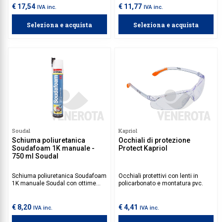
finestre, riempimento di cavità, per
nelle costruzioni, come tetti, la
€ 17,54
€ 11,77
IVA inc.
IVA inc.
applicazione di uno strato
realizzazione di barriere
fonoassorbente e per il
termoacustiche e la sigillatura di
Seleziona e acquista
Seleziona e acquista
miglioramento dell’isolamento
materiali isolanti.
termico nei sistemi di
raffreddamento.
Soudal
Kapriol
Schiuma poliuretanica
Occhiali di protezione
Soudafoam 1K manuale -
Protect Kapriol
750 ml Soudal
Schiuma poliuretanica Soudafoam
Occhiali protettivi con lenti in
1K manuale Soudal con ottime
policarbonato e montatura pvc.
proprietà di riempimento, ideale
sigillare aperture nelle costruzioni
per tetti, applicazione di diaframmi
€ 8,20
€ 4,41
IVA inc.
IVA inc.
acustici, riempire cavità e per tutte
le applicazioni di schiuma in giunti