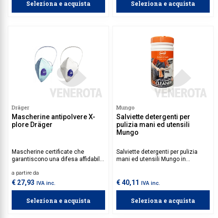
Seleziona e acquista
Seleziona e acquista
statici.
Dräger
Mungo
Mascherine antipolvere X-
Salviette detergenti per
plore Dräger
pulizia mani ed utensili
Mungo
Mascherine certificate che
Salviette detergenti per pulizia
garantiscono una difesa affidabile
mani ed utensili Mungo in
contro polveri sottili e una vasta
tecnotessuto, utilizzate per
a partire da
gamma di particelle solide e
velocemente sigillanti, vernici,
liquide. Ogni mascherina è
adesivi, olio e sporco da mani,
€ 27,93
€ 40,11
IVA inc.
IVA inc.
contraddistinta da una codifica a
manufatti e utensili.
colori che semplifica il
Seleziona e acquista
Seleziona e acquista
riconoscimento immediato del
livello di protezione fornito,
assicurando una scelta informata