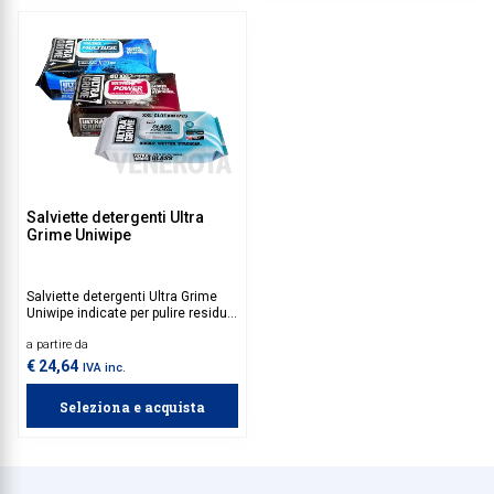
e sicura per l'utilizzatore.
Salviette detergenti Ultra
Grime Uniwipe
Salviette detergenti Ultra Grime
Uniwipe indicate per pulire residui
di grasso, olio, vernice, silicone,
a partire da
inchiostro, schiuma poliuretanica
e bitume da superfici di lavoro,
€ 24,64
IVA inc.
utensili e mani. Realizzate in
tessuto non tessuto, sono
Seleziona e acquista
perfette per una pulizia profonda,
ma non aggressiva.