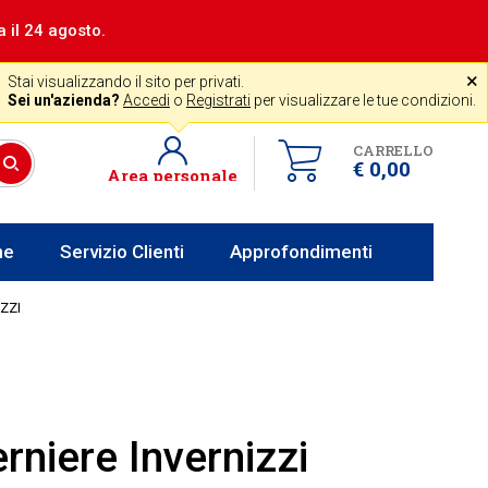
a il 24 agosto.
|
Assistenza gratuita
˟
+39 0341 256700
store@venerota.it
Stai visualizzando il sito per privati.
dal lun al ven 8-12 14-18
Sei un'azienda?
Accedi
o
Registrati
per visualizzare le tue condizioni.
CARRELLO
€ 0,00
Area personale
he
Servizio Clienti
Approfondimenti
ZZI
rniere Invernizzi