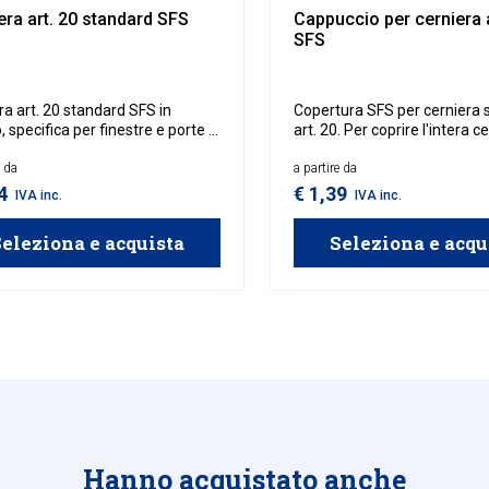
era art. 20 standard SFS
Cappuccio per cerniera a
SFS
ra art. 20 standard SFS in
Copertura SFS per cerniera 
, specifica per finestre e porte in
art. 20. Per coprire l'intera c
necessario acquistare 2 pezz
e da
a partire da
24
€ 1,39
IVA inc.
IVA inc.
eleziona e acquista
Seleziona e acqu
Hanno acquistato anche