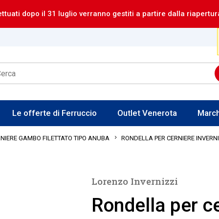
ettuati dopo il 31 luglio verranno gestiti a partire dalla riapertur
Le offerte di Ferruccio
Outlet Venerota
Marc
RONDELLA PER CERNIERE INVERNI
NIERE GAMBO FILETTATO TIPO ANUBA
Lorenzo Invernizzi
Rondella per ce