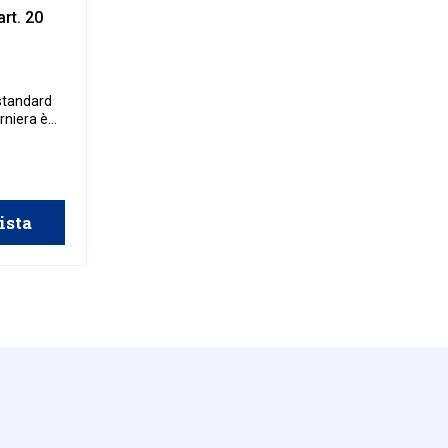
rt. 20
standard
erniera è
i.
ista