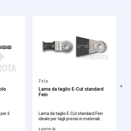
Fein
olo
Lama da taglio E-Cut standard
Fein
per il
Lama da taglio E-Cut standard Fein
ideale per tagli precisi in materiali
come legno, plastica e lamiere sottili,
offre una rapida capacità di taglio con
a partire da