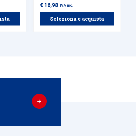
una buona resistenza all'usura.
€ 16,98
IVA inc.
ista
Seleziona e acquista