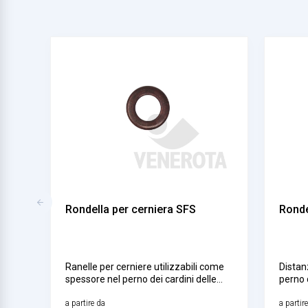
Rondella per cerniera SFS
Ronde
Ranelle per cerniere utilizzabili come
Distanz
spessore nel perno dei cardini delle
perno 
porte. Questi componenti sono
element
disponibili in diverse misure e finiture.
a partire da
dimensi
a partir