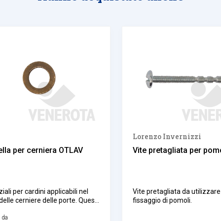
Lorenzo Invernizzi
lla per cerniera OTLAV
Vite pretagliata per pom
iali per cardini applicabili nel
Vite pretagliata da utilizzare 
delle cerniere delle porte. Questi
fissaggio di pomoli.
i sono disponibili in varie
oni e finiture.
e da