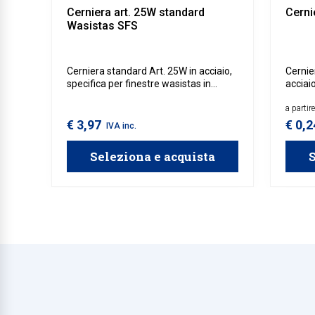
Cerniera art. 25W standard
Cerni
Wasistas SFS
Cerniera standard Art. 25W in acciaio,
Cernie
specifica per finestre wasistas in
acciaio
legno.
legno.
a partir
€ 3,97
€ 0,
IVA inc.
Seleziona e acquista
S