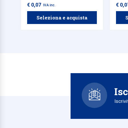
€ 0,07
€ 0,
IVA inc.
Seleziona e acquista
S
Isc
Iscriv