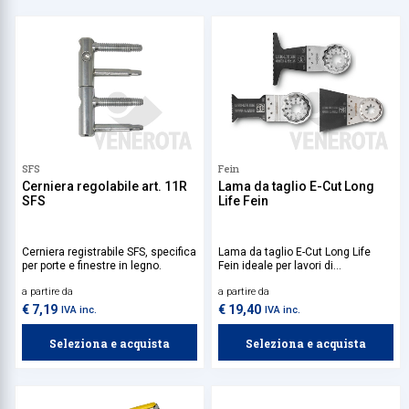
SFS
Fein
Cerniera regolabile art. 11R
Lama da taglio E-Cut Long
SFS
Life Fein
Cerniera registrabile SFS, specifica
Lama da taglio E-Cut Long Life
per porte e finestre in legno.
Fein ideale per lavori di
ristrutturazione intensivi e
a partire da
a partire da
progettata per prestazioni elevate
su materiali resistenti come legno
€ 7,19
€ 19,40
IVA inc.
IVA inc.
con chiodi, plastica rinforzata e
metalli morbidi. Grazie alla sua
Seleziona e acquista
Seleziona e acquista
robusta dentatura bimetallica,
offre tagli rapidi, precisi e durevoli
anche in condizioni impegnative.