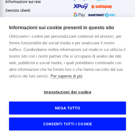
Informazioni sui resi
Servizio clienti
Termini e condizioni
Informazioni sui cookie presenti in questo sito
Utilizziamo i cookie per personalizzare contenuti ed annunci, per
fornire funzionalità dei social media e per analizzare il nostro
Di più su di noi
traffico. Condividiamo inoltre informazioni sul modo in cui utilizza il
www.venerota.it
nostro sito con i nostri partner che si occupano di analisi dei dati
web, pubblicità e social media, i quali potrebbero combinarle con
altre informazioni che ha fornito loro o che hanno raccolto dal suo
utilizzo dei loro servizi.
Per saperne di più
Impostazioni dei cookie
Copyright © 2026 Venerota Store. Tutti i diritti riservati
P. IVA e Cod. Fiscale 01215890136
Registro imprese Lecco REA 174228
NEGA TUTTO
Capitale sociale 364.000,00 euro i.v.
Informativa sulla privacy e cookie
Accessibilità
Credits
CONSENTI TUTTI I COOKIE
Filtri