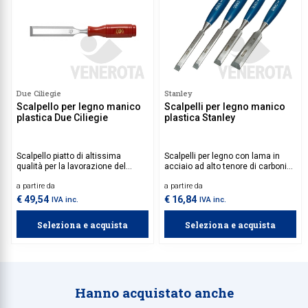
Due Ciliegie
Stanley
Scalpello per legno manico
Scalpelli per legno manico
plastica Due Ciliegie
plastica Stanley
Scalpello piatto di altissima
Scalpelli per legno con lama in
qualità per la lavorazione del
acciaio ad alto tenore di carbonio
legno.
e impugnatura in plastica.
a partire da
a partire da
€ 49,54
€ 16,84
IVA inc.
IVA inc.
Seleziona e acquista
Seleziona e acquista
Hanno acquistato anche