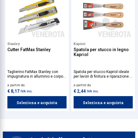
Stanley
Kapriol
Cutter FatMax Stanley
Spatola per stucco in legno
Kapriol
Taglierino FatMax Stanley con
Spatola per stucco Kapriol ideale
impugnatura in alluminio e corpo
per lavori di finitura e riparazione.
zigrinato per avere una presa forte
Presenta una lama in acciaio inox
a partire da
a partire da
e sicura durante l'uso. Bocca
flessibile, perfetta per
sottile per un ottimo controllo dei
l'applicazione uniforme di stucco
€ 8,17
€ 2,44
IVA inc.
IVA inc.
tagli di precisione.
o altri materiali su superfici lisce o
irregolari.
Seleziona e acquista
Seleziona e acquista