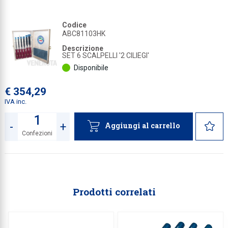
Collezione
Codice
Collezione
ABC81103HK
Descrizione
Complemen
SET 6 SCALPELLI '2 CILIEGI'
Disponibile
Contract
Piantane e
€ 354,29
IVA inc.
Ricambi e 
-
+
Aggiungi al carrello
Confezioni
Quantità
Prodotti correlati