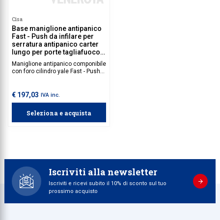
Cisa
Base maniglione antipanico
Fast - Push da infilare per
serratura antipanico carter
lungo per porte tagliafuoco
Cisa
Maniglione antipanico componibile
con foro cilindro yale Fast - Push
Cisa. Serratura antipanico e barra
da acquistare separatamente.
€ 197,03
IVA inc.
Seleziona e acquista
Iscriviti alla newsletter
Iscriviti e ricevi subito il 10% di sconto sul tuo
prossimo acquisto