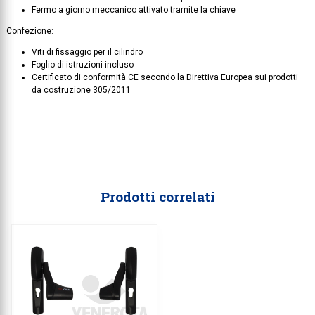
Fermo a giorno meccanico attivato tramite la chiave
Collezione
Confezione:
Collezione
Viti di fissaggio per il cilindro
Foglio di istruzioni incluso
Complemen
Certificato di conformità CE secondo la Direttiva Europea sui prodotti
da costruzione 305/2011
Contract
Piantane e
Ricambi e 
Prodotti correlati