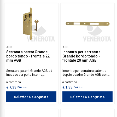
AGB
AGB
Serratura patent Grande
Incontro per serratura
bordo tondo - frontale 22
Grande bordo tondo -
mm AGB
frontale 20 mm AGB
Serratura patent Grande AGB ad
Incontro per serratura patent o
incasso per porte interne,
doppio quadro Grande AGB con
caratterizzata da bordo tondo,
bordo tondo e frontale 20 mm,
a partire da
a partire da
scrocco reversibile e catenaccio.
ideale per porte interne in legno
con apertura ambidestra. Perfetta
€ 7,33
€ 1,33
IVA inc.
IVA inc.
compatibilità con la serratura.
Seleziona e acquista
Seleziona e acquista