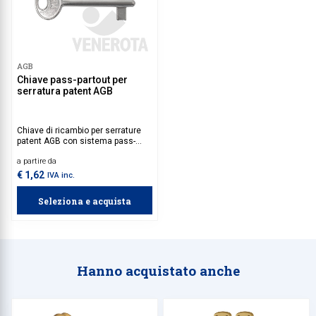
AGB
Chiave pass-partout per
serratura patent AGB
Chiave di ricambio per serrature
patent AGB con sistema pass-
partout, progettata per aprire
a partire da
qualsiasi serratura patent AGB,
indipendentemente dalla cifratura.
€ 1,62
IVA inc.
Seleziona e acquista
Hanno acquistato anche