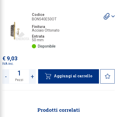
Collezione
S
Codice
Collezione
gl
BON540E50OT
a
Complemen
Finitura
Acciaio Ottonato
Contract
Entrata
50 mm
Piantane e
Disponibile
Ricambi e 
€ 9,03
IVA inc.
-
+
Aggiungi al carrello
Pezzi
Quantità
Prodotti correlati