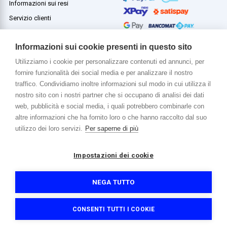
Informazioni sui resi
Servizio clienti
Termini e condizioni
Informazioni sui cookie presenti in questo sito
Utilizziamo i cookie per personalizzare contenuti ed annunci, per
fornire funzionalità dei social media e per analizzare il nostro
Di più su di noi
traffico. Condividiamo inoltre informazioni sul modo in cui utilizza il
www.venerota.it
nostro sito con i nostri partner che si occupano di analisi dei dati
web, pubblicità e social media, i quali potrebbero combinarle con
altre informazioni che ha fornito loro o che hanno raccolto dal suo
utilizzo dei loro servizi.
Per saperne di più
Impostazioni dei cookie
Copyright © 2026 Venerota Store. Tutti i diritti riservati
P. IVA e Cod. Fiscale 01215890136
Registro imprese Lecco REA 174228
NEGA TUTTO
Capitale sociale 364.000,00 euro i.v.
Informativa sulla privacy e cookie
Accessibilità
Credits
CONSENTI TUTTI I COOKIE
Filtri