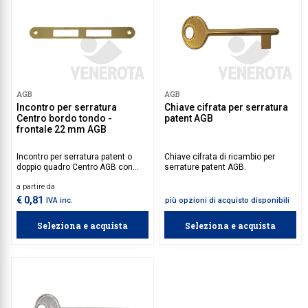
AGB
AGB
Incontro per serratura
Chiave cifrata per serratura
Centro bordo tondo -
patent AGB
frontale 22 mm AGB
Incontro per serratura patent o
Chiave cifrata di ricambio per
doppio quadro Centro AGB con
serrature patent AGB.
bordo tondo, frontale 22 mm,
a partire da
catenaccio e scrocco, ideale per
porte interne in legno con apertura
€ 0,81
IVA inc.
più opzioni di acquisto disponibili
ambidestra. Compatibilità ottimale
con la serratura.
Seleziona e acquista
Seleziona e acquista