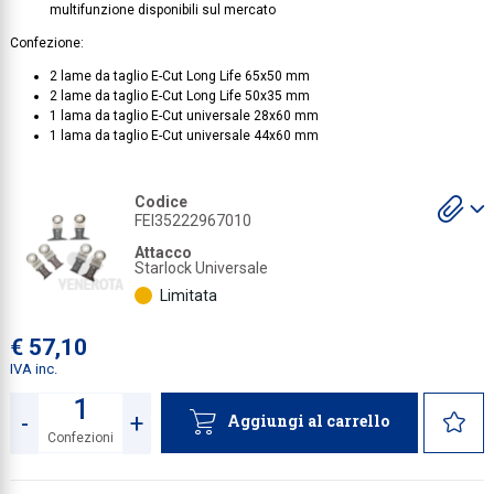
multifunzione disponibili sul mercato
Collezione
Confezione:
Collezione
2 lame da taglio E-Cut Long Life 65x50 mm
2 lame da taglio E-Cut Long Life 50x35 mm
Complemen
1 lama da taglio E-Cut universale 28x60 mm
1 lama da taglio E-Cut universale 44x60 mm
Contract
Piantane e
S
Codice
gl
FEI35222967010
Ricambi e 
a
Attacco
Starlock Universale
Limitata
€ 57,10
IVA inc.
-
+
Aggiungi al carrello
Confezioni
Quantità