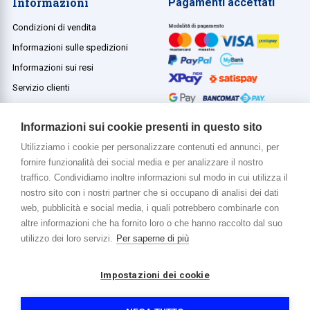
Informazioni
Pagamenti accettati
Condizioni di vendita
Informazioni sulle spedizioni
Informazioni sui resi
Servizio clienti
Termini e condizioni
Informazioni sui cookie presenti in questo sito
Utilizziamo i cookie per personalizzare contenuti ed annunci, per
fornire funzionalità dei social media e per analizzare il nostro
Di più su di noi
traffico. Condividiamo inoltre informazioni sul modo in cui utilizza il
www.venerota.it
nostro sito con i nostri partner che si occupano di analisi dei dati
web, pubblicità e social media, i quali potrebbero combinarle con
altre informazioni che ha fornito loro o che hanno raccolto dal suo
utilizzo dei loro servizi.
Per saperne di più
Impostazioni dei cookie
Copyright © 2026 Venerota Store. Tutti i diritti riservati
P. IVA e Cod. Fiscale 01215890136
Registro imprese Lecco REA 174228