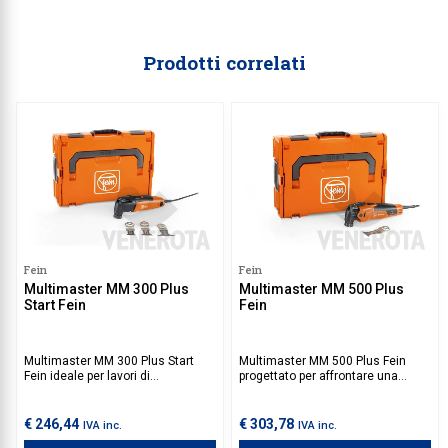
Prodotti correlati
Fein
Fein
Multimaster MM 300 Plus
Multimaster MM 500 Plus
Start Fein
Fein
Multimaster MM 300 Plus Start
Multimaster MM 500 Plus Fein
Fein ideale per lavori di
progettato per affrontare una
ristrutturazione e rifinitura.
vasta gamma di applicazioni, tra
Garantisce precisione e controllo
cui taglio, levigatura, raschiatura e
durante operazioni di taglio,
rifinitura. Il sistema Starlock Plus
€ 246,44
€ 303,78
IVA inc.
IVA inc.
levigatura, raschiatura e molto
consente di cambiare