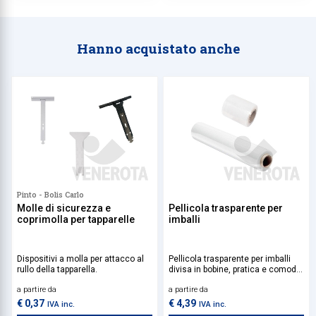
anche in utilizzi prolungati.
Hanno acquistato anche
Pinto - Bolis Carlo
Molle di sicurezza e
Pellicola trasparente per
coprimolla per tapparelle
imballi
Dispositivi a molla per attacco al
Pellicola trasparente per imballi
rullo della tapparella.
divisa in bobine, pratica e comoda
per proteggere prodotti durante i
a partire da
a partire da
trasporti.
€ 0,37
€ 4,39
IVA inc.
IVA inc.