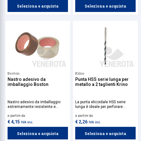
Seleziona e acquista
Seleziona e acquista
Boston
Krino
Nastro adesivo da
Punta HSS serie lunga per
imballaggio Boston
metallo a 2 taglienti Krino
Nastro adesivo da imballaggio
La punta elicoidale HSS serie
estremamente resistente e
lunga è ideale per perforare
versatile, da utilizzare per la
metalli, garantendo prestazioni
a partire da
a partire da
chiusura sicura di scatole e
affidabili e durature.
pacchi, garantendo protezione e
€ 4,15
€ 2,26
IVA inc.
IVA inc.
affidabilità in ogni spedizione.
Seleziona e acquista
Seleziona e acquista