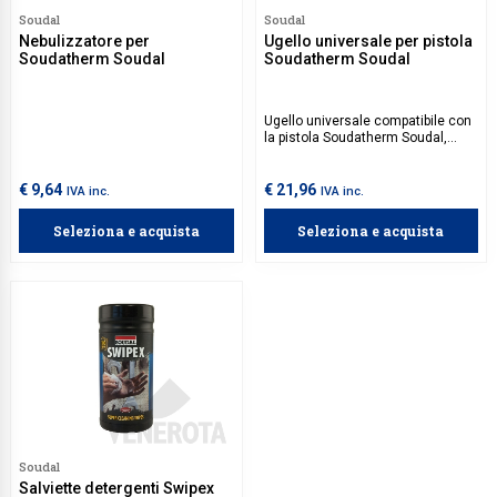
Soudal
Soudal
Nebulizzatore per
Ugello universale per pistola
Soudatherm Soudal
Soudatherm Soudal
Ugello universale compatibile con
la pistola Soudatherm Soudal,
permette l'applicazione del
Soudatherm SFI 600p nei giunti
vetro-profilo.
€ 9,64
€ 21,96
IVA inc.
IVA inc.
Seleziona e acquista
Seleziona e acquista
Soudal
Salviette detergenti Swipex