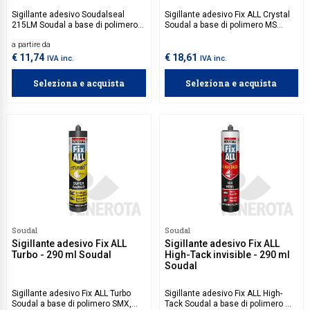
Sigillante adesivo Soudalseal
Sigillante adesivo Fix ALL Crystal
215LM Soudal a base di polimero
Soudal a base di polimero MS
MS indicato per giunti di
ideale per applicazioni sia interne
a partire da
dilatazione e per unire materiali da
che esterne, permette di eseguire
costruzione come cemento,
incollaggi elastici in diverse
€ 11,74
€ 18,61
IVA inc.
IVA inc.
metallo, PVC, legno e pietra,
applicazioni edili e sigillature di
offrendo una resistenza
vetri, dove è richiesta elevata
Seleziona e acquista
Seleziona e acquista
straordinaria agli agenti
trasparenza.
atmosferici e all'umidità,
rendendolo adatto sia per uso
interno che esterno.
Soudal
Soudal
Sigillante adesivo Fix ALL
Sigillante adesivo Fix ALL
Turbo - 290 ml Soudal
High-Tack invisible - 290 ml
Soudal
Sigillante adesivo Fix ALL Turbo
Sigillante adesivo Fix ALL High-
Soudal a base di polimero SMX,
Tack Soudal a base di polimero MS