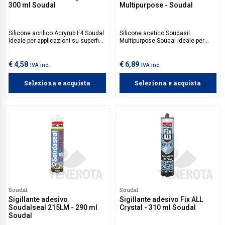
300 ml Soudal
Multipurpose - Soudal
Silicone acrilico Acryrub F4 Soudal
Silicone acetico Soudasil
ideale per applicazioni su superfici
Multipurpose Soudal ideale per
porose come legno, muratura e
sigillare giunti e fessure in
cartongesso, ed è particolarmente
ambienti umidi, come bagni e
utile per riempire crepe e giunti tra
cucine, grazie alla sua eccellente
€ 4,58
€ 6,89
IVA inc.
IVA inc.
elementi di costruzione soggetti a
resistenza all'umidità. Si adatta
movimenti.
perfettamente a superfici come
Seleziona e acquista
Seleziona e acquista
vetro, metallo, ceramica e legno
ed è particolarmente utile per
applicazioni di costruzione,
riparazione e installazione di
sanitari.
Soudal
Soudal
Sigillante adesivo
Sigillante adesivo Fix ALL
Soudalseal 215LM - 290 ml
Crystal - 310 ml Soudal
Soudal