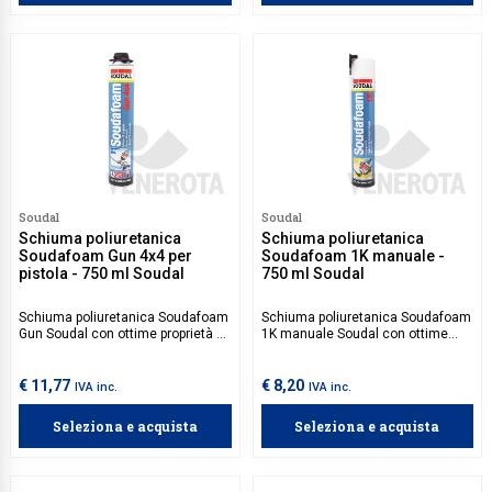
cerniere, binari e macchinari.
termico nei sistemi di
raffreddamento.
Soudal
Soudal
Schiuma poliuretanica
Schiuma poliuretanica
Soudafoam Gun 4x4 per
Soudafoam 1K manuale -
pistola - 750 ml Soudal
750 ml Soudal
Schiuma poliuretanica Soudafoam
Schiuma poliuretanica Soudafoam
Gun Soudal con ottime proprietà di
1K manuale Soudal con ottime
riempimento, ideale per sigillare
proprietà di riempimento, ideale
fessure e colmare spazi vuoti
sigillare aperture nelle costruzioni
nelle costruzioni, come tetti, la
per tetti, applicazione di diaframmi
€ 11,77
€ 8,20
IVA inc.
IVA inc.
realizzazione di barriere
acustici, riempire cavità e per tutte
termoacustiche e la sigillatura di
le applicazioni di schiuma in giunti
Seleziona e acquista
Seleziona e acquista
materiali isolanti.
statici.