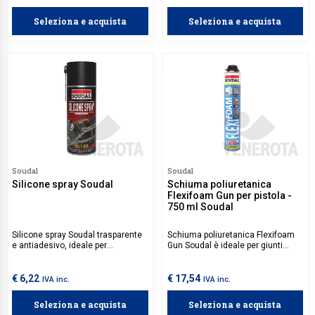
Seleziona e acquista
Seleziona e acquista
Soudal
Soudal
Silicone spray Soudal
Schiuma poliuretanica
Flexifoam Gun per pistola -
750 ml Soudal
Silicone spray Soudal trasparente
Schiuma poliuretanica Flexifoam
e antiadesivo, ideale per
Gun Soudal è ideale per giunti
proteggere e ridurre l'attrito su
statici e non statici, per
superfici metalliche, plastiche e in
l'installazione di telai per porte e
gomma. È resistente all'acqua e
finestre, riempimento di cavità, per
€ 6,22
€ 17,54
IVA inc.
IVA inc.
alle temperature elevate,
applicazione di uno strato
rendendolo perfetto per
fonoassorbente e per il
Seleziona e acquista
Seleziona e acquista
applicazioni su guarnizioni,
miglioramento dell’isolamento