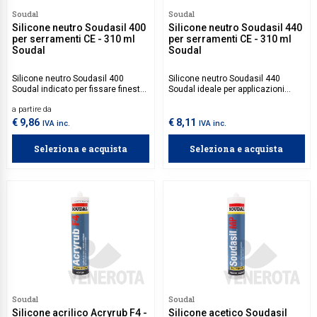
Soudal
Soudal
Collezione
Silicone neutro Soudasil 400
Silicone neutro Soudasil 440
per serramenti CE - 310 ml
per serramenti CE - 310 ml
Collezione
Soudal
Soudal
Complemen
Silicone neutro Soudasil 400
Silicone neutro Soudasil 440
Soudal indicato per fissare finestre
Soudal ideale per applicazioni
Contract
e porte, garantendo tenuta contro
come il fissaggio di finestre e
a partire da
infiltrazioni d'acqua e aria, sigillare
porte, la sigillatura di giunti di
Piantane e
giunti di dilatazione tra materiali
dilatazione tra materiali diversi, e
€ 9,86
€ 8,11
IVA inc.
IVA inc.
come metallo, legno e PVC,
l'installazione di pannelli e
Ricambi e 
installare pannelli e facciate, e
facciate.
Seleziona e acquista
Seleziona e acquista
riparare fessure e crepe in
ambienti interni ed esterni.
Soudal
Soudal
Silicone acrilico Acryrub F4 -
Silicone acetico Soudasil