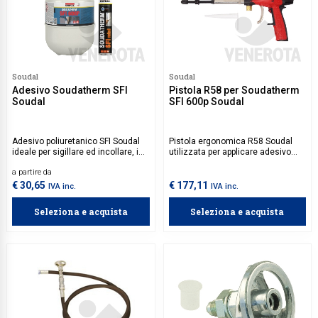
Soudal
Soudal
Adesivo Soudatherm SFI
Pistola R58 per Soudatherm
Soudal
SFI 600p Soudal
Adesivo poliuretanico SFI Soudal
Pistola ergonomica R58 Soudal
ideale per sigillare ed incollare, in
utilizzata per applicare adesivo
modo pulito e durevole, pannelli di
Soudatherm SFI 600p Soudal.
a partire da
vetro, profili o carpenterie in vari
materiali. Applicazione veloce
€ 30,65
€ 177,11
IVA inc.
IVA inc.
tramite pistola Soudatherm R58.
Seleziona e acquista
Seleziona e acquista