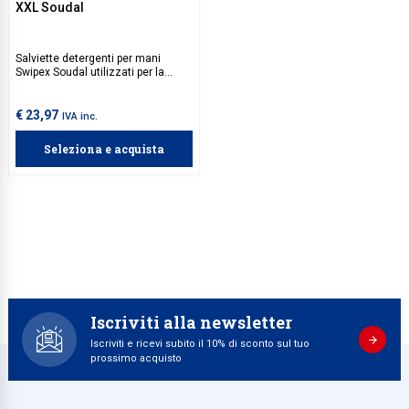
XXL Soudal
Salviette detergenti per mani
Swipex Soudal utilizzati per la
pulizia di manufatti, utensili e
superfici di lavoro. Rimuovono
efficacemente residui di sigillanti
€ 23,97
IVA inc.
e adesivi non polimerizzati,
schiuma poliuretanica e vernice.
Seleziona e acquista
Iscriviti alla newsletter
Iscriviti e ricevi subito il 10% di sconto sul tuo
prossimo acquisto