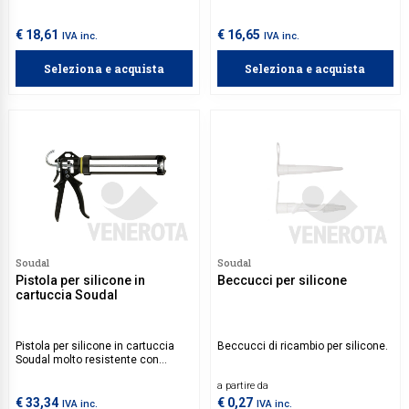
ideale per il fissaggio di elementi
ideale per incollaggi e sigillature in
in costruzione e per la sigillatura
edilizia, falegnameria, e per lavori
di giunti di dilatazione in pavimenti
di finitura su vetro, metallo,
€ 18,61
€ 16,65
IVA inc.
IVA inc.
e facciate, per l'installazione di
ceramica e materiali sintetici, sia
sanitari, rivestimenti in ambienti
in ambienti interni che esterni.
Seleziona e acquista
Seleziona e acquista
umidi e può essere utilizzato
Grazie alla sua ottima adesione
anche in ambito automobilistico
iniziale su superfici umide e
per riparazioni e fissaggi.
asciutte, permette fissaggi senza
supporti temporanei.
Soudal
Soudal
Pistola per silicone in
Beccucci per silicone
cartuccia Soudal
Pistola per silicone in cartuccia
Beccucci di ricambio per silicone.
Soudal molto resistente con
sistema antisgocciolamento.
a partire da
€ 33,34
€ 0,27
IVA inc.
IVA inc.