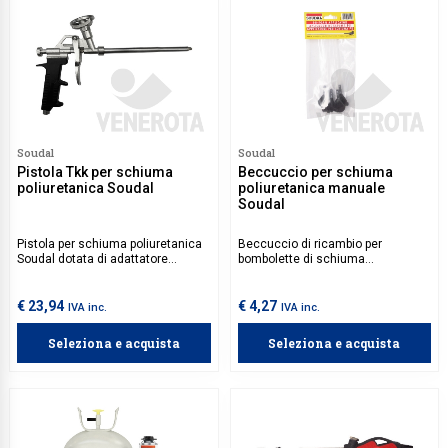
Soudal
Soudal
Pistola Tkk per schiuma
Beccuccio per schiuma
poliuretanica Soudal
poliuretanica manuale
Soudal
Pistola per schiuma poliuretanica
Beccuccio di ricambio per
Soudal dotata di adattatore
bombolette di schiuma
universale, perfetta per
poliuretanica manuale Soudal.
l'applicazione di schiuma
poliuretanica.
€ 23,94
€ 4,27
IVA inc.
IVA inc.
Seleziona e acquista
Seleziona e acquista