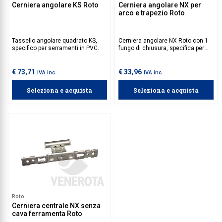
Cerniera angolare KS Roto
Cerniera angolare NX per
arco e trapezio Roto
Tassello angolare quadrato KS,
Cerniera angolare NX Roto con 1
specifico per serramenti in PVC.
fungo di chiusura, specifica per
serramenti ad arco o trapezoidali,
non predisposti per cava
ferramenta.
€ 73,71
€ 33,96
IVA inc.
IVA inc.
Seleziona e acquista
Seleziona e acquista
Roto
Cerniera centrale NX senza
cava ferramenta Roto