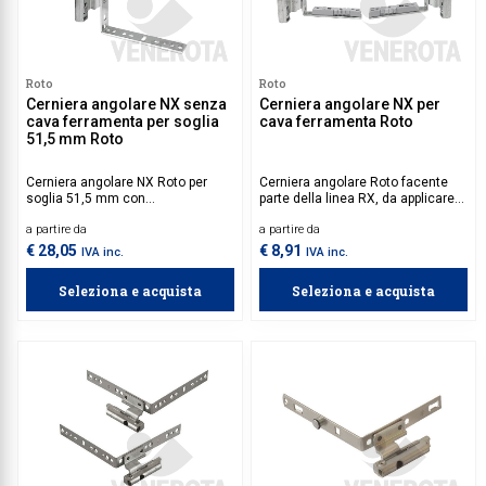
Roto
Roto
Cerniera angolare NX senza
Cerniera angolare NX per
cava ferramenta per soglia
cava ferramenta Roto
51,5 mm Roto
Cerniera angolare NX Roto per
Cerniera angolare Roto facente
soglia 51,5 mm con
parte della linea RX, da applicare
predisposizione per cava
su serramenti con
a partire da
a partire da
ferramenta.
predisposizione per cava
ferramenta.
€ 28,05
€ 8,91
IVA inc.
IVA inc.
Seleziona e acquista
Seleziona e acquista