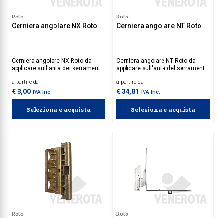
Roto
Roto
Cerniera angolare NX Roto
Cerniera angolare NT Roto
Cerniera angolare NX Roto da
Cerniera angolare NT Roto da
applicare sull'anta dei serramenti
applicare sull'anta del serramento,
in legno, con apertura ad anta
da abbinare a supporto inferiore
a partire da
a partire da
ribalta. Da abbinare
NT. L’applicazione combinata di
esclusivamente al suo sostegno
cerniera angolare e del supporto
€ 8,00
€ 34,81
IVA inc.
IVA inc.
angolare per ottenere una portata
inferiore fornisce una portata
massima di 150 kg.
massima del serramento fino a
Seleziona e acquista
Seleziona e acquista
150 kg.
Roto
Roto