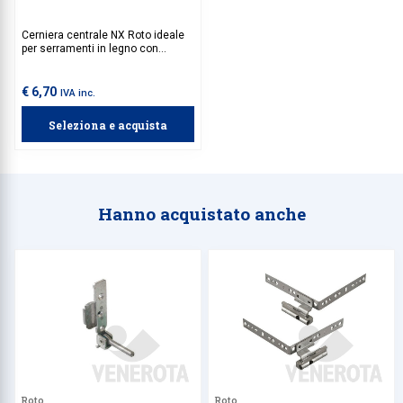
Cerniera centrale NX Roto ideale
per serramenti in legno con
apertura ad anta battente o anta
ribalta, senza predisposizione per
cava ferramenta. Da abbinare al
€ 6,70
IVA inc.
supporto cerniera angolare NT.
Seleziona e acquista
Hanno acquistato anche
Roto
Roto