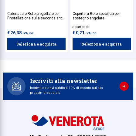
Catenaccio Roto progettato per
Copertura Roto specifica per
l’installazione sulla seconda anta
sostegno angolare.
di serramenti in legno con
a partire da
predisposizione per canalino
Euronut 7/8, pensato come valida
€ 26,38
€ 0,21
IVA inc.
IVA inc.
alternativa al tradizionale sistema
ad asta a leva.
Seleziona e acquista
Seleziona e acquista
Iscriviti alla newsletter
Iscriviti e ricevi subito il 10% di sconto sul tuo
prossimo acquisto