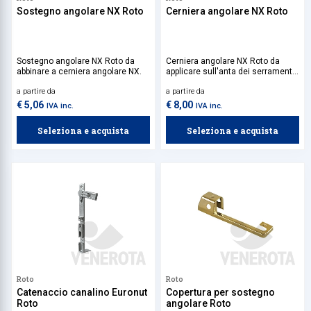
Sostegno angolare NX Roto
Cerniera angolare NX Roto
Sostegno angolare NX Roto da
Cerniera angolare NX Roto da
abbinare a cerniera angolare NX.
applicare sull'anta dei serramenti
in legno, con apertura ad anta
a partire da
a partire da
ribalta. Da abbinare
esclusivamente al suo sostegno
€ 5,06
€ 8,00
IVA inc.
IVA inc.
angolare per ottenere una portata
massima di 150 kg.
Seleziona e acquista
Seleziona e acquista
Roto
Roto
Catenaccio canalino Euronut
Copertura per sostegno
Roto
angolare Roto