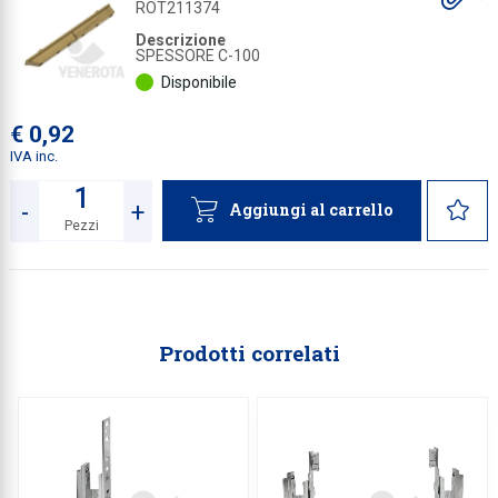
gl
ROT211374
a
Collezione
Descrizione
SPESSORE C-100
Collezione
Disponibile
Complemen
€ 0,92
Contract
IVA inc.
Piantane e
-
+
Aggiungi al carrello
Ricambi e 
Pezzi
Quantità
Prodotti correlati